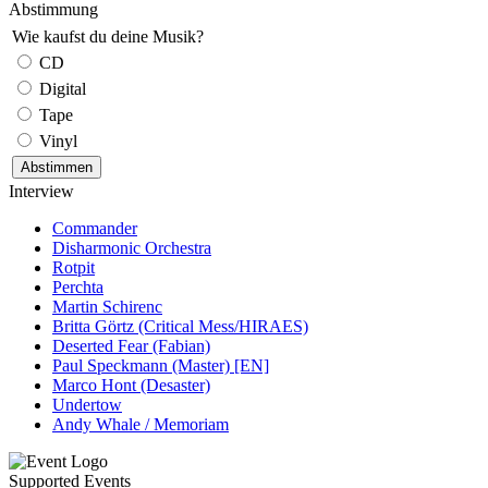
Abstimmung
Wie kaufst du deine Musik?
CD
Digital
Tape
Vinyl
Interview
Commander
Disharmonic Orchestra
Rotpit
Perchta
Martin Schirenc
Britta Görtz (Critical Mess/HIRAES)
Deserted Fear (Fabian)
Paul Speckmann (Master) [EN]
Marco Hont (Desaster)
Undertow
Andy Whale / Memoriam
Supported Events