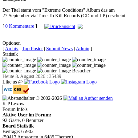
Der Titel stamt vom "Extreme Conditions" Album das am
27.September via Time To Kill Records (CD und LP) erscheint.
[
0 Kommentare
]
auf
Facebook teilen
Optionen
[
Archiv
|
Top Poster
|
Submit News
|
Admin
]
Statistik
Besucher
Heute 8. August 2026 : 35439
Like us @
© 2002-2026
K.P.Lexow
Forum Info's
Aktive User im Forum:
92 Gäste, 0 Benutzer
Board Statistik
Beiträge: 65902
(59417 Antworten in 6485 Themen)