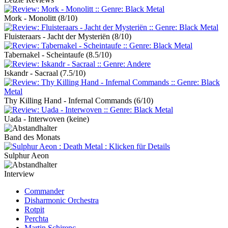
Mork - Monolitt
(8/10)
Fluisteraars - Jacht der Mysteriën
(8/10)
Tabernakel - Scheintaufe
(8.5/10)
Iskandr - Sacraal
(7.5/10)
Thy Killing Hand - Infernal Commands
(6/10)
Uada - Interwoven
(keine)
Band des Monats
Sulphur Aeon
Interview
Commander
Disharmonic Orchestra
Rotpit
Perchta
Martin Schirenc