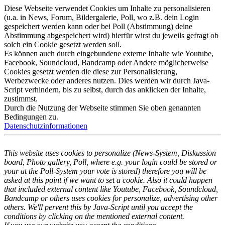
Diese Webseite verwendet Cookies um Inhalte zu personalisieren
(u.a. in News, Forum, Bildergalerie, Poll, wo z.B. dein Login
gespeichert werden kann oder bei Poll (Abstimmung) deine
Abstimmung abgespeichert wird) hierfür wirst du jeweils gefragt ob
solch ein Cookie gesetzt werden soll.
Es können auch durch eingebundene externe Inhalte wie Youtube,
Facebook, Soundcloud, Bandcamp oder Andere möglicherweise
Cookies gesetzt werden die diese zur Personalisierung,
Werbezwecke oder anderes nutzen. Dies werden wir durch Java-
Script verhindern, bis zu selbst, durch das anklicken der Inhalte,
zustimmst.
Durch die Nutzung der Webseite stimmen Sie oben genannten
Bedingungen zu.
Datenschutzinformationen
This website uses cookies to personalize (News-System, Diskussion
board, Photo gallery, Poll, where e.g. your login could be stored or
your at the Poll-System your vote is stored) therefore you will be
asked at this point if we want to set a cookie. Also it could happen
that included external content like Youtube, Facebook, Soundcloud,
Bandcamp or others uses cookies for personalize, advertising other
others. We'll pervent this by Java-Script until you accept the
conditions by clicking on the mentioned external content.