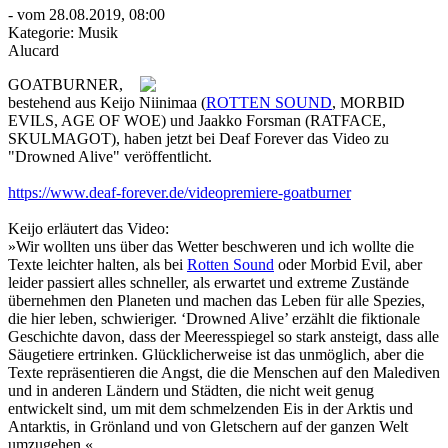
- vom 28.08.2019, 08:00
Kategorie:
Musik
Alucard
GOATBURNER,
bestehend aus Keijo Niinimaa (
ROTTEN SOUND
, MORBID
EVILS, AGE OF WOE) und Jaakko Forsman (RATFACE,
SKULMAGOT), haben jetzt bei Deaf Forever das Video zu
"Drowned Alive" veröffentlicht.
https://www.deaf-forever.de/videopremiere-goatburner
Keijo erläutert das Video:
»Wir wollten uns über das Wetter beschweren und ich wollte die
Texte leichter halten, als bei
Rotten Sound
oder Morbid Evil, aber
leider passiert alles schneller, als erwartet und extreme Zustände
übernehmen den Planeten und machen das Leben für alle Spezies,
die hier leben, schwieriger. ‘Drowned Alive’ erzählt die fiktionale
Geschichte davon, dass der Meeresspiegel so stark ansteigt, dass alle
Säugetiere ertrinken. Glücklicherweise ist das unmöglich, aber die
Texte repräsentieren die Angst, die die Menschen auf den Malediven
und in anderen Ländern und Städten, die nicht weit genug
entwickelt sind, um mit dem schmelzenden Eis in der Arktis und
Antarktis, in Grönland und von Gletschern auf der ganzen Welt
umzugehen.«