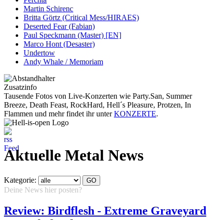
Martin Schirenc
Britta Görtz (Critical Mess/HIRAES)
Deserted Fear (Fabian)
Paul Speckmann (Master) [EN]
Marco Hont (Desaster)
Undertow
Andy Whale / Memoriam
Zusatzinfo
Tausende Fotos von Live-Konzerten wie Party.San, Summer
Breeze, Death Feast, RockHard, Hell´s Pleasure, Protzen, In
Flammen und mehr findet ihr unter
KONZERTE
.
Aktuelle Metal News
Kategorie:
Deine News hier posten?
Hier klicken...
Review: Birdflesh - Extreme Graveyard