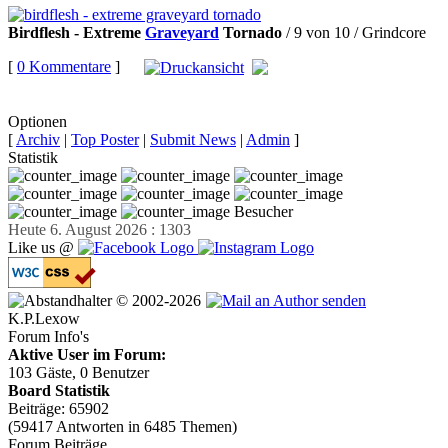
Birdflesh - Extreme
Graveyard
Tornado
/ 9 von 10 / Grindcore
[
0 Kommentare
]
auf
Facebook teilen
Optionen
[
Archiv
|
Top Poster
|
Submit News
|
Admin
]
Statistik
Besucher
Heute 6. August 2026 : 1303
Like us @
© 2002-2026
K.P.Lexow
Forum Info's
Aktive User im Forum:
103 Gäste, 0 Benutzer
Board Statistik
Beiträge: 65902
(59417 Antworten in 6485 Themen)
Forum Beiträge