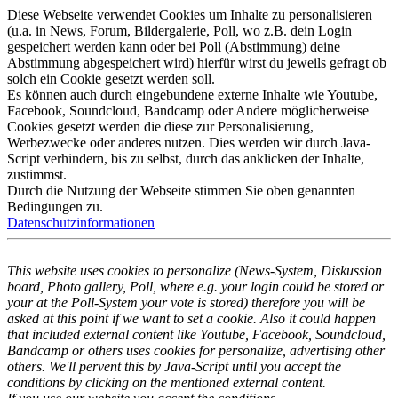
Diese Webseite verwendet Cookies um Inhalte zu personalisieren
(u.a. in News, Forum, Bildergalerie, Poll, wo z.B. dein Login
gespeichert werden kann oder bei Poll (Abstimmung) deine
Abstimmung abgespeichert wird) hierfür wirst du jeweils gefragt ob
solch ein Cookie gesetzt werden soll.
Es können auch durch eingebundene externe Inhalte wie Youtube,
Facebook, Soundcloud, Bandcamp oder Andere möglicherweise
Cookies gesetzt werden die diese zur Personalisierung,
Werbezwecke oder anderes nutzen. Dies werden wir durch Java-
Script verhindern, bis zu selbst, durch das anklicken der Inhalte,
zustimmst.
Durch die Nutzung der Webseite stimmen Sie oben genannten
Bedingungen zu.
Datenschutzinformationen
This website uses cookies to personalize (News-System, Diskussion
board, Photo gallery, Poll, where e.g. your login could be stored or
your at the Poll-System your vote is stored) therefore you will be
asked at this point if we want to set a cookie. Also it could happen
that included external content like Youtube, Facebook, Soundcloud,
Bandcamp or others uses cookies for personalize, advertising other
others. We'll pervent this by Java-Script until you accept the
conditions by clicking on the mentioned external content.