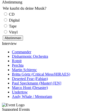
Abstimmung
Wie kaufst du deine Musik?
CD
Digital
Tape
Vinyl
Interview
Commander
Disharmonic Orchestra
Rotpit
Perchta
Martin Schirenc
Britta Görtz (Critical Mess/HIRAES)
Deserted Fear (Fabian)
Paul Speckmann (Master) [EN]
Marco Hont (Desaster)
Undertow
Andy Whale / Memoriam
Supported Events