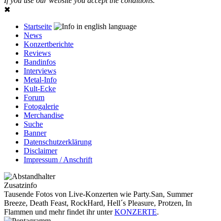
If you use our website you accept the conditions.
✖
Startseite
News
Konzertberichte
Reviews
Bandinfos
Interviews
Metal-Info
Kult-Ecke
Forum
Fotogalerie
Merchandise
Suche
Banner
Datenschutzerklärung
Disclaimer
Impressum / Anschrift
Zusatzinfo
Tausende Fotos von Live-Konzerten wie Party.San, Summer
Breeze, Death Feast, RockHard, Hell´s Pleasure, Protzen, In
Flammen und mehr findet ihr unter
KONZERTE
.