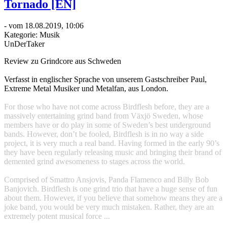
Tornado [EN]
- vom 18.08.2019, 10:06
Kategorie:
Musik
UnDerTaker
Review zu Grindcore aus Schweden
Verfasst in englischer Sprache von unserem Gastschreiber Paul,
Extreme Metal Musiker und Metalfan, aus London.
For those who have not come across Birdflesh before, they are a
massively entertaining grind band from Växjö Sweden, whose
members have or do play in some of Sweden’s best underground
bands. However, don’t be fooled, Birdflesh is in no way a side
project, it is very much a real band. Having formed in the early 90’s
they have been regularly releasing music and bringing their brand of
demented grind awesomeness to stages across the world.
Comprised of Smattro Ansjovis, Panda Flamenco and Billy Bob
Banjovich. Birdflesh is one grind trio that have a huge sense of fun
about them. However, if you believe that somehow means they are a
joke band, you would be very much mistaken. Rather, they are an
extremely potent musical force ...