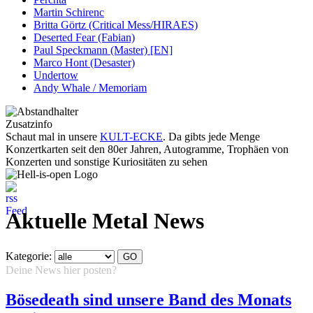
Martin Schirenc
Britta Görtz (Critical Mess/HIRAES)
Deserted Fear (Fabian)
Paul Speckmann (Master) [EN]
Marco Hont (Desaster)
Undertow
Andy Whale / Memoriam
Zusatzinfo
Schaut mal in unsere
KULT-ECKE
. Da gibts jede Menge
Konzertkarten seit den 80er Jahren, Autogramme, Trophäen von
Konzerten und sonstige Kuriositäten zu sehen
Aktuelle Metal News
Kategorie:
Deine News hier posten?
Hier klicken...
Bösedeath sind unsere Band des Monats