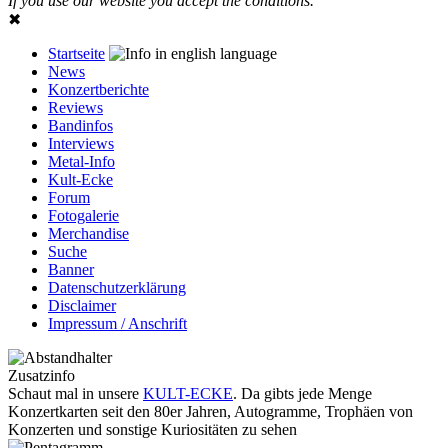
If you use our website you accept the conditions.
✖
Startseite
News
Konzertberichte
Reviews
Bandinfos
Interviews
Metal-Info
Kult-Ecke
Forum
Fotogalerie
Merchandise
Suche
Banner
Datenschutzerklärung
Disclaimer
Impressum / Anschrift
Zusatzinfo
Schaut mal in unsere
KULT-ECKE
. Da gibts jede Menge
Konzertkarten seit den 80er Jahren, Autogramme, Trophäen von
Konzerten und sonstige Kuriositäten zu sehen