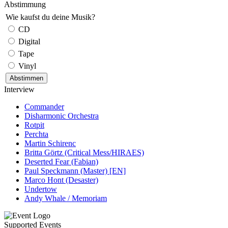
Abstimmung
Wie kaufst du deine Musik?
CD
Digital
Tape
Vinyl
Interview
Commander
Disharmonic Orchestra
Rotpit
Perchta
Martin Schirenc
Britta Görtz (Critical Mess/HIRAES)
Deserted Fear (Fabian)
Paul Speckmann (Master) [EN]
Marco Hont (Desaster)
Undertow
Andy Whale / Memoriam
Supported Events