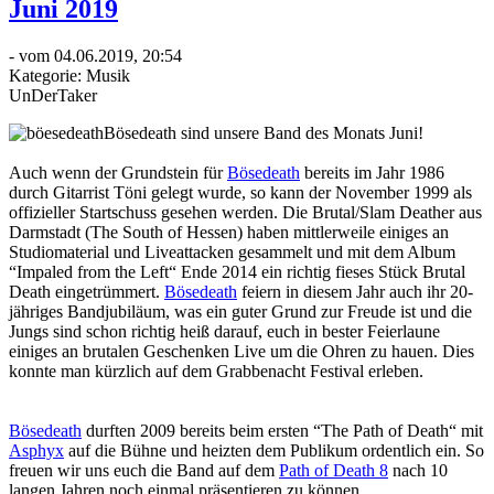
Juni 2019
- vom 04.06.2019, 20:54
Kategorie:
Musik
UnDerTaker
Bösedeath sind unsere Band des Monats Juni!
Auch wenn der Grundstein für
Bösedeath
bereits im Jahr 1986
durch Gitarrist Töni gelegt wurde, so kann der November 1999 als
offizieller Startschuss gesehen werden. Die Brutal/Slam Deather aus
Darmstadt (The South of Hessen) haben mittlerweile einiges an
Studiomaterial und Liveattacken gesammelt und mit dem Album
“Impaled from the Left“ Ende 2014 ein richtig fieses Stück Brutal
Death eingetrümmert.
Bösedeath
feiern in diesem Jahr auch ihr 20-
jähriges Bandjubiläum, was ein guter Grund zur Freude ist und die
Jungs sind schon richtig heiß darauf, euch in bester Feierlaune
einiges an brutalen Geschenken Live um die Ohren zu hauen. Dies
konnte man kürzlich auf dem Grabbenacht Festival erleben.
Bösedeath
durften 2009 bereits beim ersten “The Path of Death“ mit
Asphyx
auf die Bühne und heizten dem Publikum ordentlich ein. So
freuen wir uns euch die Band auf dem
Path of Death 8
nach 10
langen Jahren noch einmal präsentieren zu können.