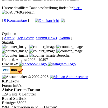
Unsere detailliere Bandbeschreibung findet ihr
hier...
[
0 Kommentare
]
auf
Facebook teilen
Optionen
[
Archiv
|
Top Poster
|
Submit News
|
Admin
]
Statistik
Besucher
Heute 6. August 2026 : 10497
Like us @
© 2002-2026
K.P.Lexow
Forum Info's
Aktive User im Forum:
129 Gäste, 0 Benutzer
Board Statistik
Beiträge: 65902
(59417 Antworten in 6485 Themen)