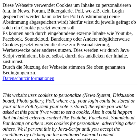
Diese Webseite verwendet Cookies um Inhalte zu personalisieren
(u.a. in News, Forum, Bildergalerie, Poll, wo z.B. dein Login
gespeichert werden kann oder bei Poll (Abstimmung) deine
Abstimmung abgespeichert wird) hierfür wirst du jeweils gefragt ob
solch ein Cookie gesetzt werden soll.
Es können auch durch eingebundene externe Inhalte wie Youtube,
Facebook, Soundcloud, Bandcamp oder Andere möglicherweise
Cookies gesetzt werden die diese zur Personalisierung,
Werbezwecke oder anderes nutzen. Dies werden wir durch Java-
Script verhindern, bis zu selbst, durch das anklicken der Inhalte,
zustimmst.
Durch die Nutzung der Webseite stimmen Sie oben genannten
Bedingungen zu.
Datenschutzinformationen
This website uses cookies to personalize (News-System, Diskussion
board, Photo gallery, Poll, where e.g. your login could be stored or
your at the Poll-System your vote is stored) therefore you will be
asked at this point if we want to set a cookie. Also it could happen
that included external content like Youtube, Facebook, Soundcloud,
Bandcamp or others uses cookies for personalize, advertising other
others. We'll pervent this by Java-Script until you accept the
conditions by clicking on the mentioned external content.