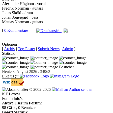
Alexander Högbom - vocals
Fredrik Norrman - guitars
Jonas Sköld - drums
Johan Jönsegård - bass
Mattias Norrman - guitars
[
0 Kommentare
]
auf
Facebook teilen
Optionen
[
Archiv
|
Top Poster
|
Submit News
|
Admin
]
Statistik
Besucher
Heute 8. August 2026 : 34962
Like us @
© 2002-2026
K.P.Lexow
Forum Info's
Aktive User im Forum:
98 Gäste, 0 Benutzer
Board Statistik