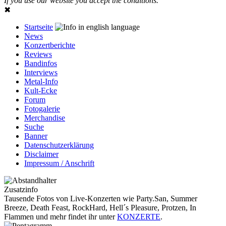
If you use our website you accept the conditions.
✖
Startseite
News
Konzertberichte
Reviews
Bandinfos
Interviews
Metal-Info
Kult-Ecke
Forum
Fotogalerie
Merchandise
Suche
Banner
Datenschutzerklärung
Disclaimer
Impressum / Anschrift
Zusatzinfo
Tausende Fotos von Live-Konzerten wie Party.San, Summer
Breeze, Death Feast, RockHard, Hell´s Pleasure, Protzen, In
Flammen und mehr findet ihr unter
KONZERTE
.