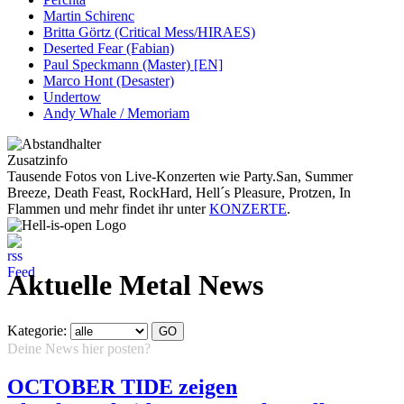
Martin Schirenc
Britta Görtz (Critical Mess/HIRAES)
Deserted Fear (Fabian)
Paul Speckmann (Master) [EN]
Marco Hont (Desaster)
Undertow
Andy Whale / Memoriam
Zusatzinfo
Tausende Fotos von Live-Konzerten wie Party.San, Summer
Breeze, Death Feast, RockHard, Hell´s Pleasure, Protzen, In
Flammen und mehr findet ihr unter
KONZERTE
.
Aktuelle Metal News
Kategorie:
Deine News hier posten?
Hier klicken...
OCTOBER TIDE zeigen