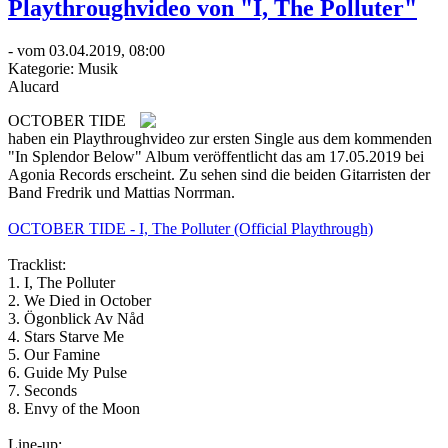
Playthroughvideo von "I, The Polluter"
- vom 03.04.2019, 08:00
Kategorie:
Musik
Alucard
OCTOBER TIDE
haben ein Playthroughvideo zur ersten Single aus dem kommenden
"In Splendor Below" Album veröffentlicht das am 17.05.2019 bei
Agonia Records erscheint. Zu sehen sind die beiden Gitarristen der
Band Fredrik und Mattias Norrman.
OCTOBER TIDE - I, The Polluter (Official Playthrough)
Tracklist:
1. I, The Polluter
2. We Died in October
3. Ögonblick Av Nåd
4. Stars Starve Me
5. Our Famine
6. Guide My Pulse
7. Seconds
8. Envy of the Moon
Line-up: