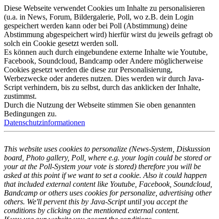
Diese Webseite verwendet Cookies um Inhalte zu personalisieren
(u.a. in News, Forum, Bildergalerie, Poll, wo z.B. dein Login
gespeichert werden kann oder bei Poll (Abstimmung) deine
Abstimmung abgespeichert wird) hierfür wirst du jeweils gefragt ob
solch ein Cookie gesetzt werden soll.
Es können auch durch eingebundene externe Inhalte wie Youtube,
Facebook, Soundcloud, Bandcamp oder Andere möglicherweise
Cookies gesetzt werden die diese zur Personalisierung,
Werbezwecke oder anderes nutzen. Dies werden wir durch Java-
Script verhindern, bis zu selbst, durch das anklicken der Inhalte,
zustimmst.
Durch die Nutzung der Webseite stimmen Sie oben genannten
Bedingungen zu.
Datenschutzinformationen
This website uses cookies to personalize (News-System, Diskussion
board, Photo gallery, Poll, where e.g. your login could be stored or
your at the Poll-System your vote is stored) therefore you will be
asked at this point if we want to set a cookie. Also it could happen
that included external content like Youtube, Facebook, Soundcloud,
Bandcamp or others uses cookies for personalize, advertising other
others. We'll pervent this by Java-Script until you accept the
conditions by clicking on the mentioned external content.