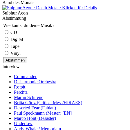
Band des Monats
Sulphur Aeon
Abstimmung
Wie kaufst du deine Musik?
CD
Digital
Tape
Vinyl
Interview
Commander
Disharmonic Orchestra
Rotpit
Perchta
Martin Schirenc
Britta Görtz (Critical Mess/HIRAES)
Deserted Fear (Fabian)
Paul Speckmann (Master) [EN]
Marco Hont (Desaster)
Undertow
Andy Whale / Memoriam