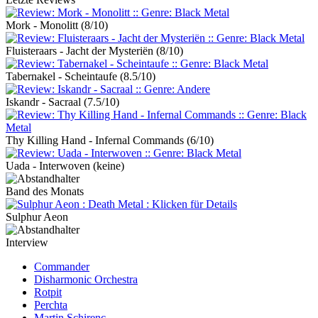
Mork - Monolitt
(8/10)
Fluisteraars - Jacht der Mysteriën
(8/10)
Tabernakel - Scheintaufe
(8.5/10)
Iskandr - Sacraal
(7.5/10)
Thy Killing Hand - Infernal Commands
(6/10)
Uada - Interwoven
(keine)
Band des Monats
Sulphur Aeon
Interview
Commander
Disharmonic Orchestra
Rotpit
Perchta
Martin Schirenc