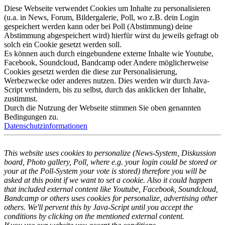
Diese Webseite verwendet Cookies um Inhalte zu personalisieren
(u.a. in News, Forum, Bildergalerie, Poll, wo z.B. dein Login
gespeichert werden kann oder bei Poll (Abstimmung) deine
Abstimmung abgespeichert wird) hierfür wirst du jeweils gefragt ob
solch ein Cookie gesetzt werden soll.
Es können auch durch eingebundene externe Inhalte wie Youtube,
Facebook, Soundcloud, Bandcamp oder Andere möglicherweise
Cookies gesetzt werden die diese zur Personalisierung,
Werbezwecke oder anderes nutzen. Dies werden wir durch Java-
Script verhindern, bis zu selbst, durch das anklicken der Inhalte,
zustimmst.
Durch die Nutzung der Webseite stimmen Sie oben genannten
Bedingungen zu.
Datenschutzinformationen
This website uses cookies to personalize (News-System, Diskussion
board, Photo gallery, Poll, where e.g. your login could be stored or
your at the Poll-System your vote is stored) therefore you will be
asked at this point if we want to set a cookie. Also it could happen
that included external content like Youtube, Facebook, Soundcloud,
Bandcamp or others uses cookies for personalize, advertising other
others. We'll pervent this by Java-Script until you accept the
conditions by clicking on the mentioned external content.