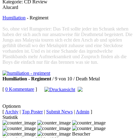
Kategorie:
CD Review
Alucard
Humiliation
- Regiment
So, ohne viel Rumgeeier: Das Teil sollte jeder im Schrank stehen
haben der sich auch nur ansatzweise für Deathmetal begeistert. Die
Jungs aus Malaysia touren sich echt den Arsch ab und spielen
gefühlt überall wo der Metalspirit zuhause und eine Steckdose
vorhanden ist. Und es ist eine Schande das irgendwelche
Plastikbands mehr Aufmerksamkeit und Zuspruch finden als die
Boys die einfach nur für das brennen was sie tun.
Humiliation - Regiment
/ 9 von 10 / Death Metal
[
0 Kommentare
]
auf
Facebook teilen
Optionen
[
Archiv
|
Top Poster
|
Submit News
|
Admin
]
Statistik
Besucher