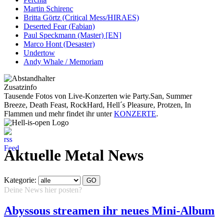
Martin Schirenc
Britta Görtz (Critical Mess/HIRAES)
Deserted Fear (Fabian)
Paul Speckmann (Master) [EN]
Marco Hont (Desaster)
Undertow
Andy Whale / Memoriam
Zusatzinfo
Tausende Fotos von Live-Konzerten wie Party.San, Summer
Breeze, Death Feast, RockHard, Hell´s Pleasure, Protzen, In
Flammen und mehr findet ihr unter
KONZERTE
.
Aktuelle Metal News
Kategorie:
Deine News hier posten?
Hier klicken...
Abyssous streamen ihr neues Mini-Album