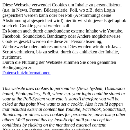
Diese Webseite verwendet Cookies um Inhalte zu personalisieren
(u.a. in News, Forum, Bildergalerie, Poll, wo z.B. dein Login
gespeichert werden kann oder bei Poll (Abstimmung) deine
Abstimmung abgespeichert wird) hierfür wirst du jeweils gefragt ob
solch ein Cookie gesetzt werden soll.
Es können auch durch eingebundene externe Inhalte wie Youtube,
Facebook, Soundcloud, Bandcamp oder Andere möglicherweise
Cookies gesetzt werden die diese zur Personalisierung,
Werbezwecke oder anderes nutzen. Dies werden wir durch Java-
Script verhindern, bis zu selbst, durch das anklicken der Inhalte,
zustimmst.
Durch die Nutzung der Webseite stimmen Sie oben genannten
Bedingungen zu.
Datenschutzinformationen
This website uses cookies to personalize (News-System, Diskussion
board, Photo gallery, Poll, where e.g. your login could be stored or
your at the Poll-System your vote is stored) therefore you will be
asked at this point if we want to set a cookie. Also it could happen
that included external content like Youtube, Facebook, Soundcloud,
Bandcamp or others uses cookies for personalize, advertising other
others. We'll pervent this by Java-Script until you accept the
conditions by clicking on the mentioned external content.