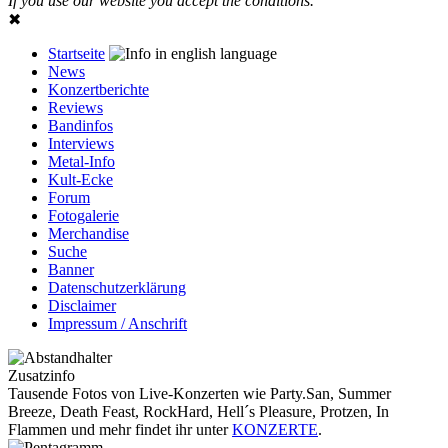
If you use our website you accept the conditions.
✖
Startseite
News
Konzertberichte
Reviews
Bandinfos
Interviews
Metal-Info
Kult-Ecke
Forum
Fotogalerie
Merchandise
Suche
Banner
Datenschutzerklärung
Disclaimer
Impressum / Anschrift
Zusatzinfo
Tausende Fotos von Live-Konzerten wie Party.San, Summer
Breeze, Death Feast, RockHard, Hell´s Pleasure, Protzen, In
Flammen und mehr findet ihr unter
KONZERTE
.