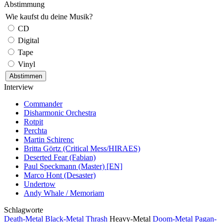
Abstimmung
Wie kaufst du deine Musik?
CD
Digital
Tape
Vinyl
Interview
Commander
Disharmonic Orchestra
Rotpit
Perchta
Martin Schirenc
Britta Görtz (Critical Mess/HIRAES)
Deserted Fear (Fabian)
Paul Speckmann (Master) [EN]
Marco Hont (Desaster)
Undertow
Andy Whale / Memoriam
Schlagworte
Death-Metal
Black-Metal
Thrash
Heavy-Metal
Doom-Metal
Pagan-