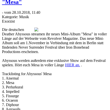
"Mesa"
- vom 28.10.2018, 11:40
Kategorie:
Musik
Exorzist
Die deutschen
Deather Abyssous streamen ihr neues Mini-Album "Mesa" in voller
Länge auf der Webseite vom Revolver Magazine. Das neue Mini-
Album soll am 1.November in Verbindung mit dem in Berlin statt
findenden Never Surrender Festival über Iron Bonehead
Productions erscheinen.
Abyssous werden außerdem eine exklusive Show auf dem Festival
spielen. Hört euch Mesa in voller Länge
HIER an.
.
Tracklisting for Abyssous' Mesa
1. Aisernal
2. Mesa
3. Perlurkural
4. Impelled
5. Fissurge
6. Ocaeon
7. Diphour
8. Aerosoils