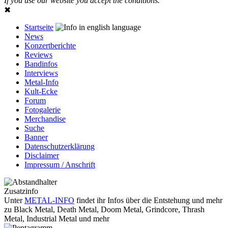
If you use our website you accept the conditions.
✖
Startseite
News
Konzertberichte
Reviews
Bandinfos
Interviews
Metal-Info
Kult-Ecke
Forum
Fotogalerie
Merchandise
Suche
Banner
Datenschutzerklärung
Disclaimer
Impressum / Anschrift
Zusatzinfo
Unter
METAL-INFO
findet ihr Infos über die Entstehung und mehr
zu Black Metal, Death Metal, Doom Metal, Grindcore, Thrash
Metal, Industrial Metal und mehr