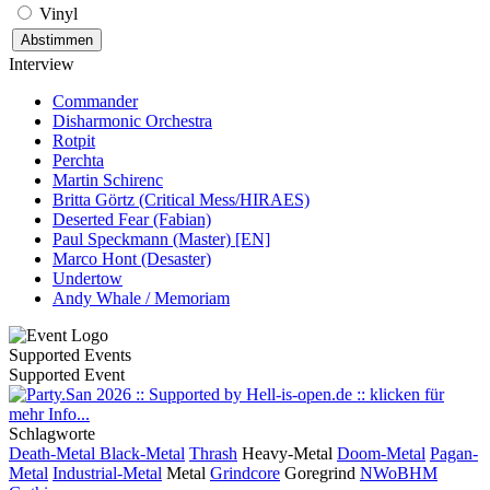
Vinyl
Interview
Commander
Disharmonic Orchestra
Rotpit
Perchta
Martin Schirenc
Britta Görtz (Critical Mess/HIRAES)
Deserted Fear (Fabian)
Paul Speckmann (Master) [EN]
Marco Hont (Desaster)
Undertow
Andy Whale / Memoriam
Supported Events
Supported Event
Schlagworte
Death-Metal
Black-Metal
Thrash
Heavy-Metal
Doom-Metal
Pagan-
Metal
Industrial-Metal
Metal
Grindcore
Goregrind
NWoBHM