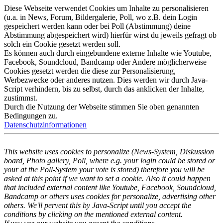
Diese Webseite verwendet Cookies um Inhalte zu personalisieren
(u.a. in News, Forum, Bildergalerie, Poll, wo z.B. dein Login
gespeichert werden kann oder bei Poll (Abstimmung) deine
Abstimmung abgespeichert wird) hierfür wirst du jeweils gefragt ob
solch ein Cookie gesetzt werden soll.
Es können auch durch eingebundene externe Inhalte wie Youtube,
Facebook, Soundcloud, Bandcamp oder Andere möglicherweise
Cookies gesetzt werden die diese zur Personalisierung,
Werbezwecke oder anderes nutzen. Dies werden wir durch Java-
Script verhindern, bis zu selbst, durch das anklicken der Inhalte,
zustimmst.
Durch die Nutzung der Webseite stimmen Sie oben genannten
Bedingungen zu.
Datenschutzinformationen
This website uses cookies to personalize (News-System, Diskussion
board, Photo gallery, Poll, where e.g. your login could be stored or
your at the Poll-System your vote is stored) therefore you will be
asked at this point if we want to set a cookie. Also it could happen
that included external content like Youtube, Facebook, Soundcloud,
Bandcamp or others uses cookies for personalize, advertising other
others. We'll pervent this by Java-Script until you accept the
conditions by clicking on the mentioned external content.