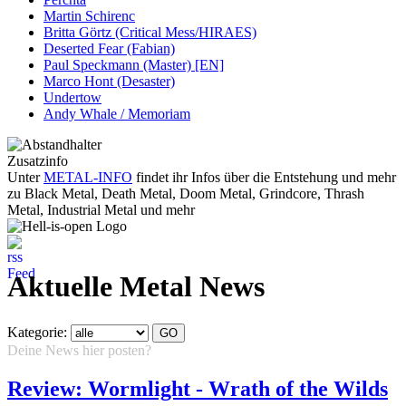
Martin Schirenc
Britta Görtz (Critical Mess/HIRAES)
Deserted Fear (Fabian)
Paul Speckmann (Master) [EN]
Marco Hont (Desaster)
Undertow
Andy Whale / Memoriam
Zusatzinfo
Unter
METAL-INFO
findet ihr Infos über die Entstehung und mehr
zu Black Metal, Death Metal, Doom Metal, Grindcore, Thrash
Metal, Industrial Metal und mehr
Aktuelle Metal News
Kategorie:
Deine News hier posten?
Hier klicken...
Review: Wormlight - Wrath of the Wilds