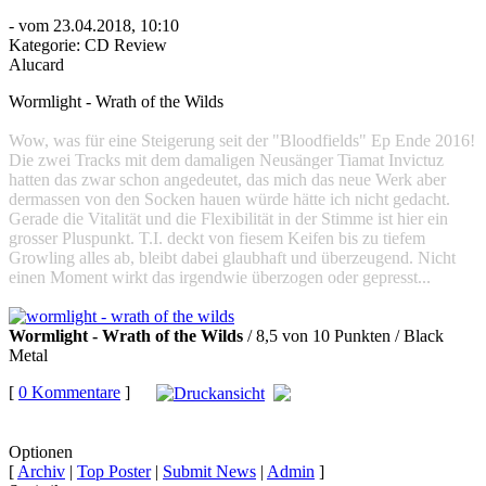
- vom 23.04.2018, 10:10
Kategorie:
CD Review
Alucard
Wormlight - Wrath of the Wilds
Wow, was für eine Steigerung seit der "Bloodfields" Ep Ende 2016!
Die zwei Tracks mit dem damaligen Neusänger Tiamat Invictuz
hatten das zwar schon angedeutet, das mich das neue Werk aber
dermassen von den Socken hauen würde hätte ich nicht gedacht.
Gerade die Vitalität und die Flexibilität in der Stimme ist hier ein
grosser Pluspunkt. T.I. deckt von fiesem Keifen bis zu tiefem
Growling alles ab, bleibt dabei glaubhaft und überzeugend. Nicht
einen Moment wirkt das irgendwie überzogen oder gepresst...
Wormlight - Wrath of the Wilds
/ 8,5 von 10 Punkten / Black
Metal
[
0 Kommentare
]
auf
Facebook teilen
Optionen
[
Archiv
|
Top Poster
|
Submit News
|
Admin
]