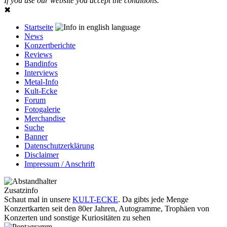
If you use our website you accept the conditions.
✖
Startseite
News
Konzertberichte
Reviews
Bandinfos
Interviews
Metal-Info
Kult-Ecke
Forum
Fotogalerie
Merchandise
Suche
Banner
Datenschutzerklärung
Disclaimer
Impressum / Anschrift
Zusatzinfo
Schaut mal in unsere
KULT-ECKE
. Da gibts jede Menge
Konzertkarten seit den 80er Jahren, Autogramme, Trophäen von
Konzerten und sonstige Kuriositäten zu sehen