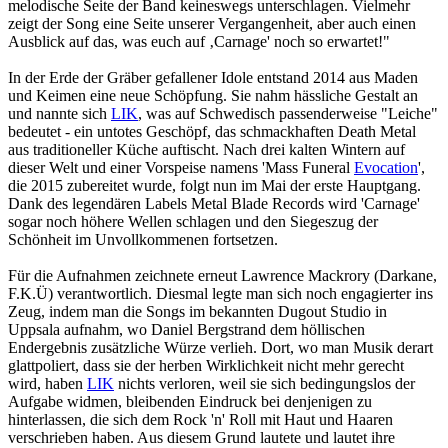
melodische Seite der Band keineswegs unterschlagen. Vielmehr
zeigt der Song eine Seite unserer Vergangenheit, aber auch einen
Ausblick auf das, was euch auf ‚Carnage' noch so erwartet!"
In der Erde der Gräber gefallener Idole entstand 2014 aus Maden
und Keimen eine neue Schöpfung. Sie nahm hässliche Gestalt an
und nannte sich
LIK
, was auf Schwedisch passenderweise "Leiche"
bedeutet - ein untotes Geschöpf, das schmackhaften Death Metal
aus traditioneller Küche auftischt. Nach drei kalten Wintern auf
dieser Welt und einer Vorspeise namens 'Mass Funeral
Evocation
',
die 2015 zubereitet wurde, folgt nun im Mai der erste Hauptgang.
Dank des legendären Labels Metal Blade Records wird 'Carnage'
sogar noch höhere Wellen schlagen und den Siegeszug der
Schönheit im Unvollkommenen fortsetzen.
Für die Aufnahmen zeichnete erneut Lawrence Mackrory (Darkane,
F.K.Ü) verantwortlich. Diesmal legte man sich noch engagierter ins
Zeug, indem man die Songs im bekannten Dugout Studio in
Uppsala aufnahm, wo Daniel Bergstrand dem höllischen
Endergebnis zusätzliche Würze verlieh. Dort, wo man Musik derart
glattpoliert, dass sie der herben Wirklichkeit nicht mehr gerecht
wird, haben
LIK
nichts verloren, weil sie sich bedingungslos der
Aufgabe widmen, bleibenden Eindruck bei denjenigen zu
hinterlassen, die sich dem Rock 'n' Roll mit Haut und Haaren
verschrieben haben. Aus diesem Grund lautete und lautet ihre