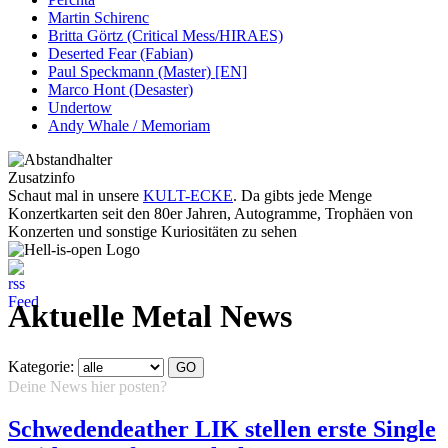
Martin Schirenc
Britta Görtz (Critical Mess/HIRAES)
Deserted Fear (Fabian)
Paul Speckmann (Master) [EN]
Marco Hont (Desaster)
Undertow
Andy Whale / Memoriam
Zusatzinfo
Schaut mal in unsere
KULT-ECKE
. Da gibts jede Menge
Konzertkarten seit den 80er Jahren, Autogramme, Trophäen von
Konzerten und sonstige Kuriositäten zu sehen
Aktuelle Metal News
Kategorie:
Deine News hier posten?
Hier klicken...
Schwedendeather LIK stellen erste Single