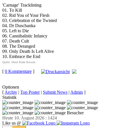
'Carnage' Tracklisting
01. To Kill
02. Rid You of Your Flesh
03. Celebration of the Twisted
04. Dr Duschanka
05. Left to Die
06. Cannibalistic Infancy
07. Death Cult
08. The Deranged
09. Only Death Is Left Alive
10. Embrace the End
Quelle: Metal Blade Records
[
0 Kommentare
]
auf
Facebook teilen
Optionen
[
Archiv
|
Top Poster
|
Submit News
|
Admin
]
Statistik
Besucher
Heute 10. August 2026 : 1424
Like us @