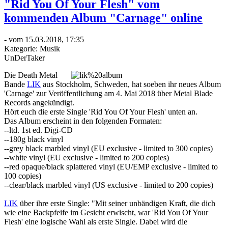
"Rid You Of Your Flesh" vom
kommenden Album "Carnage" online
- vom 15.03.2018, 17:35
Kategorie:
Musik
UnDerTaker
Die Death Metal
Bande
LIK
aus Stockholm, Schweden, hat soeben ihr neues Album
'Carnage' zur Veröffentlichung am 4. Mai 2018 über Metal Blade
Records angekündigt.
Hört euch die erste Single 'Rid You Of Your Flesh' unten an.
Das Album erscheint in den folgenden Formaten:
--ltd. 1st ed. Digi-CD
--180g black vinyl
--grey black marbled vinyl (EU exclusive - limited to 300 copies)
--white vinyl (EU exclusive - limited to 200 copies)
--red opaque/black splattered vinyl (EU/EMP exclusive - limited to
100 copies)
--clear/black marbled vinyl (US exclusive - limited to 200 copies)
LIK
über ihre erste Single: "Mit seiner unbändigen Kraft, die dich
wie eine Backpfeife im Gesicht erwischt, war 'Rid You Of Your
Flesh' eine logische Wahl als erste Single. Dabei wird die