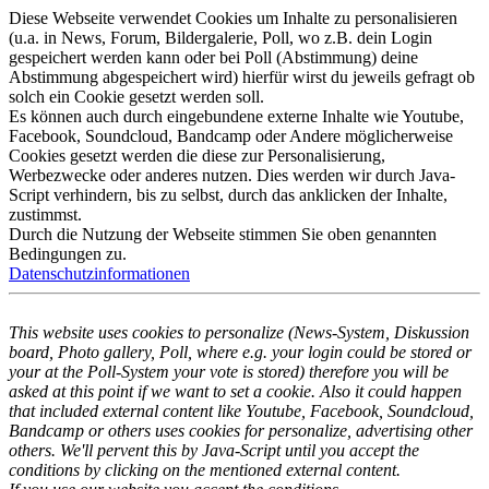
Diese Webseite verwendet Cookies um Inhalte zu personalisieren
(u.a. in News, Forum, Bildergalerie, Poll, wo z.B. dein Login
gespeichert werden kann oder bei Poll (Abstimmung) deine
Abstimmung abgespeichert wird) hierfür wirst du jeweils gefragt ob
solch ein Cookie gesetzt werden soll.
Es können auch durch eingebundene externe Inhalte wie Youtube,
Facebook, Soundcloud, Bandcamp oder Andere möglicherweise
Cookies gesetzt werden die diese zur Personalisierung,
Werbezwecke oder anderes nutzen. Dies werden wir durch Java-
Script verhindern, bis zu selbst, durch das anklicken der Inhalte,
zustimmst.
Durch die Nutzung der Webseite stimmen Sie oben genannten
Bedingungen zu.
Datenschutzinformationen
This website uses cookies to personalize (News-System, Diskussion
board, Photo gallery, Poll, where e.g. your login could be stored or
your at the Poll-System your vote is stored) therefore you will be
asked at this point if we want to set a cookie. Also it could happen
that included external content like Youtube, Facebook, Soundcloud,
Bandcamp or others uses cookies for personalize, advertising other
others. We'll pervent this by Java-Script until you accept the
conditions by clicking on the mentioned external content.