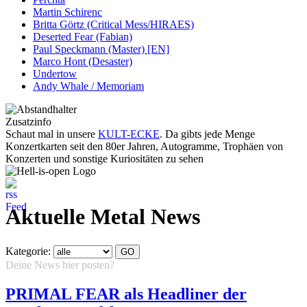
Martin Schirenc
Britta Görtz (Critical Mess/HIRAES)
Deserted Fear (Fabian)
Paul Speckmann (Master) [EN]
Marco Hont (Desaster)
Undertow
Andy Whale / Memoriam
Zusatzinfo
Schaut mal in unsere
KULT-ECKE
. Da gibts jede Menge
Konzertkarten seit den 80er Jahren, Autogramme, Trophäen von
Konzerten und sonstige Kuriositäten zu sehen
Aktuelle Metal News
Kategorie:
Deine News hier posten?
Hier klicken...
PRIMAL FEAR als Headliner der