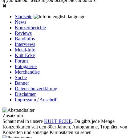
If you use our website you accept the conditions.
✖
Startseite
News
Konzertberichte
Reviews
Bandinfos
Interviews
Metal-Info
Kult-Ecke
Forum
Fotogalerie
Merchandise
Suche
Banner
Datenschutzerklärung
Disclaimer
Impressum / Anschrift
Zusatzinfo
Schaut mal in unsere
KULT-ECKE
. Da gibts jede Menge
Konzertkarten seit den 80er Jahren, Autogramme, Trophäen von
Konzerten und sonstige Kuriositäten zu sehen