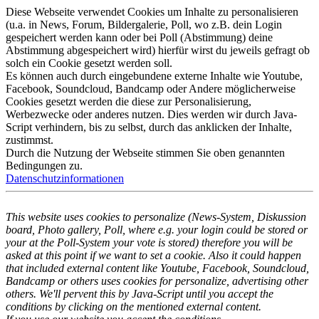
Diese Webseite verwendet Cookies um Inhalte zu personalisieren
(u.a. in News, Forum, Bildergalerie, Poll, wo z.B. dein Login
gespeichert werden kann oder bei Poll (Abstimmung) deine
Abstimmung abgespeichert wird) hierfür wirst du jeweils gefragt ob
solch ein Cookie gesetzt werden soll.
Es können auch durch eingebundene externe Inhalte wie Youtube,
Facebook, Soundcloud, Bandcamp oder Andere möglicherweise
Cookies gesetzt werden die diese zur Personalisierung,
Werbezwecke oder anderes nutzen. Dies werden wir durch Java-
Script verhindern, bis zu selbst, durch das anklicken der Inhalte,
zustimmst.
Durch die Nutzung der Webseite stimmen Sie oben genannten
Bedingungen zu.
Datenschutzinformationen
This website uses cookies to personalize (News-System, Diskussion
board, Photo gallery, Poll, where e.g. your login could be stored or
your at the Poll-System your vote is stored) therefore you will be
asked at this point if we want to set a cookie. Also it could happen
that included external content like Youtube, Facebook, Soundcloud,
Bandcamp or others uses cookies for personalize, advertising other
others. We'll pervent this by Java-Script until you accept the
conditions by clicking on the mentioned external content.