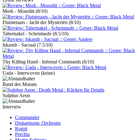
Mork - Monolitt
(8/10)
Fluisteraars - Jacht der Mysteriën
(8/10)
Tabernakel - Scheintaufe
(8.5/10)
Iskandr - Sacraal
(7.5/10)
Thy Killing Hand - Infernal Commands
(6/10)
Uada - Interwoven
(keine)
Band des Monats
Sulphur Aeon
Interview
Commander
Disharmonic Orchestra
Rotpit
Perchta
Martin Schirenc