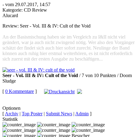
- vom 29.07.2017, 14:57
Kategorie:
CD Review
Alucard
Review: Seer - Vol. III & IV: Cult of the Void
An der Basismischung haben sie im Vergleich zu I&II nicht viel
geändert, war ja auch nicht zwingend nötig. Wer also den Vorgänger
schätzt der findet sich auch hier sofort zurecht. Neulinge der Band
können auch ruhig hier erstmal weiterhören, es ist nicht erforderlich
sich zuerst mit der ersten Ausgabe zu beschäftigen...
Seer - Vol. III & IV: Cult of the Void
/ 7 von 10 Punkten / Doom
Sludge
[
0 Kommentare
]
auf
Facebook teilen
Optionen
[
Archiv
|
Top Poster
|
Submit News
|
Admin
]
Statistik
Besucher