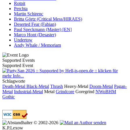
Rotpit
Perchta
Martin Schirenc
Britta Görtz (Critical Mess/HIRAES)
Deserted Fear (Fabian)
Paul Speckmann (Master) [EN]
Marco Hont (Desaster)
Undertow
Andy Whale / Memoriam
Supported Events
Supported Event
Schlagworte
Death-Metal
Black-Metal
Thrash
Heavy-Metal
Doom-Metal
Pagan-
Metal
Industrial-Metal
Metal
Grindcore
Goregrind
NWoBHM
Gothic
© 2002-2026
K.P.Lexow