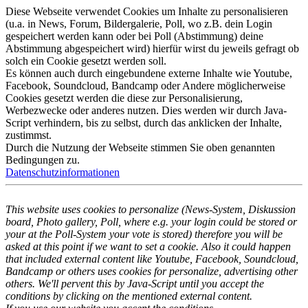
Diese Webseite verwendet Cookies um Inhalte zu personalisieren
(u.a. in News, Forum, Bildergalerie, Poll, wo z.B. dein Login
gespeichert werden kann oder bei Poll (Abstimmung) deine
Abstimmung abgespeichert wird) hierfür wirst du jeweils gefragt ob
solch ein Cookie gesetzt werden soll.
Es können auch durch eingebundene externe Inhalte wie Youtube,
Facebook, Soundcloud, Bandcamp oder Andere möglicherweise
Cookies gesetzt werden die diese zur Personalisierung,
Werbezwecke oder anderes nutzen. Dies werden wir durch Java-
Script verhindern, bis zu selbst, durch das anklicken der Inhalte,
zustimmst.
Durch die Nutzung der Webseite stimmen Sie oben genannten
Bedingungen zu.
Datenschutzinformationen
This website uses cookies to personalize (News-System, Diskussion
board, Photo gallery, Poll, where e.g. your login could be stored or
your at the Poll-System your vote is stored) therefore you will be
asked at this point if we want to set a cookie. Also it could happen
that included external content like Youtube, Facebook, Soundcloud,
Bandcamp or others uses cookies for personalize, advertising other
others. We'll pervent this by Java-Script until you accept the
conditions by clicking on the mentioned external content.