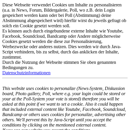
Diese Webseite verwendet Cookies um Inhalte zu personalisieren
(u.a. in News, Forum, Bildergalerie, Poll, wo z.B. dein Login
gespeichert werden kann oder bei Poll (Abstimmung) deine
Abstimmung abgespeichert wird) hierfür wirst du jeweils gefragt ob
solch ein Cookie gesetzt werden soll.
Es können auch durch eingebundene externe Inhalte wie Youtube,
Facebook, Soundcloud, Bandcamp oder Andere möglicherweise
Cookies gesetzt werden die diese zur Personalisierung,
Werbezwecke oder anderes nutzen. Dies werden wir durch Java-
Script verhindern, bis zu selbst, durch das anklicken der Inhalte,
zustimmst.
Durch die Nutzung der Webseite stimmen Sie oben genannten
Bedingungen zu.
Datenschutzinformationen
This website uses cookies to personalize (News-System, Diskussion
board, Photo gallery, Poll, where e.g. your login could be stored or
your at the Poll-System your vote is stored) therefore you will be
asked at this point if we want to set a cookie. Also it could happen
that included external content like Youtube, Facebook, Soundcloud,
Bandcamp or others uses cookies for personalize, advertising other
others. We'll pervent this by Java-Script until you accept the
conditions by clicking on the mentioned external content.