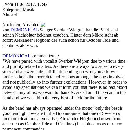
- vom 11.04.2017, 17:42
Kategorie:
Musik
Alucard
Nach dem Abschied
von
DEMONICAL
Sänger Sverker Widgren hat die Band jetzt
seinen Nachfolger bekannt gegeben. Hinter dem Mikro steht ab
sofort Alexander Högbom der auch schon für October Tide und
Centinex aktiv war.
DEMONICAL
kommentieren:
"We have parted with vocalist Sverker Widgren due to various time-
and priority related matters. As there are always two sides to every
story and answers might differ depending on who you ask, we
prefer to keep the more detailed reasons amongst the ones involved
and not publically go into further explanations. However, in order to
avoid any speculations we can inform you that there is no bad blood
between any of us, we want to thank Sverker for all the years in the
band and we wish him the very best of luck for the future.
As the band has always operated under the motto “only the best is
good enough”, we are thrilled to announce that one of Sweden’s
premium death metal vocalists, Alexander Högbom (known from
acts such as October Tide and Centinex) has joined us as our new
permanent commander.