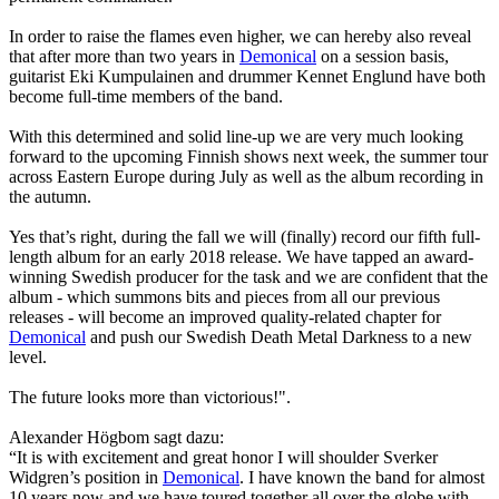
In order to raise the flames even higher, we can hereby also reveal
that after more than two years in
Demonical
on a session basis,
guitarist Eki Kumpulainen and drummer Kennet Englund have both
become full-time members of the band.
With this determined and solid line-up we are very much looking
forward to the upcoming Finnish shows next week, the summer tour
across Eastern Europe during July as well as the album recording in
the autumn.
Yes that’s right, during the fall we will (finally) record our fifth full-
length album for an early 2018 release. We have tapped an award-
winning Swedish producer for the task and we are confident that the
album - which summons bits and pieces from all our previous
releases - will become an improved quality-related chapter for
Demonical
and push our Swedish Death Metal Darkness to a new
level.
The future looks more than victorious!".
Alexander Högbom sagt dazu:
“It is with excitement and great honor I will shoulder Sverker
Widgren’s position in
Demonical
. I have known the band for almost
10 years now and we have toured together all over the globe with