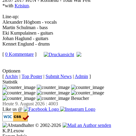
28.07 2017 HUN - Körmend - Total War Fest
*with
Krisiun
.
Line-up:
Alexander Högbom - vocals
Martin Schulman - bass
Eki Kumpulainen - guitars
Johan Haglund - guitars
Kennet Englund - drums
[
0 Kommentare
]
auf
Facebook teilen
Optionen
[
Archiv
|
Top Poster
|
Submit News
|
Admin
]
Statistik
Besucher
Heute 9. August 2026 : 4003
Like us @
© 2002-2026
K.P.Lexow