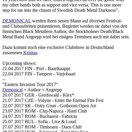
my other bands both as support and vice versa. This is one more
step for me into the chasm of Swedish Death Metal Darkness”.
DEMONICAL
werden ihren neuen Mann auf diversen Festival-
und Clubauftritten präsentieren. Begleitet werden sie dabei von den
finnischen Black Metallern Author, die Stockholmer Death/Black
Metal Band Angrepp wird bei einigen Terminen auch mit dabei sein.
Dazu kommt noch eine exclusive Clubshow in Deutschland
zusammen
Krisiun
.
Upcoming shows:
21.04 2017 FIN - Pori - Baarikaappi
22.04 2017 FIN - Tampere - Varjobaari
--
"Eastern Invasion Tour 2017"
Demonical
+ Author + Angrepp
20.07 2017 GER - Greifswald - Klex*
21.07 2017 CZE - Volyne - Enter the Eternal Fire Fest
22.07 2017 SK - Ostry Grun - Gothoom Open Air
23.07 2017 ROM - Cluj-Napoca - Hard Club
24.07 2017 ROM - Bucharest - Fabricia
25.07 2017 BUL - Sofia - Live & Loud
27.07 2017 ROM - Timisoara - Daos Club