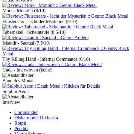
Mork - Monolitt
(8/10)
Fluisteraars - Jacht der Mysteriën
(8/10)
Tabernakel - Scheintaufe
(8.5/10)
Iskandr - Sacraal
(7.5/10)
Thy Killing Hand - Infernal Commands
(6/10)
Uada - Interwoven
(keine)
Band des Monats
Sulphur Aeon
Interview
Commander
Disharmonic Orchestra
Rotpit
Perchta
Martin Schirenc