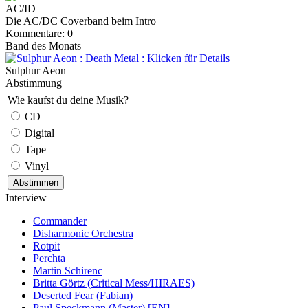
AC/ID
Die AC/DC Coverband beim Intro
Kommentare: 0
Band des Monats
Sulphur Aeon
Abstimmung
Wie kaufst du deine Musik?
CD
Digital
Tape
Vinyl
Interview
Commander
Disharmonic Orchestra
Rotpit
Perchta
Martin Schirenc
Britta Görtz (Critical Mess/HIRAES)
Deserted Fear (Fabian)
Paul Speckmann (Master) [EN]