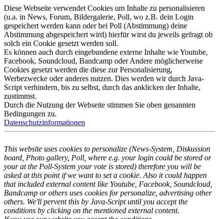
Diese Webseite verwendet Cookies um Inhalte zu personalisieren
(u.a. in News, Forum, Bildergalerie, Poll, wo z.B. dein Login
gespeichert werden kann oder bei Poll (Abstimmung) deine
Abstimmung abgespeichert wird) hierfür wirst du jeweils gefragt ob
solch ein Cookie gesetzt werden soll.
Es können auch durch eingebundene externe Inhalte wie Youtube,
Facebook, Soundcloud, Bandcamp oder Andere möglicherweise
Cookies gesetzt werden die diese zur Personalisierung,
Werbezwecke oder anderes nutzen. Dies werden wir durch Java-
Script verhindern, bis zu selbst, durch das anklicken der Inhalte,
zustimmst.
Durch die Nutzung der Webseite stimmen Sie oben genannten
Bedingungen zu.
Datenschutzinformationen
This website uses cookies to personalize (News-System, Diskussion
board, Photo gallery, Poll, where e.g. your login could be stored or
your at the Poll-System your vote is stored) therefore you will be
asked at this point if we want to set a cookie. Also it could happen
that included external content like Youtube, Facebook, Soundcloud,
Bandcamp or others uses cookies for personalize, advertising other
others. We'll pervent this by Java-Script until you accept the
conditions by clicking on the mentioned external content.