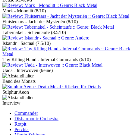
Mork - Monolitt
(8/10)
Fluisteraars - Jacht der Mysteriën
(8/10)
Tabernakel - Scheintaufe
(8.5/10)
Iskandr - Sacraal
(7.5/10)
Thy Killing Hand - Infernal Commands
(6/10)
Uada - Interwoven
(keine)
Band des Monats
Sulphur Aeon
Interview
Commander
Disharmonic Orchestra
Rotpit
Perchta
Martin Schirenc