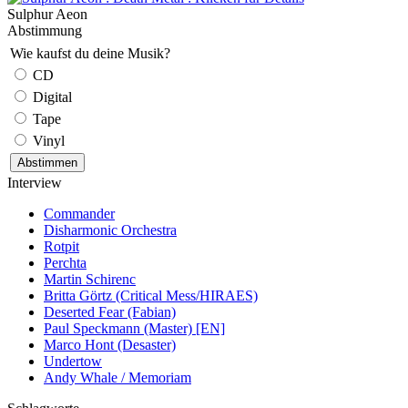
Sulphur Aeon
Abstimmung
Wie kaufst du deine Musik?
CD
Digital
Tape
Vinyl
Interview
Commander
Disharmonic Orchestra
Rotpit
Perchta
Martin Schirenc
Britta Görtz (Critical Mess/HIRAES)
Deserted Fear (Fabian)
Paul Speckmann (Master) [EN]
Marco Hont (Desaster)
Undertow
Andy Whale / Memoriam