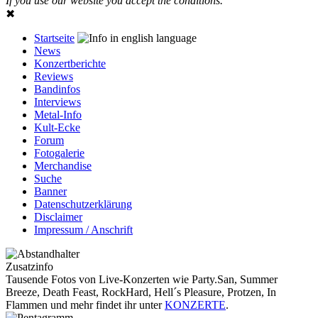
If you use our website you accept the conditions.
✖
Startseite
News
Konzertberichte
Reviews
Bandinfos
Interviews
Metal-Info
Kult-Ecke
Forum
Fotogalerie
Merchandise
Suche
Banner
Datenschutzerklärung
Disclaimer
Impressum / Anschrift
Zusatzinfo
Tausende Fotos von Live-Konzerten wie Party.San, Summer
Breeze, Death Feast, RockHard, Hell´s Pleasure, Protzen, In
Flammen und mehr findet ihr unter
KONZERTE
.