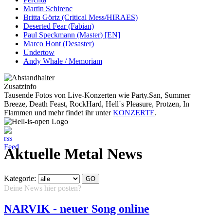
Martin Schirenc
Britta Görtz (Critical Mess/HIRAES)
Deserted Fear (Fabian)
Paul Speckmann (Master) [EN]
Marco Hont (Desaster)
Undertow
Andy Whale / Memoriam
Zusatzinfo
Tausende Fotos von Live-Konzerten wie Party.San, Summer
Breeze, Death Feast, RockHard, Hell´s Pleasure, Protzen, In
Flammen und mehr findet ihr unter
KONZERTE
.
Aktuelle Metal News
Kategorie:
Deine News hier posten?
Hier klicken...
NARVIK - neuer Song online