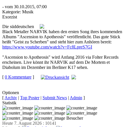
- vom 30.10.2015, 07:00
Kategorie:
Musik
Exorzist
Die süddeutschen
Black Metaller NARVIK haben den ersten Song ihres kommenden
Albums "Ascension to Apotheosis" veröffentlicht. Das gute Stück
heißt "Geist zu Scherben" und steht hier zum Anhören bereit:
https://www.youtube.com/watch?v=Fc8LpreS7GI
"Ascension to Apotheosis" wird Anfang 2016 via Folter Records
erscheinen. Live könnt ihr NARVIK auf dem De Mortem et
Diabolum im Dezember im Berliner K17 sehen.
[
0 Kommentare
]
auf
Facebook teilen
Optionen
[
Archiv
|
Top Poster
|
Submit News
|
Admin
]
Statistik
Besucher
Heute 7. August 2026 : 10141