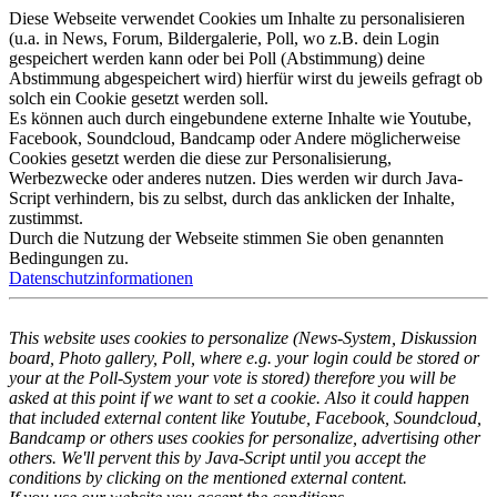
Diese Webseite verwendet Cookies um Inhalte zu personalisieren
(u.a. in News, Forum, Bildergalerie, Poll, wo z.B. dein Login
gespeichert werden kann oder bei Poll (Abstimmung) deine
Abstimmung abgespeichert wird) hierfür wirst du jeweils gefragt ob
solch ein Cookie gesetzt werden soll.
Es können auch durch eingebundene externe Inhalte wie Youtube,
Facebook, Soundcloud, Bandcamp oder Andere möglicherweise
Cookies gesetzt werden die diese zur Personalisierung,
Werbezwecke oder anderes nutzen. Dies werden wir durch Java-
Script verhindern, bis zu selbst, durch das anklicken der Inhalte,
zustimmst.
Durch die Nutzung der Webseite stimmen Sie oben genannten
Bedingungen zu.
Datenschutzinformationen
This website uses cookies to personalize (News-System, Diskussion
board, Photo gallery, Poll, where e.g. your login could be stored or
your at the Poll-System your vote is stored) therefore you will be
asked at this point if we want to set a cookie. Also it could happen
that included external content like Youtube, Facebook, Soundcloud,
Bandcamp or others uses cookies for personalize, advertising other
others. We'll pervent this by Java-Script until you accept the
conditions by clicking on the mentioned external content.