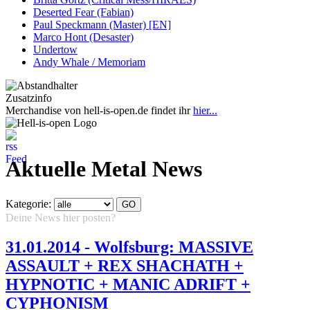
Deserted Fear (Fabian)
Paul Speckmann (Master) [EN]
Marco Hont (Desaster)
Undertow
Andy Whale / Memoriam
Zusatzinfo
Merchandise von hell-is-open.de findet ihr
hier...
Aktuelle Metal News
Kategorie:
Deine News hier posten?
Hier klicken...
31.01.2014 - Wolfsburg: MASSIVE
ASSAULT + REX SHACHATH +
HYPNOTIC + MANIC ADRIFT +
CYPHONISM