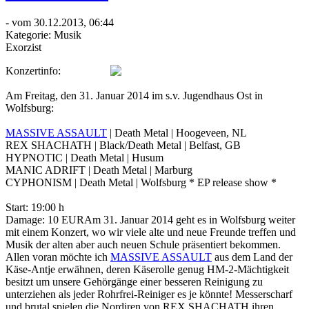
- vom 30.12.2013, 06:44
Kategorie:
Musik
Exorzist
Konzertinfo:
Am Freitag, den 31. Januar 2014 im s.v. Jugendhaus Ost in
Wolfsburg:
MASSIVE ASSAULT
| Death Metal | Hoogeveen, NL
REX SHACHATH | Black/Death Metal | Belfast, GB
HYPNOTIC | Death Metal | Husum
MANIC ADRIFT | Death Metal | Marburg
CYPHONISM | Death Metal | Wolfsburg * EP release show *
Start: 19:00 h
Damage: 10 EURAm 31. Januar 2014 geht es in Wolfsburg weiter
mit einem Konzert, wo wir viele alte und neue Freunde treffen und
Musik der alten aber auch neuen Schule präsentiert bekommen.
Allen voran möchte ich
MASSIVE ASSAULT
aus dem Land der
Käse-Antje erwähnen, deren Käserolle genug HM-2-Mächtigkeit
besitzt um unsere Gehörgänge einer besseren Reinigung zu
unterziehen als jeder Rohrfrei-Reiniger es je könnte! Messerscharf
und brutal spielen die Nordiren von REX SHACHATH ihren