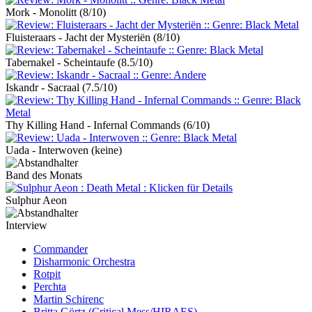
Mork - Monolitt
(8/10)
Fluisteraars - Jacht der Mysteriën
(8/10)
Tabernakel - Scheintaufe
(8.5/10)
Iskandr - Sacraal
(7.5/10)
Thy Killing Hand - Infernal Commands
(6/10)
Uada - Interwoven
(keine)
Band des Monats
Sulphur Aeon
Interview
Commander
Disharmonic Orchestra
Rotpit
Perchta
Martin Schirenc
Britta Görtz (Critical Mess/HIRAES)