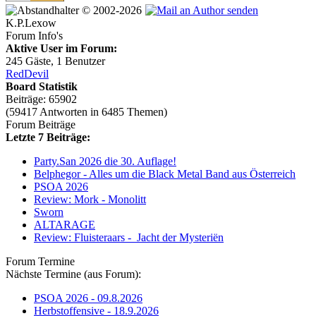
© 2002-2026
K.P.Lexow
Forum Info's
Aktive User im Forum:
245 Gäste, 1 Benutzer
RedDevil
Board Statistik
Beiträge: 65902
(59417 Antworten in 6485 Themen)
Forum Beiträge
Letzte 7 Beiträge:
Party.San 2026 die 30. Auflage!
Belphegor - Alles um die Black Metal Band aus Österreich
PSOA 2026
Review: Mork - Monolitt
Sworn
ALTARAGE
Review: Fluisteraars - Jacht der Mysteriën
Forum Termine
Nächste Termine (aus Forum):
PSOA 2026 - 09.8.2026
Herbstoffensive - 18.9.2026