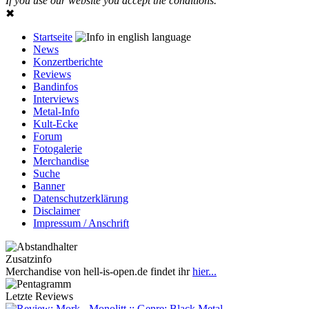
If you use our website you accept the conditions.
✖
Startseite
News
Konzertberichte
Reviews
Bandinfos
Interviews
Metal-Info
Kult-Ecke
Forum
Fotogalerie
Merchandise
Suche
Banner
Datenschutzerklärung
Disclaimer
Impressum / Anschrift
Zusatzinfo
Merchandise von hell-is-open.de findet ihr
hier...
Letzte Reviews