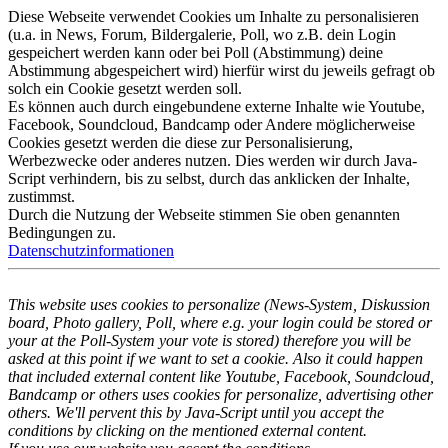
Diese Webseite verwendet Cookies um Inhalte zu personalisieren
(u.a. in News, Forum, Bildergalerie, Poll, wo z.B. dein Login
gespeichert werden kann oder bei Poll (Abstimmung) deine
Abstimmung abgespeichert wird) hierfür wirst du jeweils gefragt ob
solch ein Cookie gesetzt werden soll.
Es können auch durch eingebundene externe Inhalte wie Youtube,
Facebook, Soundcloud, Bandcamp oder Andere möglicherweise
Cookies gesetzt werden die diese zur Personalisierung,
Werbezwecke oder anderes nutzen. Dies werden wir durch Java-
Script verhindern, bis zu selbst, durch das anklicken der Inhalte,
zustimmst.
Durch die Nutzung der Webseite stimmen Sie oben genannten
Bedingungen zu.
Datenschutzinformationen
This website uses cookies to personalize (News-System, Diskussion
board, Photo gallery, Poll, where e.g. your login could be stored or
your at the Poll-System your vote is stored) therefore you will be
asked at this point if we want to set a cookie. Also it could happen
that included external content like Youtube, Facebook, Soundcloud,
Bandcamp or others uses cookies for personalize, advertising other
others. We'll pervent this by Java-Script until you accept the
conditions by clicking on the mentioned external content.