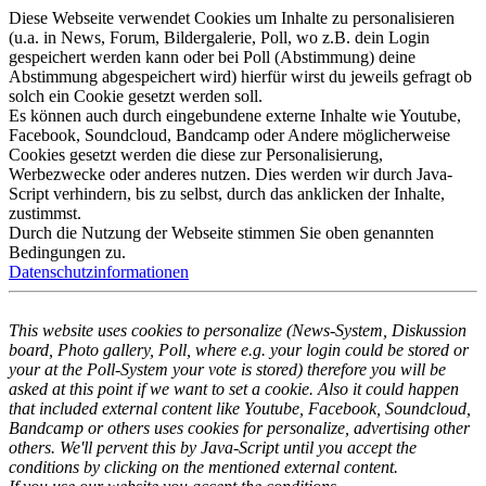
Diese Webseite verwendet Cookies um Inhalte zu personalisieren
(u.a. in News, Forum, Bildergalerie, Poll, wo z.B. dein Login
gespeichert werden kann oder bei Poll (Abstimmung) deine
Abstimmung abgespeichert wird) hierfür wirst du jeweils gefragt ob
solch ein Cookie gesetzt werden soll.
Es können auch durch eingebundene externe Inhalte wie Youtube,
Facebook, Soundcloud, Bandcamp oder Andere möglicherweise
Cookies gesetzt werden die diese zur Personalisierung,
Werbezwecke oder anderes nutzen. Dies werden wir durch Java-
Script verhindern, bis zu selbst, durch das anklicken der Inhalte,
zustimmst.
Durch die Nutzung der Webseite stimmen Sie oben genannten
Bedingungen zu.
Datenschutzinformationen
This website uses cookies to personalize (News-System, Diskussion
board, Photo gallery, Poll, where e.g. your login could be stored or
your at the Poll-System your vote is stored) therefore you will be
asked at this point if we want to set a cookie. Also it could happen
that included external content like Youtube, Facebook, Soundcloud,
Bandcamp or others uses cookies for personalize, advertising other
others. We'll pervent this by Java-Script until you accept the
conditions by clicking on the mentioned external content.