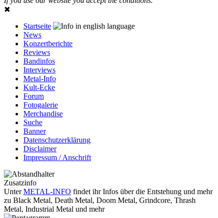
If you use our website you accept the conditions.
✖
Startseite
News
Konzertberichte
Reviews
Bandinfos
Interviews
Metal-Info
Kult-Ecke
Forum
Fotogalerie
Merchandise
Suche
Banner
Datenschutzerklärung
Disclaimer
Impressum / Anschrift
Zusatzinfo
Unter
METAL-INFO
findet ihr Infos über die Entstehung und mehr
zu Black Metal, Death Metal, Doom Metal, Grindcore, Thrash
Metal, Industrial Metal und mehr