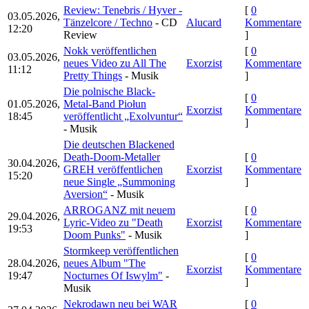
Review: Tenebris / Hyver -
[
0
03.05.2026,
Tänzelcore / Techno
- CD
Alucard
Kommentare
12:20
Review
]
Nokk veröffentlichen
[
0
03.05.2026,
neues Video zu All The
Exorzist
Kommentare
11:12
Pretty Things
- Musik
]
Die polnische Black-
[
0
01.05.2026,
Metal-Band Piołun
Exorzist
Kommentare
18:45
veröffentlicht „Exolvuntur“
]
- Musik
Die deutschen Blackened
Death-Doom-Metaller
[
0
30.04.2026,
GREH veröffentlichen
Exorzist
Kommentare
15:20
neue Single „Summoning
]
Aversion“
- Musik
ARROGANZ mit neuem
[
0
29.04.2026,
Lyric-Video zu "Death
Exorzist
Kommentare
19:53
Doom Punks"
- Musik
]
Stormkeep veröffentlichen
[
0
28.04.2026,
neues Album "The
Exorzist
Kommentare
19:47
Nocturnes Of Iswylm"
-
]
Musik
Nekrodawn neu bei WAR
[
0