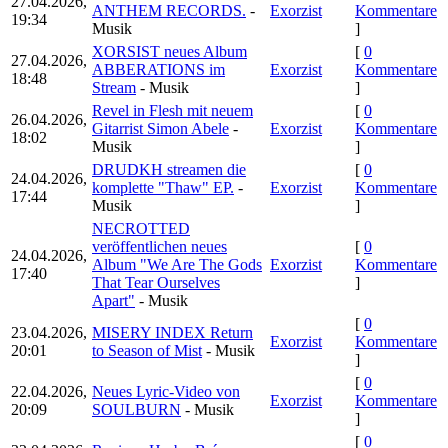
27.04.2026,
ANTHEM RECORDS.
-
Exorzist
Kommentare
19:34
Musik
]
XORSIST neues Album
[
0
27.04.2026,
ABBERATIONS im
Exorzist
Kommentare
18:48
Stream
- Musik
]
Revel in Flesh mit neuem
[
0
26.04.2026,
Gitarrist Simon Abele
-
Exorzist
Kommentare
18:02
Musik
]
DRUDKH streamen die
[
0
24.04.2026,
komplette "Thaw" EP.
-
Exorzist
Kommentare
17:44
Musik
]
NECROTTED
veröffentlichen neues
[
0
24.04.2026,
Album "We Are The Gods
Exorzist
Kommentare
17:40
That Tear Ourselves
]
Apart"
- Musik
[
0
23.04.2026,
MISERY INDEX Return
Exorzist
Kommentare
20:01
to Season of Mist
- Musik
]
[
0
22.04.2026,
Neues Lyric-Video von
Exorzist
Kommentare
20:09
SOULBURN
- Musik
]
[
0