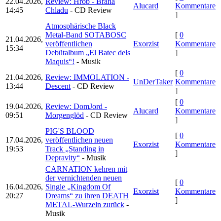
22.04.2026,
Review: Hrob - Brána
Alucard
Kommentare
14:45
Chladu
- CD Review
]
Atmosphärische Black
Metal-Band SOTABOSC
[
0
21.04.2026,
veröffentlichen
Exorzist
Kommentare
15:34
Debütalbum „El Batec dels
]
Maquis“!
- Musik
[
0
21.04.2026,
Review: IMMOLATION -
UnDerTaker
Kommentare
13:44
Descent
- CD Review
]
[
0
19.04.2026,
Review: DomJord -
Alucard
Kommentare
09:51
Morgenglöd
- CD Review
]
PIG'S BLOOD
[
0
17.04.2026,
veröffentlichen neuen
Exorzist
Kommentare
19:53
Track „Standing in
]
Depravity“
- Musik
CARNATION kehren mit
der vernichtenden neuen
[
0
16.04.2026,
Single „Kingdom Of
Exorzist
Kommentare
20:27
Dreams“ zu ihren DEATH
]
METAL-Wurzeln zurück
-
Musik