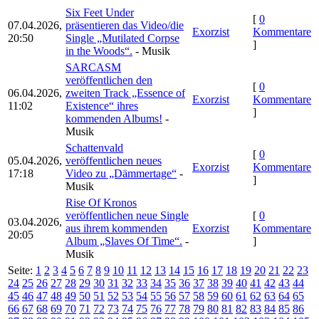
Six Feet Under
[
0
07.04.2026,
präsentieren das Video/die
Exorzist
Kommentare
20:50
Single „Mutilated Corpse
]
in the Woods“.
- Musik
SARCASM
veröffentlichen den
[
0
06.04.2026,
zweiten Track „Essence of
Exorzist
Kommentare
11:02
Existence“ ihres
]
kommenden Albums!
-
Musik
Schattenvald
[
0
05.04.2026,
veröffentlichen neues
Exorzist
Kommentare
17:18
Video zu „Dämmertage“
-
]
Musik
Rise Of Kronos
veröffentlichen neue Single
[
0
03.04.2026,
aus ihrem kommenden
Exorzist
Kommentare
20:05
Album „Slaves Of Time“.
-
]
Musik
Seite:
1
2
3
4
5
6
7
8
9
10
11
12
13
14
15
16
17
18
19
20
21
22
23
24
25
26
27
28
29
30
31
32
33
34
35
36
37
38
39
40
41
42
43
44
45
46
47
48
49
50
51
52
53
54
55
56
57
58
59
60
61
62
63
64
65
66
67
68
69
70
71
72
73
74
75
76
77
78
79
80
81
82
83
84
85
86