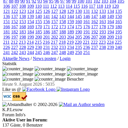
87
88
89
90
91
92
93
94
95
96
97
98
99
100
101
102
103
104
105
106
107
108
109
110
111
112
113
114
115
116
117
118
119
120
121
122
123
124
125
126
127
128
129
130
131
132
133
134
135
136
137
138
139
140
141
142
143
144
145
146
147
148
149
150
151
152
153
154
155
156
157
158
159
160
161
162
163
164
165
166
167
168
169
170
171
172
173
174
175
176
177
178
179
180
181
182
183
184
185
186
187
188
189
190
191
192
193
194
195
196
197
198
199
200
201
202
203
204
205
206
207
208
209
210
211
212
213
214
215
216
217
218
219
220
221
222
223
224
225
226
227
228
229
230
231
232
233
234
235
236
237
238
239
240
241
242
243
244
245
246
247
248
249
250
251
Aktuelle News
/
News posten
/
Login
Statistik
Besucher
Heute 9. August 2026 : 5035
Like us @
© 2002-2026
K.P.Lexow
Forum Info's
Aktive User im Forum:
137 Gäste, 0 Benutzer