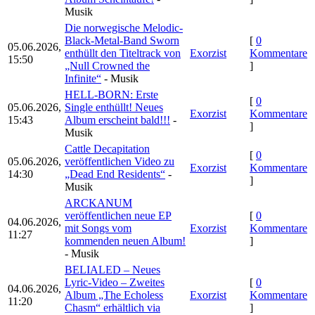
Musik
Die norwegische Melodic-
Black-Metal-Band Sworn
[
0
05.06.2026,
enthüllt den Titeltrack von
Exorzist
Kommentare
15:50
„Null Crowned the
]
Infinite“
- Musik
HELL-BORN: Erste
[
0
05.06.2026,
Single enthüllt! Neues
Exorzist
Kommentare
15:43
Album erscheint bald!!!
-
]
Musik
Cattle Decapitation
[
0
05.06.2026,
veröffentlichen Video zu
Exorzist
Kommentare
14:30
„Dead End Residents“
-
]
Musik
ARCKANUM
veröffentlichen neue EP
[
0
04.06.2026,
mit Songs vom
Exorzist
Kommentare
11:27
kommenden neuen Album!
]
- Musik
BELIALED – Neues
Lyric-Video – Zweites
[
0
04.06.2026,
Album „The Echoless
Exorzist
Kommentare
11:20
Chasm“ erhältlich via
]