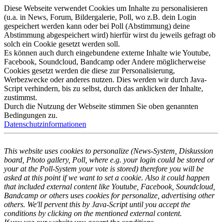
Diese Webseite verwendet Cookies um Inhalte zu personalisieren
(u.a. in News, Forum, Bildergalerie, Poll, wo z.B. dein Login
gespeichert werden kann oder bei Poll (Abstimmung) deine
Abstimmung abgespeichert wird) hierfür wirst du jeweils gefragt ob
solch ein Cookie gesetzt werden soll.
Es können auch durch eingebundene externe Inhalte wie Youtube,
Facebook, Soundcloud, Bandcamp oder Andere möglicherweise
Cookies gesetzt werden die diese zur Personalisierung,
Werbezwecke oder anderes nutzen. Dies werden wir durch Java-
Script verhindern, bis zu selbst, durch das anklicken der Inhalte,
zustimmst.
Durch die Nutzung der Webseite stimmen Sie oben genannten
Bedingungen zu.
Datenschutzinformationen
This website uses cookies to personalize (News-System, Diskussion
board, Photo gallery, Poll, where e.g. your login could be stored or
your at the Poll-System your vote is stored) therefore you will be
asked at this point if we want to set a cookie. Also it could happen
that included external content like Youtube, Facebook, Soundcloud,
Bandcamp or others uses cookies for personalize, advertising other
others. We'll pervent this by Java-Script until you accept the
conditions by clicking on the mentioned external content.