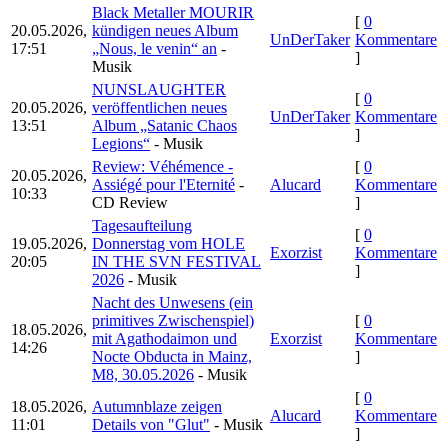
Black Metaller MOURIR
[
0
20.05.2026,
kündigen neues Album
UnDerTaker
Kommentare
17:51
„Nous, le venin“ an
-
]
Musik
NUNSLAUGHTER
[
0
20.05.2026,
veröffentlichen neues
UnDerTaker
Kommentare
13:51
Album „Satanic Chaos
]
Legions“
- Musik
Review: Véhémence -
[
0
20.05.2026,
Assiégé pour l'Eternité
-
Alucard
Kommentare
10:33
CD Review
]
Tagesaufteilung
[
0
19.05.2026,
Donnerstag vom HOLE
Exorzist
Kommentare
20:05
IN THE SVN FESTIVAL
]
2026
- Musik
Nacht des Unwesens (ein
primitives Zwischenspiel)
[
0
18.05.2026,
mit Agathodaimon und
Exorzist
Kommentare
14:26
Nocte Obducta in Mainz,
]
M8, 30.05.2026
- Musik
[
0
18.05.2026,
Autumnblaze zeigen
Alucard
Kommentare
11:01
Details von "Glut"
- Musik
]