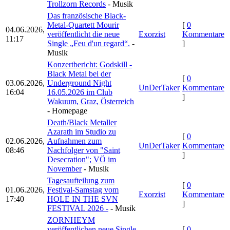
Trollzorn Records
- Musik
Das französische Black-
Metal-Quartett Mourir
[
0
04.06.2026,
veröffentlicht die neue
Exorzist
Kommentare
11:17
Single „Feu d'un regard“.
-
]
Musik
Konzertbericht: Godskill -
Black Metal bei der
[
0
03.06.2026,
Underground Night
UnDerTaker
Kommentare
16:04
16.05.2026 im Club
]
Wakuum, Graz, Österreich
- Homepage
Death/Black Metaller
Azarath im Studio zu
[
0
02.06.2026,
Aufnahmen zum
UnDerTaker
Kommentare
08:46
Nachfolger von "Saint
]
Desecration"; VÖ im
November
- Musik
Tagesaufteilung zum
[
0
01.06.2026,
Festival-Samstag vom
Exorzist
Kommentare
17:40
HOLE IN THE SVN
]
FESTIVAL 2026 -
- Musik
ZORNHEYM
veröffentlichen neue Single
[
0