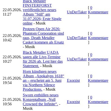
Black Metaller
FINSTERFORST
[
0
22.05.2026,
veröffentlichen neues
UnDerTaker
Kommentare
11:27
Album "Still" am
]
31.07.2026; Erste Single
online
- Musik
Protzen Open Air 2026:
Phantom Corporation sind
[
0
22.05.2026,
raus, Death Metaller
UnDerTaker
Kommentare
10:42
Casket kommen als Ersatz
]
- Musik
Black Metaller UADA
[
0
22.05.2026,
sagen alle Live-Termine
UnDerTaker
Kommentare
10:27
für 2026 ab. Lest hier das
]
Statement.
- Musik
Horn kündigen neues
Album „Apokalyps 1618“
[
0
21.05.2026,
an – erscheint am 5. Juni
Exorzist
Kommentare
19:54
via Northern Silence
]
Productions.
- Musik
Sworn enthüllen neues
[
0
21.05.2026,
Konzeptalbum „Null
Exorzist
Kommentare
10:56
Crowned the Infinite“.
-
]
Musik