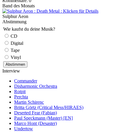
Kommentare: 0
Band des Monats
Sulphur Aeon
Abstimmung
Wie kaufst du deine Musik?
CD
Digital
Tape
Vinyl
Interview
Commander
Disharmonic Orchestra
Rotpit
Perchta
Martin Schirenc
Britta Görtz (Critical Mess/HIRAES)
Deserted Fear (Fabian)
Paul Speckmann (Master) [EN]
Marco Hont (Desaster)
Undertow