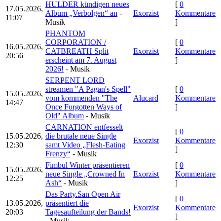
HULDER kündigen neues
[
0
17.05.2026,
Album „Verbolgen“ an
-
Exorzist
Kommentare
11:07
Musik
]
PHANTOM
CORPORATION /
[
0
16.05.2026,
CATBREATH Split
Exorzist
Kommentare
20:56
erscheint am 7. August
]
2026!
- Musik
SERPENT LORD
streamen "A Pagan's Spell"
[
0
15.05.2026,
vom kommenden "The
Alucard
Kommentare
14:47
Once Forgotten Ways of
]
Old" Album
- Musik
CARNATION entfesselt
[
0
15.05.2026,
die brutale neue Single
Exorzist
Kommentare
12:30
samt Video „Flesh-Eating
]
Frenzy“
- Musik
Fimbul Winter präsentieren
[
0
15.05.2026,
neue Single „Crowned In
Exorzist
Kommentare
12:25
Ash“
- Musik
]
Das Party.San Open Air
[
0
13.05.2026,
präsentiert die
Exorzist
Kommentare
20:03
Tagesaufteilung der Bands!
]
- Musik