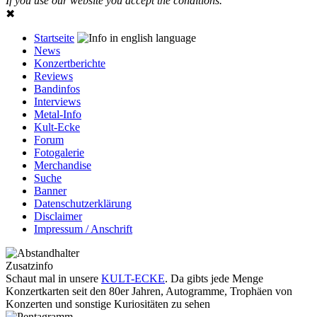
If you use our website you accept the conditions.
✖
Startseite
News
Konzertberichte
Reviews
Bandinfos
Interviews
Metal-Info
Kult-Ecke
Forum
Fotogalerie
Merchandise
Suche
Banner
Datenschutzerklärung
Disclaimer
Impressum / Anschrift
Zusatzinfo
Schaut mal in unsere
KULT-ECKE
. Da gibts jede Menge
Konzertkarten seit den 80er Jahren, Autogramme, Trophäen von
Konzerten und sonstige Kuriositäten zu sehen