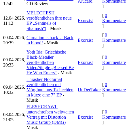
Alucard
Kommentare
12:42
CD Review
]
MELECHESH
[
0
12.04.2026,
veröffentlichen ihre neue
Exorzist
Kommentare
11:12
EP „Sentinels of
]
Shamash“!
- Musik
[
0
09.04.2026,
Carnation is back… Back
Exorzist
Kommentare
20:39
in blood!
- Musik
]
Yoth Iria: Griechische
Black-Metaller
[
0
09.04.2026,
veröffentlichen
Exorzist
Kommentare
20:33
Video/Single „Blessed Be
]
He Who Enters“
- Musik
Thrasher Nocturnal
veröffentlichen mit
[
0
09.04.2026,
Mörghuul aus Tschechien
UnDerTaker
Kommentare
10:32
in kürze eine 7" EP
-
]
Musik
FLESHCRAWL
unterschreiben weltweiten
[
0
08.04.2026,
Vertrag mit Distortion
Exorzist
Kommentare
21:05
Music Group (DMG)
-
]
Musik