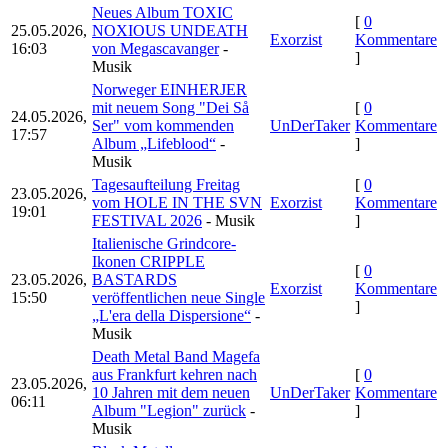
Neues Album TOXIC
[
0
25.05.2026,
NOXIOUS UNDEATH
Exorzist
Kommentare
16:03
von Megascavanger
-
]
Musik
Norweger EINHERJER
mit neuem Song "Dei Så
[
0
24.05.2026,
Ser" vom kommenden
UnDerTaker
Kommentare
17:57
Album „Lifeblood“
-
]
Musik
Tagesaufteilung Freitag
[
0
23.05.2026,
vom HOLE IN THE SVN
Exorzist
Kommentare
19:01
FESTIVAL 2026
- Musik
]
Italienische Grindcore-
Ikonen CRIPPLE
[
0
23.05.2026,
BASTARDS
Exorzist
Kommentare
15:50
veröffentlichen neue Single
]
„L'era della Dispersione“
-
Musik
Death Metal Band Magefa
aus Frankfurt kehren nach
[
0
23.05.2026,
10 Jahren mit dem neuen
UnDerTaker
Kommentare
06:11
Album "Legion" zurück
-
]
Musik