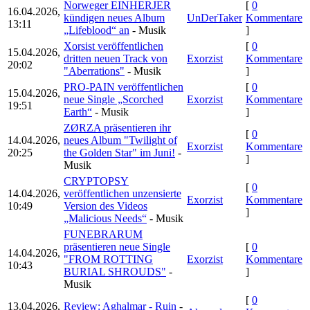
Norweger EINHERJER
[
0
16.04.2026,
kündigen neues Album
UnDerTaker
Kommentare
13:11
„Lifeblood“ an
- Musik
]
Xorsist veröffentlichen
[
0
15.04.2026,
dritten neuen Track von
Exorzist
Kommentare
20:02
"Aberrations"
- Musik
]
PRO-PAIN veröffentlichen
[
0
15.04.2026,
neue Single „Scorched
Exorzist
Kommentare
19:51
Earth“
- Musik
]
ZØRZA präsentieren ihr
[
0
14.04.2026,
neues Album "Twilight of
Exorzist
Kommentare
20:25
the Golden Star" im Juni!
-
]
Musik
CRYPTOPSY
[
0
14.04.2026,
veröffentlichen unzensierte
Exorzist
Kommentare
10:49
Version des Videos
]
„Malicious Needs“
- Musik
FUNEBRARUM
präsentieren neue Single
[
0
14.04.2026,
"FROM ROTTING
Exorzist
Kommentare
10:43
BURIAL SHROUDS"
-
]
Musik
[
0
13.04.2026,
Review: Aghalmar - Ruin
-