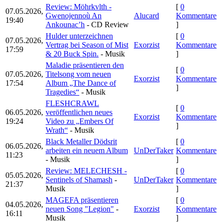
Review: Möhrkvlth -
[
0
07.05.2026,
Gwenojennoù An
Alucard
Kommentare
19:40
Ankounac’h
- CD Review
]
Hulder unterzeichnen
[
0
07.05.2026,
Vertrag bei Season of Mist
Exorzist
Kommentare
17:59
& 20 Buck Spin.
- Musik
]
Maladie präsentieren den
[
0
07.05.2026,
Titelsong vom neuen
Exorzist
Kommentare
17:54
Album „The Dance of
]
Tragedies“
- Musik
FLESHCRAWL
[
0
06.05.2026,
veröffentlichen neues
Exorzist
Kommentare
19:24
Video zu „Embers Of
]
Wrath“
- Musik
Black Metaller Dödsrit
[
0
06.05.2026,
arbeiten ein neuem Album
UnDerTaker
Kommentare
11:23
- Musik
]
Review: MELECHESH -
[
0
05.05.2026,
Sentinels of Shamash
-
UnDerTaker
Kommentare
21:37
Musik
]
MAGEFA präsentieren
[
0
04.05.2026,
neuen Song "Legion"
-
Exorzist
Kommentare
16:11
Musik
]