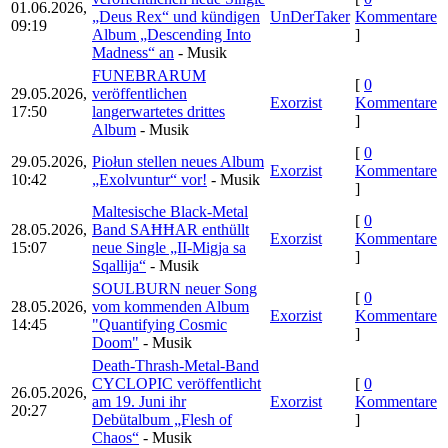
01.06.2026,
„Deus Rex“ und kündigen
UnDerTaker
Kommentare
09:19
Album „Descending Into
]
Madness“ an
- Musik
FUNEBRARUM
[
0
29.05.2026,
veröffentlichen
Exorzist
Kommentare
17:50
langerwartetes drittes
]
Album
- Musik
[
0
29.05.2026,
Piołun stellen neues Album
Exorzist
Kommentare
10:42
„Exolvuntur“ vor!
- Musik
]
Maltesische Black-Metal
[
0
28.05.2026,
Band SAĦĦAR enthüllt
Exorzist
Kommentare
15:07
neue Single „II-Migja sa
]
Sqallija“
- Musik
SOULBURN neuer Song
[
0
28.05.2026,
vom kommenden Album
Exorzist
Kommentare
14:45
"Quantifying Cosmic
]
Doom"
- Musik
Death-Thrash-Metal-Band
CYCLOPIC veröffentlicht
[
0
26.05.2026,
am 19. Juni ihr
Exorzist
Kommentare
20:27
Debütalbum „Flesh of
]
Chaos“
- Musik