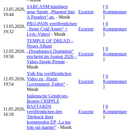
SARCASM kündigen
[
0
13.05.2026,
neue Single „Plunged Into
Exorzist
Kommentare
19:44
A Paradox“ an.
- Musik
]
PRO-PAIN veröffentlichen
[
0
13.05.2026,
„Stone Cold Anger“ +
Exorzist
Kommentare
19:32
Lyric-Video!
- Musik
]
TEMPLE OF DREAD –
Neues Album
[
0
12.05.2026,
„Dreadspawn Dominion“
Exorzist
Kommentare
19:58
erscheint im August 2026 –
]
Video-Single-Premie
-
Musik
Yoth Iria veröffentlichen
[
0
12.05.2026,
Video zu „Harut,
Exorzist
Kommentare
19:54
Government, Fallen“
-
]
Musik
Italienische Grindcore-
Ikonen CRIPPLE
BASTARDS
[
0
11.05.2026,
veröffentlichen den
Exorzist
Kommentare
16:18
Titeltrack ihrer
]
kommenden EP „La tua
foto sul marmo“
- Musik