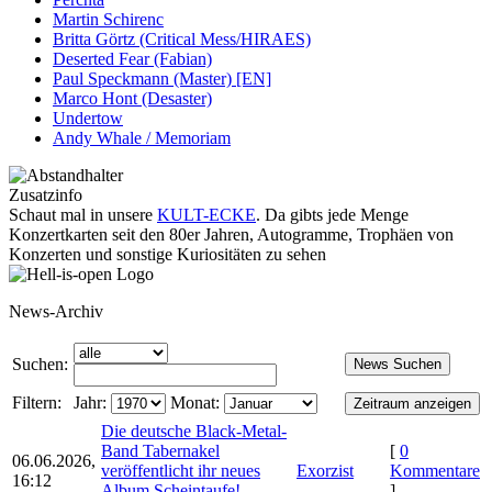
Martin Schirenc
Britta Görtz (Critical Mess/HIRAES)
Deserted Fear (Fabian)
Paul Speckmann (Master) [EN]
Marco Hont (Desaster)
Undertow
Andy Whale / Memoriam
Zusatzinfo
Schaut mal in unsere
KULT-ECKE
. Da gibts jede Menge
Konzertkarten seit den 80er Jahren, Autogramme, Trophäen von
Konzerten und sonstige Kuriositäten zu sehen
News-Archiv
Suchen:
Filtern:
Jahr:
Monat:
Die deutsche Black-Metal-
Band Tabernakel
[
0
06.06.2026,
veröffentlicht ihr neues
Exorzist
Kommentare
16:12
Album Scheintaufe!
-
]