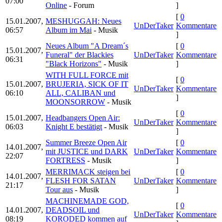
07:00
Online
- Forum
]
[
0
15.01.2007,
MESHUGGAH: Neues
UnDerTaker
Kommentare
06:57
Album im Mai
- Musik
]
Neues Album "A Dream´s
[
0
15.01.2007,
Funeral" der Blackies
UnDerTaker
Kommentare
06:31
"Black Horizons"
- Musik
]
WITH FULL FORCE mit
[
0
15.01.2007,
BRUJERIA, SICK OF IT
UnDerTaker
Kommentare
06:10
ALL, CALIBAN und
]
MOONSORROW
- Musik
[
0
15.01.2007,
Headbangers Open Air:
UnDerTaker
Kommentare
06:03
Knight E bestätigt
- Musik
]
Summer Breeze Open Air
[
0
14.01.2007,
mit JUSTICE und DARK
UnDerTaker
Kommentare
22:07
FORTRESS
- Musik
]
MERRIMACK steigen bei
[
0
14.01.2007,
FLESH FOR SATAN
UnDerTaker
Kommentare
21:17
Tour aus
- Musik
]
MACHINEMADE GOD,
[
0
14.01.2007,
DEADSOIL und
UnDerTaker
Kommentare
08:19
KORODED kommen auf