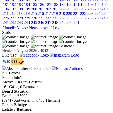
181
182
183
184
185
186
187
188
189
190
191
192
193
194
195
196
197
198
199
200
201
202
203
204
205
206
207
208
209
210
211
212
213
214
215
216
217
218
219
220
221
222
223
224
225
226
227
228
229
230
231
232
233
234
235
236
237
238
239
240
241
242
243
244
245
246
247
248
249
250
251
Aktuelle News
/
News posten
/
Login
Statistik
Besucher
Heute 9. August 2026 : 4042
Like us @
© 2002-2026
K.P.Lexow
Forum Info's
Aktive User im Forum:
161 Gäste, 0 Benutzer
Board Statistik
Beiträge: 65902
(59417 Antworten in 6485 Themen)
Forum Beiträge
Letzte 7 Beiträge: