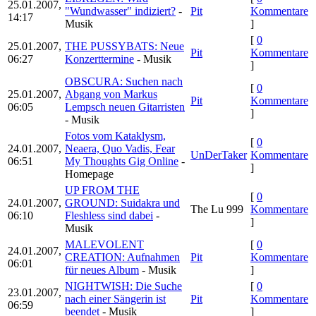
25.01.2007,
"Wundwasser" indiziert?
-
Pit
Kommentare
14:17
Musik
]
[
0
25.01.2007,
THE PUSSYBATS: Neue
Pit
Kommentare
06:27
Konzerttermine
- Musik
]
OBSCURA: Suchen nach
[
0
25.01.2007,
Abgang von Markus
Pit
Kommentare
06:05
Lempsch neuen Gitarristen
]
- Musik
Fotos vom Kataklysm,
[
0
24.01.2007,
Neaera, Quo Vadis, Fear
UnDerTaker
Kommentare
06:51
My Thoughts Gig Online
-
]
Homepage
UP FROM THE
[
0
24.01.2007,
GROUND: Suidakra und
The Lu 999
Kommentare
06:10
Fleshless sind dabei
-
]
Musik
MALEVOLENT
[
0
24.01.2007,
CREATION: Aufnahmen
Pit
Kommentare
06:01
für neues Album
- Musik
]
NIGHTWISH: Die Suche
[
0
23.01.2007,
nach einer Sängerin ist
Pit
Kommentare
06:59
beendet
- Musik
]