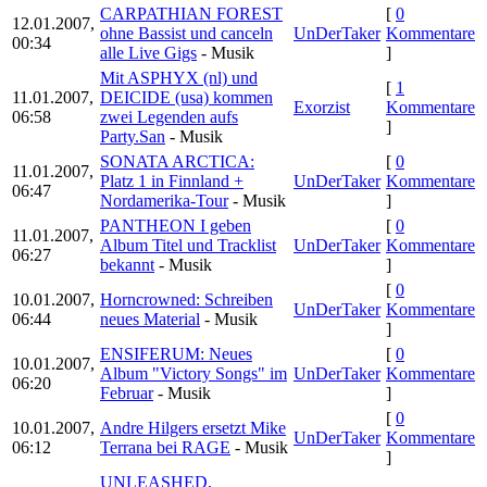
CARPATHIAN FOREST
[
0
12.01.2007,
ohne Bassist und canceln
UnDerTaker
Kommentare
00:34
alle Live Gigs
- Musik
]
Mit ASPHYX (nl) und
[
1
11.01.2007,
DEICIDE (usa) kommen
Exorzist
Kommentare
06:58
zwei Legenden aufs
]
Party.San
- Musik
SONATA ARCTICA:
[
0
11.01.2007,
Platz 1 in Finnland +
UnDerTaker
Kommentare
06:47
Nordamerika-Tour
- Musik
]
PANTHEON I geben
[
0
11.01.2007,
Album Titel und Tracklist
UnDerTaker
Kommentare
06:27
bekannt
- Musik
]
[
0
10.01.2007,
Horncrowned: Schreiben
UnDerTaker
Kommentare
06:44
neues Material
- Musik
]
ENSIFERUM: Neues
[
0
10.01.2007,
Album "Victory Songs" im
UnDerTaker
Kommentare
06:20
Februar
- Musik
]
[
0
10.01.2007,
Andre Hilgers ersetzt Mike
UnDerTaker
Kommentare
06:12
Terrana bei RAGE
- Musik
]
UNLEASHED,