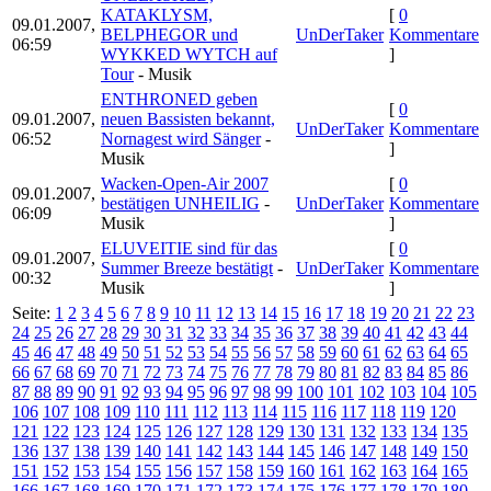
KATAKLYSM,
[
0
09.01.2007,
BELPHEGOR und
UnDerTaker
Kommentare
06:59
WYKKED WYTCH auf
]
Tour
- Musik
ENTHRONED geben
[
0
09.01.2007,
neuen Bassisten bekannt,
UnDerTaker
Kommentare
06:52
Nornagest wird Sänger
-
]
Musik
Wacken-Open-Air 2007
[
0
09.01.2007,
bestätigen UNHEILIG
-
UnDerTaker
Kommentare
06:09
Musik
]
ELUVEITIE sind für das
[
0
09.01.2007,
Summer Breeze bestätigt
-
UnDerTaker
Kommentare
00:32
Musik
]
Seite:
1
2
3
4
5
6
7
8
9
10
11
12
13
14
15
16
17
18
19
20
21
22
23
24
25
26
27
28
29
30
31
32
33
34
35
36
37
38
39
40
41
42
43
44
45
46
47
48
49
50
51
52
53
54
55
56
57
58
59
60
61
62
63
64
65
66
67
68
69
70
71
72
73
74
75
76
77
78
79
80
81
82
83
84
85
86
87
88
89
90
91
92
93
94
95
96
97
98
99
100
101
102
103
104
105
106
107
108
109
110
111
112
113
114
115
116
117
118
119
120
121
122
123
124
125
126
127
128
129
130
131
132
133
134
135
136
137
138
139
140
141
142
143
144
145
146
147
148
149
150
151
152
153
154
155
156
157
158
159
160
161
162
163
164
165
166
167
168
169
170
171
172
173
174
175
176
177
178
179
180