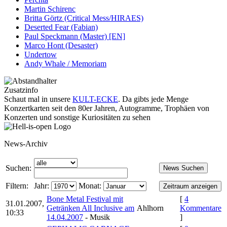
Martin Schirenc
Britta Görtz (Critical Mess/HIRAES)
Deserted Fear (Fabian)
Paul Speckmann (Master) [EN]
Marco Hont (Desaster)
Undertow
Andy Whale / Memoriam
Zusatzinfo
Schaut mal in unsere
KULT-ECKE
. Da gibts jede Menge
Konzertkarten seit den 80er Jahren, Autogramme, Trophäen von
Konzerten und sonstige Kuriositäten zu sehen
News-Archiv
Suchen:
Filtern:
Jahr:
Monat:
Bone Metal Festival mit
[
4
31.01.2007,
Getränken All Inclusive am
Ahlhorn
Kommentare
10:33
14.04.2007
- Musik
]