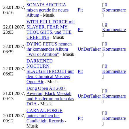
SONATA ARCTICA
[
0
23.01.2007,
mixen gerade ihr neues
Pit
Kommentare
06:16
Album
- Musik
]
WITH FULL FORCE mit
[
0
22.01.2007,
SLAYER, FEAR MY
Pit
Kommentare
23:03
THOUGHTS, und THE
]
CREETINS
- Musik
DYING FETUS nennen
[
0
22.01.2007,
ihr kommendes Album
UnDerTaker
Kommentare
06:39
"War of Attrition"
- Musik
]
DARKENED
NOCTURN
[
0
22.01.2007,
SLAUGHTERCULT auf
Pit
Kommentare
06:02
dem Chronical Moshers
]
Open Air
- Musik
Dong Open Air 2007:
[
0
21.01.2007,
Aeveron, Black Messiah
UnDerTaker
Kommentare
09:13
und Ensiferum rocken das
]
DOA
- Musik
CARNAL FORGE
[
0
20.01.2007,
unterschreiben bei
Pit
Kommentare
09:12
Candlelight Records
-
]
Musik