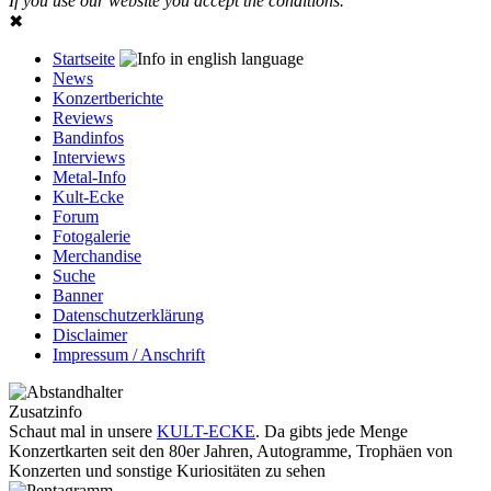
If you use our website you accept the conditions.
✖
Startseite
News
Konzertberichte
Reviews
Bandinfos
Interviews
Metal-Info
Kult-Ecke
Forum
Fotogalerie
Merchandise
Suche
Banner
Datenschutzerklärung
Disclaimer
Impressum / Anschrift
Zusatzinfo
Schaut mal in unsere
KULT-ECKE
. Da gibts jede Menge
Konzertkarten seit den 80er Jahren, Autogramme, Trophäen von
Konzerten und sonstige Kuriositäten zu sehen