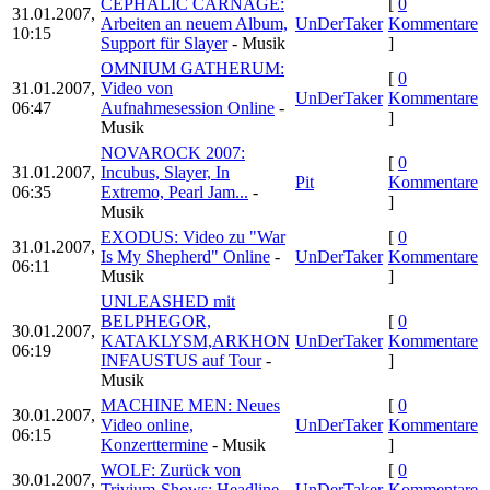
CEPHALIC CARNAGE:
[
0
31.01.2007,
Arbeiten an neuem Album,
UnDerTaker
Kommentare
10:15
Support für Slayer
- Musik
]
OMNIUM GATHERUM:
[
0
31.01.2007,
Video von
UnDerTaker
Kommentare
06:47
Aufnahmesession Online
-
]
Musik
NOVAROCK 2007:
[
0
31.01.2007,
Incubus, Slayer, In
Pit
Kommentare
06:35
Extremo, Pearl Jam...
-
]
Musik
EXODUS: Video zu "War
[
0
31.01.2007,
Is My Shepherd" Online
-
UnDerTaker
Kommentare
06:11
Musik
]
UNLEASHED mit
BELPHEGOR,
[
0
30.01.2007,
KATAKLYSM,ARKHON
UnDerTaker
Kommentare
06:19
INFAUSTUS auf Tour
-
]
Musik
MACHINE MEN: Neues
[
0
30.01.2007,
Video online,
UnDerTaker
Kommentare
06:15
Konzerttermine
- Musik
]
WOLF: Zurück von
[
0
30.01.2007,
Trivium-Shows; Headline-
UnDerTaker
Kommentare