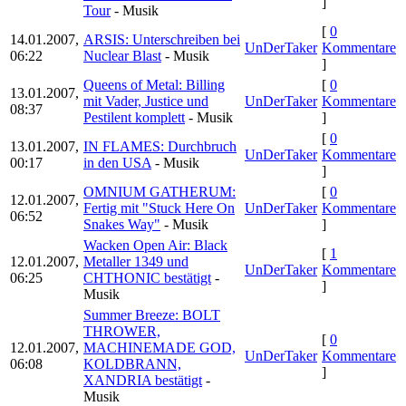
]
Tour
- Musik
[
0
14.01.2007,
ARSIS: Unterschreiben bei
UnDerTaker
Kommentare
06:22
Nuclear Blast
- Musik
]
Queens of Metal: Billing
[
0
13.01.2007,
mit Vader, Justice und
UnDerTaker
Kommentare
08:37
Pestilent komplett
- Musik
]
[
0
13.01.2007,
IN FLAMES: Durchbruch
UnDerTaker
Kommentare
00:17
in den USA
- Musik
]
OMNIUM GATHERUM:
[
0
12.01.2007,
Fertig mit "Stuck Here On
UnDerTaker
Kommentare
06:52
Snakes Way"
- Musik
]
Wacken Open Air: Black
[
1
12.01.2007,
Metaller 1349 und
UnDerTaker
Kommentare
06:25
CHTHONIC bestätigt
-
]
Musik
Summer Breeze: BOLT
THROWER,
[
0
12.01.2007,
MACHINEMADE GOD,
UnDerTaker
Kommentare
06:08
KOLDBRANN,
]
XANDRIA bestätigt
-
Musik