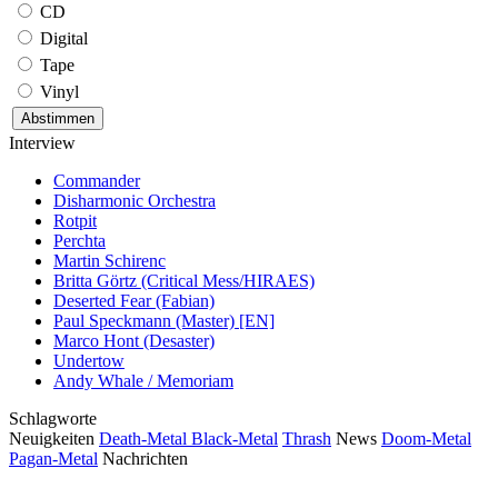
CD
Digital
Tape
Vinyl
Interview
Commander
Disharmonic Orchestra
Rotpit
Perchta
Martin Schirenc
Britta Görtz (Critical Mess/HIRAES)
Deserted Fear (Fabian)
Paul Speckmann (Master) [EN]
Marco Hont (Desaster)
Undertow
Andy Whale / Memoriam
Schlagworte
Neuigkeiten
Death-Metal
Black-Metal
Thrash
News
Doom-Metal
Pagan-Metal
Nachrichten