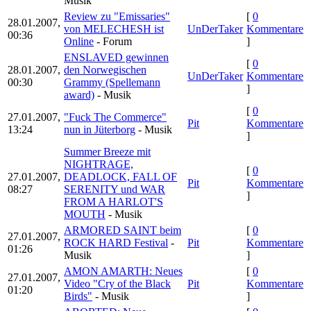
Musik
Review zu "Emissaries"
[
0
28.01.2007,
von MELECHESH ist
UnDerTaker
Kommentare
00:36
Online
- Forum
]
ENSLAVED gewinnen
[
0
28.01.2007,
den Norwegischen
UnDerTaker
Kommentare
00:30
Grammy (Spellemann
]
award)
- Musik
[
0
27.01.2007,
"Fuck The Commerce"
Pit
Kommentare
13:24
nun in Jüterborg
- Musik
]
Summer Breeze mit
NIGHTRAGE,
[
0
27.01.2007,
DEADLOCK, FALL OF
Pit
Kommentare
08:27
SERENITY und WAR
]
FROM A HARLOT'S
MOUTH
- Musik
ARMORED SAINT beim
[
0
27.01.2007,
ROCK HARD Festival
-
Pit
Kommentare
01:26
Musik
]
AMON AMARTH: Neues
[
0
27.01.2007,
Video "Cry of the Black
Pit
Kommentare
01:20
Birds"
- Musik
]