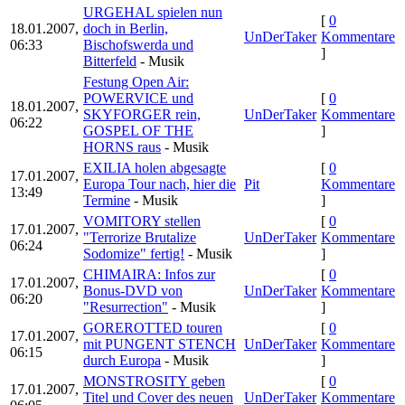
URGEHAL spielen nun
[
0
18.01.2007,
doch in Berlin,
UnDerTaker
Kommentare
06:33
Bischofswerda und
]
Bitterfeld
- Musik
Festung Open Air:
POWERVICE und
[
0
18.01.2007,
SKYFORGER rein,
UnDerTaker
Kommentare
06:22
GOSPEL OF THE
]
HORNS raus
- Musik
EXILIA holen abgesagte
[
0
17.01.2007,
Europa Tour nach, hier die
Pit
Kommentare
13:49
Termine
- Musik
]
VOMITORY stellen
[
0
17.01.2007,
"Terrorize Brutalize
UnDerTaker
Kommentare
06:24
Sodomize" fertig!
- Musik
]
CHIMAIRA: Infos zur
[
0
17.01.2007,
Bonus-DVD von
UnDerTaker
Kommentare
06:20
"Resurrection"
- Musik
]
GOREROTTED touren
[
0
17.01.2007,
mit PUNGENT STENCH
UnDerTaker
Kommentare
06:15
durch Europa
- Musik
]
MONSTROSITY geben
[
0
17.01.2007,
Titel und Cover des neuen
UnDerTaker
Kommentare