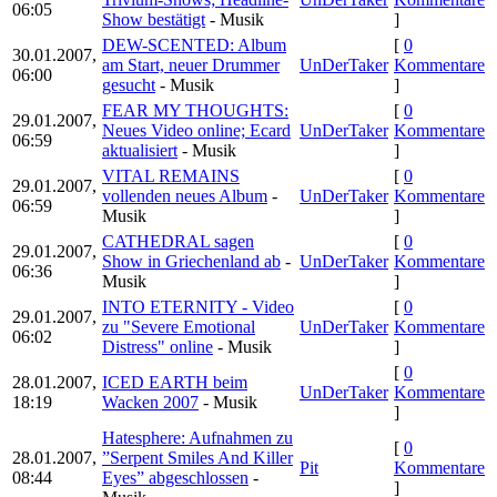
06:05
Show bestätigt
- Musik
]
DEW-SCENTED: Album
[
0
30.01.2007,
am Start, neuer Drummer
UnDerTaker
Kommentare
06:00
gesucht
- Musik
]
FEAR MY THOUGHTS:
[
0
29.01.2007,
Neues Video online; Ecard
UnDerTaker
Kommentare
06:59
aktualisiert
- Musik
]
VITAL REMAINS
[
0
29.01.2007,
vollenden neues Album
-
UnDerTaker
Kommentare
06:59
Musik
]
CATHEDRAL sagen
[
0
29.01.2007,
Show in Griechenland ab
-
UnDerTaker
Kommentare
06:36
Musik
]
INTO ETERNITY - Video
[
0
29.01.2007,
zu "Severe Emotional
UnDerTaker
Kommentare
06:02
Distress" online
- Musik
]
[
0
28.01.2007,
ICED EARTH beim
UnDerTaker
Kommentare
18:19
Wacken 2007
- Musik
]
Hatesphere: Aufnahmen zu
[
0
28.01.2007,
”Serpent Smiles And Killer
Pit
Kommentare
08:44
Eyes” abgeschlossen
-
]