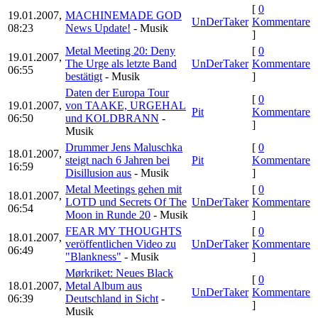
[
0
19.01.2007,
MACHINEMADE GOD
UnDerTaker
Kommentare
08:23
News Update!
- Musik
]
Metal Meeting 20: Deny
[
0
19.01.2007,
The Urge als letzte Band
UnDerTaker
Kommentare
06:55
bestätigt
- Musik
]
Daten der Europa Tour
[
0
19.01.2007,
von TAAKE, URGEHAL
Pit
Kommentare
06:50
und KOLDBRANN
-
]
Musik
Drummer Jens Maluschka
[
0
18.01.2007,
steigt nach 6 Jahren bei
Pit
Kommentare
16:59
Disillusion aus
- Musik
]
Metal Meetings gehen mit
[
0
18.01.2007,
LOTD und Secrets Of The
UnDerTaker
Kommentare
06:54
Moon in Runde 20
- Musik
]
FEAR MY THOUGHTS
[
0
18.01.2007,
veröffentlichen Video zu
UnDerTaker
Kommentare
06:49
"Blankness"
- Musik
]
Mørkriket: Neues Black
[
0
18.01.2007,
Metal Album aus
UnDerTaker
Kommentare
06:39
Deutschland in Sicht
-
]
Musik