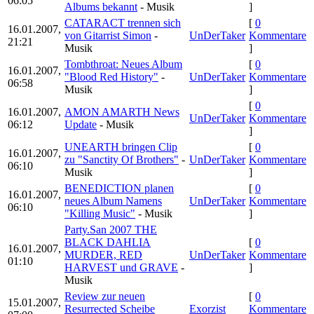
06:05
Albums bekannt
- Musik
]
CATARACT trennen sich
[
0
16.01.2007,
von Gitarrist Simon
-
UnDerTaker
Kommentare
21:21
Musik
]
Tombthroat: Neues Album
[
0
16.01.2007,
"Blood Red History"
-
UnDerTaker
Kommentare
06:58
Musik
]
[
0
16.01.2007,
AMON AMARTH News
UnDerTaker
Kommentare
06:12
Update
- Musik
]
UNEARTH bringen Clip
[
0
16.01.2007,
zu "Sanctity Of Brothers"
-
UnDerTaker
Kommentare
06:10
Musik
]
BENEDICTION planen
[
0
16.01.2007,
neues Album Namens
UnDerTaker
Kommentare
06:10
"Killing Music"
- Musik
]
Party.San 2007 THE
BLACK DAHLIA
[
0
16.01.2007,
MURDER, RED
UnDerTaker
Kommentare
01:10
HARVEST und GRAVE
-
]
Musik
Review zur neuen
[
0
15.01.2007,
Resurrected Scheibe
Exorzist
Kommentare