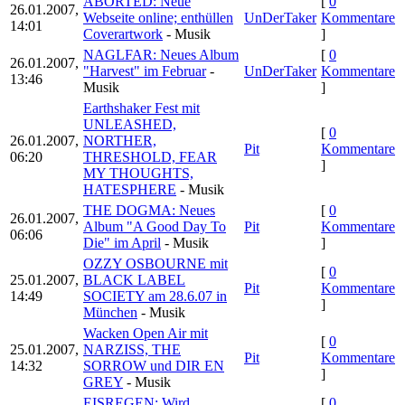
ABORTED: Neue
[
0
26.01.2007,
Webseite online; enthüllen
UnDerTaker
Kommentare
14:01
Coverartwork
- Musik
]
NAGLFAR: Neues Album
[
0
26.01.2007,
"Harvest" im Februar
-
UnDerTaker
Kommentare
13:46
Musik
]
Earthshaker Fest mit
UNLEASHED,
[
0
26.01.2007,
NORTHER,
Pit
Kommentare
06:20
THRESHOLD, FEAR
]
MY THOUGHTS,
HATESPHERE
- Musik
THE DOGMA: Neues
[
0
26.01.2007,
Album "A Good Day To
Pit
Kommentare
06:06
Die" im April
- Musik
]
OZZY OSBOURNE mit
[
0
25.01.2007,
BLACK LABEL
Pit
Kommentare
14:49
SOCIETY am 28.6.07 in
]
München
- Musik
Wacken Open Air mit
[
0
25.01.2007,
NARZISS, THE
Pit
Kommentare
14:32
SORROW und DIR EN
]
GREY
- Musik
EISREGEN: Wird
[
0