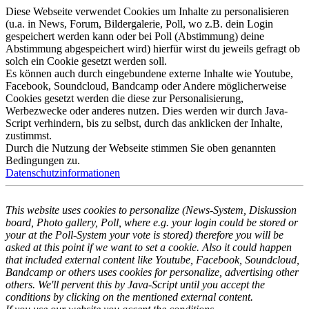
Diese Webseite verwendet Cookies um Inhalte zu personalisieren
(u.a. in News, Forum, Bildergalerie, Poll, wo z.B. dein Login
gespeichert werden kann oder bei Poll (Abstimmung) deine
Abstimmung abgespeichert wird) hierfür wirst du jeweils gefragt ob
solch ein Cookie gesetzt werden soll.
Es können auch durch eingebundene externe Inhalte wie Youtube,
Facebook, Soundcloud, Bandcamp oder Andere möglicherweise
Cookies gesetzt werden die diese zur Personalisierung,
Werbezwecke oder anderes nutzen. Dies werden wir durch Java-
Script verhindern, bis zu selbst, durch das anklicken der Inhalte,
zustimmst.
Durch die Nutzung der Webseite stimmen Sie oben genannten
Bedingungen zu.
Datenschutzinformationen
This website uses cookies to personalize (News-System, Diskussion
board, Photo gallery, Poll, where e.g. your login could be stored or
your at the Poll-System your vote is stored) therefore you will be
asked at this point if we want to set a cookie. Also it could happen
that included external content like Youtube, Facebook, Soundcloud,
Bandcamp or others uses cookies for personalize, advertising other
others. We'll pervent this by Java-Script until you accept the
conditions by clicking on the mentioned external content.