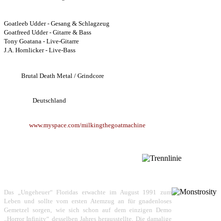
Bandmembers:
Goatleeb Udder - Gesang & Schlagzeug
Goatfreed Udder - Gitarre & Bass
Tony Goatana - Live-Gitarre
J.A. Hornlicker - Live-Bass
Style:
Brutal Death Metal / Grindcore
Herkunft:
Deutschland
Website:
www.myspace.com/milkingthegoatmachine
MONSTROSITY
Das „Ungeheuer“ Floridas erwachte im August 1991 zum
Leben und sollte vom ersten Atemzug an für gnadenloses
Gemetzel sorgen, wie sich schon auf dem einzigen Demo
„Horror Infinity“ desselben Jahres herausstellte. Die damalige