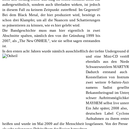
außergewöhnlich, sondern auch überladen wirken, ist jedoch
in diesem Fall zu keinem Zeitpunkt zutreffend. Im Gegenteil!
Bei dem Black Metal, der hier produziert wird, benötigt es
schon drei Klampfer, um all die Nuancen und Schattierungen
so präsentieren zu können, wie es hier gelebt wird.
Die Bandgeschichte muss man hier eigentlich in zwei
Abschnitte spalten, nämlich den von der Gründung 1999 bis
2007, als „The New ONHEIL“, wie sie selbst sagen entstanden
ist.
In den ersten acht Jahren wurde nämlich ausschließlich der tiefste Underground 
und eine Mini-CD veröf
ebenfalls aus den Nied
Schwarzwurzlern MARTYR z
Dadurch entstand auch
Konstellation von Instru
zwei weitere 6-Saiten-Ax
namens Sadist gesel
Bekanntheitsgrad im Unter
schwer Auftrittsmöglichk
MAYHEM selbst live unters
Ein Jahr später, 2008 also
deutschen Label Cyclon
Aufnahmen zu ihrem ersten
heißen und wurde im Mai 2009 auf die Menschheit losgelassen. Von der Presse
als sehr gelungenes Debütalbum der Fusion betrachten.