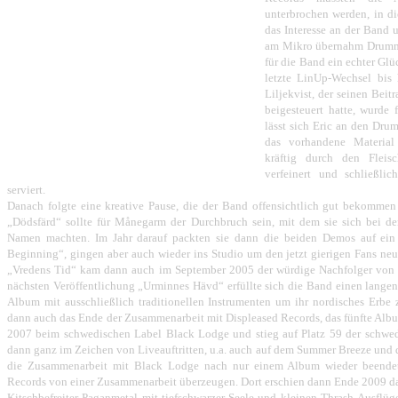
unterbrochen werden, in die
das Interesse an der Band 
am Mikro übernahm Drumme
für die Band ein echter Glüc
letzte LinUp-Wechsel bis 
Liljekvist, der seinen Bei
beigesteuert hatte, wurde
lässt sich Eric an den Drum
das vorhandene Materia
kräftig durch den Fleisc
verfeinert und schließli
serviert.
Danach folgte eine kreative Pause, die der Band offensichtlich gut bekomme
„Dödsfärd“ sollte für Månegarm der Durchbruch sein, mit dem sie sich bei d
Namen machten. Im Jahr darauf packten sie dann die beiden Demos auf ein
Beginning“, gingen aber auch wieder ins Studio um den jetzt gierigen Fans neu
„Vredens Tid“ kam dann auch im September 2005 der würdige Nachfolger von „
nächsten Veröffentlichung „Urminnes Hävd“ erfüllte sich die Band einen langen
Album mit ausschließlich traditionellen Instrumenten um ihr nordisches Erbe 
dann auch das Ende der Zusammenarbeit mit Displeased Records, das fünfte Albu
2007 beim schwedischen Label Black Lodge und stieg auf Platz 59 der schwed
dann ganz im Zeichen von Liveauftritten, u.a. auch auf dem Summer Breeze und 
die Zusammenarbeit mit Black Lodge nach nur einem Album wieder beende
Records von einer Zusammenarbeit überzeugen. Dort erschien dann Ende 2009 das
Kitschbefreiter Paganmetal mit tiefschwarzer Seele und kleinen Thrash-Ausflü