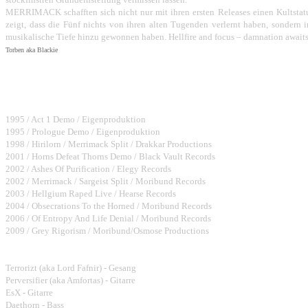
MERRIMACK schafften sich nicht nur mit ihren ersten Releases einen Kultstatu
zeigt, dass die Fünf nichts von ihren alten Tugenden verlernt haben, sondern i
musikalische Tiefe hinzu gewonnen haben. Hellfire and focus – damnation awaits
Torben aka Blackie
Bisher erschienene Alben:
1995 / Act 1 Demo / Eigenproduktion
1995 / Prologue Demo / Eigenproduktion
1998 / Hirilorn / Merrimack Split / Drakkar Productions
2001 / Horns Defeat Thorns Demo / Black Vault Records
2002 / Ashes Of Purification / Elegy Records
2002 / Merrimack / Sargeist Split / Moribund Records
2003 / Hellgium Raped Live / Hearse Records
2004 / Obsecrations To the Horned / Moribund Records
2006 / Of Entropy And Life Denial / Moribund Records
2009 / Grey Rigorism / Moribund/Osmose Productions
Bandmembers:
Terrorizt (aka Lord Fafnir) - Gesang
Perversifier (aka Amfortas) - Gitarre
EsX - Gitarre
Daethorn - Bass