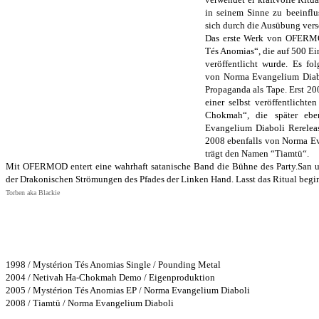
in seinem Sinne zu beeinflus
sich durch die Ausübung ver
Das erste Werk von OFERMO
Tés Anomias“, die auf 500 Ei
veröffentlicht wurde. Es fo
von Norma Evangelium Diab
Propaganda als Tape. Erst 20
einer selbst veröffentlicht
Chokmah“, die später ebe
Evangelium Diaboli Rereleas
2008 ebenfalls von Norma Ev
trägt den Namen “Tiamtü“.
Mit OFERMOD entert eine wahrhaft satanische Band die Bühne des Party.San 
der Drakonischen Strömungen des Pfades der Linken Hand. Lasst das Ritual beg
Torben aka Blackie
Bisher erschienene Alben:
1998 / Mystérion Tés Anomias Single / Pounding Metal
2004 / Netivah Ha-Chokmah Demo / Eigenproduktion
2005 / Mystérion Tés Anomias EP / Norma Evangelium Diaboli
2008 / Tiamtü / Norma Evangelium Diaboli