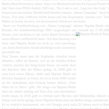
Biafra (Dead Kennedys), Jamey Jasta von Hatebreed und der Ex-Carcass-Fronter J
Job! Nach dem PSOA-Auftritt 2005 mit „The Code is red... long live the Code“ 
heraus kam das nächste DeathGrind-Geballer namens „Smear Campaign“. Auch hier
Fresse, Zeit zum Luftholen bleibt kaum und das Experiment, Anneke von "The
Mikro zu lassen, beweist, wie facettenreich Grindcore sein kann.
Noch vor Veröffentlichung von „Smear Campaign“ müssen Napalm Death eine 
Pintado, der krankheitsbedingt 2004 ausgestiegen war, verstarb am 27.08.20
Komas, kurz nachdem er mit seiner Band Terrorizer ein
neues Album veröffentlicht hatte. Seit dem Ausstieg von
Jesse sind Napalm Death nur noch zu viert unterwegs,
was ihrem brachialen Sound allerdings nicht wesentlich
geschadet hat.
Vom Touren kann man die Engländer ohnehin kaum
abhalten, selbst als Barney sich an der Achilles-Sehne
verletzt, machen die Jungs keine Pause, da wurde eben
mit Krücken über die Bühne gefegt. In 2008 gibt es
zwar kein neues Album, dafür sind Napalm Death auf
diversen Samplern zu hören, bevor es Ende 2008 wieder
an die Aufnahmen zum bislang letzten Album „Time
Waits for no Slave“ geht. Die Jungs von Napalm Death
sind wie immer ständig auf Tour, Zeit zum durchatmen
bleibt kaum. In 2010 geht es erstmal nach Mexiko und Südamerika, danach we
Schutt und Asche gelegt, bevor Napalm Death dann im Herbst einige australische
Es ist wirklich faszinierend, wie viel Energie auch nach 20 Jahren noch in Ba
Live sind die Jungs definitiv immer eine Macht, ob bei sengender Hitze a