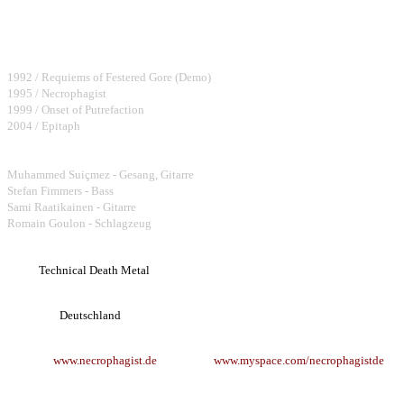
Bisher erschienene Alben:
1992 / Requiems of Festered Gore (Demo)
1995 / Necrophagist
1999 / Onset of Putrefaction
2004 / Epitaph
Bandmembers:
Muhammed Suiçmez - Gesang, Gitarre
Stefan Fimmers - Bass
Sami Raatikainen - Gitarre
Romain Goulon - Schlagzeug
Style:
Technical Death Metal
Herkunft:
Deutschland
Website:
www.necrophagist.de
www.myspace.com/necrophagistde