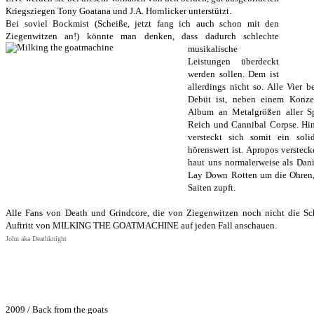
Kriegsziegen Tony Goatana und J.A. Hornlicker unterstützt.
Bei soviel Bockmist (Scheiße, jetzt fang ich auch schon mit den
Ziegenwitzen an!) könnte man denken, dass dadurch schlechte
musikalische
Leistungen überdeckt
werden sollen. Dem ist
allerdings nicht so. Alle Vier 
Debüt ist, neben einem Konze
Album an Metalgrößen aller Sp
Reich und Cannibal Corpse. Hi
versteckt sich somit ein soli
hörenswert ist. Apropos versteck
haut uns normalerweise als Dan
Lay Down Rotten um die Ohren,
Saiten zupft.
Alle Fans von Death und Grindcore, die von Ziegenwitzen noch nicht die Sch
Auftritt von MILKING THE GOATMACHINE auf jeden Fall anschauen.
John aka Deathknight
Bisher erschienene Alben:
2009 / Back from the goats