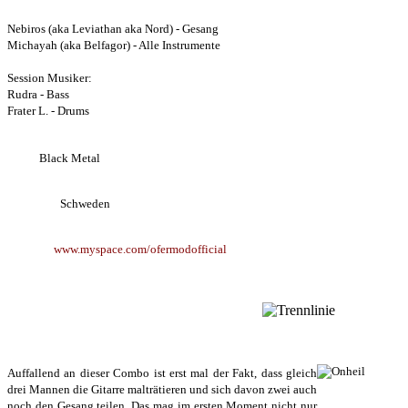
Bandmembers:
Nebiros (aka Leviathan aka Nord) - Gesang
Michayah (aka Belfagor) - Alle Instrumente
Session Musiker:
Rudra - Bass
Frater L. - Drums
Style:
Black Metal
Herkunft:
Schweden
Website:
www.myspace.com/ofermodofficial
ONHEIL
Auffallend an dieser Combo ist erst mal der Fakt, dass gleich
drei Mannen die Gitarre malträtieren und sich davon zwei auch
noch den Gesang teilen. Das mag im ersten Moment nicht nur