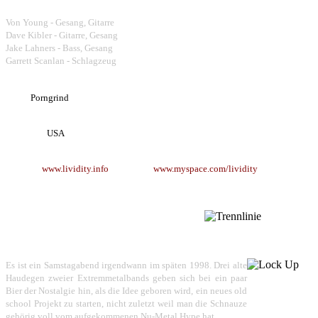
Bandmembers:
Von Young - Gesang, Gitarre
Dave Kibler - Gitarre, Gesang
Jake Lahners - Bass, Gesang
Garrett Scanlan - Schlagzeug
Style:
Porngrind
Herkunft:
USA
Website:
www.lividity.info
www.myspace.com/lividity
LOCK UP
Es ist ein Samstagabend irgendwann im späten 1998. Drei alte
Haudegen zweier Extremmetalbands geben sich bei ein paar
Bier der Nostalgie hin, als die Idee geboren wird, ein neues old
school Projekt zu starten, nicht zuletzt weil man die Schnauze
gehörig voll vom aufgekommenen Nu-Metal Hype hat.