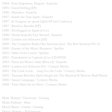
1994 / Fear, Emptiness, Despair / Earache
1995 / Greed Killing (EP)
1996 / Diatribes / Earache
1997 / Inside the Torn Apart / Earache
1997 / In Tongues we speak (Split-EP mit Coalesce)
1997 / Breed to Breathe (EP)
1998 / Bootlegged in Japan (Live)
1998 / Words from the Exit Wound / Earache
1999 / Leaders not followers (EP)
2000 / The Complete Radio One Sessions (incl. The Peel Sessions Pt1-3)
2000 / Enemy of the Music Business / Spitfire
2002 / Order of the Leech / Spitfire
2002 / Punishment in Capitals (Live CD+DVD)
2003 / Noise for Musics Sake (Best of) / Earache
2004 / Leaders not followers Pt2 / Century Media
2005 / The Code is red… long live the Code / Century Media
2005 / Tsunami Benefits (Split-Single mit The Haunted & Heaven Shall Burn)
2006 / Smear Campaign / Century Media
2009 / Time Waits for no Slave / Century Media
Bandmembers:
Mark "Barney" Greenway - Gesang
Shane Embury - Bass
Mitch Harris - Gitarre / Gesang
Danny Herrera - Schlagzeug