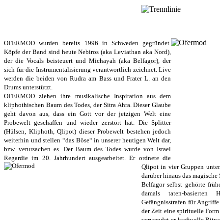
OFERMOD
OFERMOD wurden bereits 1996 in Schweden gegründet.
Köpfe der Band sind heute Nebiros (aka Leviathan aka Nord),
der die Vocals beisteuert und Michayah (aka Belfagor), der
sich für die Instrumentalisierung verantwortlich zeichnet. Live
werden die beiden von Rudra am Bass und Frater L. an den
Drums unterstützt.
OFERMOD ziehen ihre musikalische Inspiration aus dem
kliphothischen Baum des Todes, der Sitra Ahra. Dieser Glaube
geht davon aus, dass ein Gott vor der jetzigen Welt eine
Probewelt geschaffen und wieder zerstört hat. Die Splitter
(Hülsen, Kliphoth, Qlipot) dieser Probewelt bestehen jedoch
weiterhin und stellen “das Böse“ in unserer heutigen Welt dar,
bzw. verursachen es. Der Baum des Todes wurde von Israel
Regardie im 20. Jahrhundert ausgearbeitet. Er ordnete die
Qlipot in vier
Gruppen unters
darüber hinaus das magisch
Belfagor selbst gehörte früh
damals taten-basierten
Gefängnisstrafen für Angriff
der Zeit eine spirituelle For
verwendet er kraftvolle Ritu