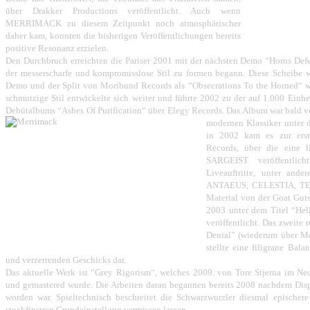
über Drakker Productions veröffentlicht. Auch wenn
MERRIMACK zu diesem Zeitpunkt noch atmosphärischer
daher kam, konnten die bisherigen Veröffentlichungen bereits
positive Resonanz erzielen.
Den Durchbruch erreichten die Pariser 2001 mit der nächsten Demo “Horns Defea
der messerscharfe und kompromisslose Stil zu formen begann. Diese Scheibe
Demo und der Split von Moribund Records als “Obsecrations To the Horned“ wie
schmutzige Stil entwickelte sich weiter und führte 2002 zu der auf 1.000 Einhei
Debütalbums “Ashes Of Purification“ über Elegy Records. Das Album war bald ve
modernen Klassiker unter
d
in 2002 kam es zur ers
Records, über die eine l
SARGEIST veröffentlich
Liveauftritte, unter a
ANTAEUS, CELESTIA, T
Material von der Goat Gut
2003 unter dem Titel “He
veröffentlicht. Das zweite
Denial” (wiederum über M
stellte eine filigrane Bal
und verzerrenden Geschicks dar.
Das aktuelle Werk ist “Grey Rigorism“, welches 2009. von Tore Stjerna im N
und gemastered wurde. Die Arbeiten daran begannen bereits 2008 nachdem Disp
worden war. Spieltechnisch beschreitet die Schwarzwurzler diesmal epischere
stockfinstren Grundeinstellung vermissen lassen.