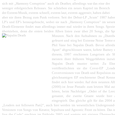
sich mit „Harmony Corruption“ auch als Deather, allerdings war das eine der
weniger erfolgreichen Releases. Sie schrieben ein neues Kapitel im Bereich
der Extrem-Musik, extrem schnell, extrem laut, extrem aggressiv, haben dabei
aber nie ihren Bezug zum Punk verloren. Seit der Debut-LP „Scum“ 1987 hab
LP’s und EP’s herausgebracht, wobei sie nach „Harmony Corruption“ im wesen
Death-Elemente findet man allerdings immer mal wieder in ihren Songs. Speziel
übertrieben, denn die ersten beiden Alben listen zwar über 20 Songs, die Spie
Minuten. Nach den Aufnahmen zu „Diatrib
gefeuert und stieg bei Extreme Noise Terror 
Phil Vane bei Napalm Death. Bevor allerd
Apart“ abgeschlossen waren, kehrte Barney w
diesem, 1997 erschienen Langeisen als S
meisten ihrer früheren Weggefährten inzw
Napalm Death munter weiter. Zu Ehren
veröffentlichten sie die Cover-EP „Leade
Coverversionen von Death und Repulsion zu h
gleichnamigen EP erschienene Dead Kenne
findet sich hier wieder. Auf dem neunten 
(2000) ist Jesse Pintado zum letzten Mal 
hören, beim Nachfolger „Order of the Lee
genannt, die zweite Gitarre wurde hier 
eingespielt. Das gleiche gilt für das 2004
„Leaders not followers Part2“, auch hier werden im wesentlichen Underground
Versionen von Songs von Kreator, Sepultura und Agnostic Front zu hören. Das n
live the Code“ erschien im Frühjahr 2005 und wartete mit einigen Überrasch