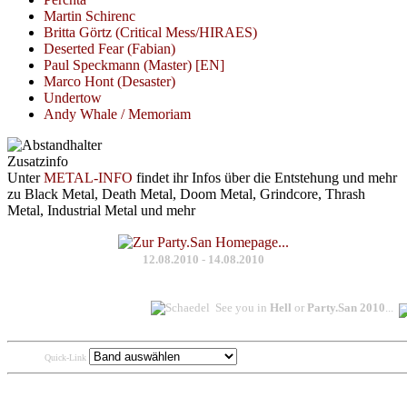
Martin Schirenc
Britta Görtz (Critical Mess/HIRAES)
Deserted Fear (Fabian)
Paul Speckmann (Master) [EN]
Marco Hont (Desaster)
Undertow
Andy Whale / Memoriam
Zusatzinfo
Unter
METAL-INFO
findet ihr Infos über die Entstehung und mehr
zu Black Metal, Death Metal, Doom Metal, Grindcore, Thrash
Metal, Industrial Metal und mehr
12.08.2010 - 14.08.2010
See you in
Hell
or
Party.San 2010
...
Quick-Link
weitere Seiten des S
LIVIDITY