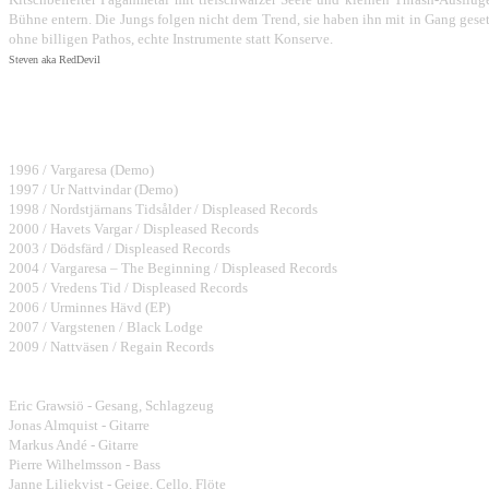
Bühne entern. Die Jungs folgen nicht dem Trend, sie haben ihn mit in Gang geset
ohne billigen Pathos, echte Instrumente statt Konserve.
Steven aka RedDevil
Bisher erschienene Alben:
1996 / Vargaresa (Demo)
1997 / Ur Nattvindar (Demo)
1998 / Nordstjärnans Tidsålder / Displeased Records
2000 / Havets Vargar / Displeased Records
2003 / Dödsfärd / Displeased Records
2004 / Vargaresa – The Beginning / Displeased Records
2005 / Vredens Tid / Displeased Records
2006 / Urminnes Hävd (EP)
2007 / Vargstenen / Black Lodge
2009 / Nattväsen / Regain Records
Bandmembers:
Eric Grawsiö - Gesang, Schlagzeug
Jonas Almquist - Gitarre
Markus Andé - Gitarre
Pierre Wilhelmsson - Bass
Janne Liljekvist - Geige, Cello, Flöte