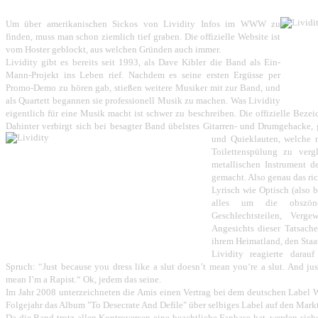
Um über amerikanischen Sickos von Lividity Infos im WWW zu
finden, muss man schon ziemlich tief graben. Die offizielle Website ist
vom Hoster geblockt, aus welchen Gründen auch immer.
Lividity gibt es bereits seit 1993, als Dave Kibler die Band als Ein-
Mann-Projekt ins Leben rief. Nachdem es seine ersten Ergüsse per
Promo-Demo zu hören gab, stießen weitere Musiker mit zur Band, und
als Quartett begannen sie professionell Musik zu machen. Was Lividity
eigentlich für eine Musik macht ist schwer zu beschreiben. Die offizielle Bez
Dahinter verbirgt sich bei besagter Band übelstes Gitarren- und Drumgehacke, 
und Quieklauten, welche 
Toilettenspülung zu verg
metallischen Instrument d
gemacht. Also genau das ric
Lyrisch wie Optisch (also b
alles um die obszöne
Geschlechtsteilen, Verge
Angesichts dieser Tatsache
ihrem Heimatland, den Staat
Lividity reagierte darau
Spruch: “Just because you dress like a slut doesn’t mean you‘re a slut. And jus
mean I’m a Rapist.“ Ok, jedem das seine.
Im Jahr 2008 unterzeichneten die Amis einen Vertrag bei dem deutschen Label
Folgejahr das Album "To Desecrate And Defile" über selbiges Label auf den Markt
Da die Band trotz allen Kontroversen eine beachtliche Fanbase hat, werden sich