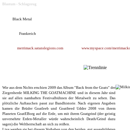
Blastum - Schlagzeug
Style:
Black Metal
Herkunft:
Frankreich
Website:
merrimack.satanslegions.com
www.myspace.com/merrimackof
MILKING THE GOATMACHIN
Wie aus dem Nichts erschien 2009 das Album “Back from the Goats“ der
Ziegenherde MILKING THE GOATMACHINE und in diesem Jahr sind
sie auf allen namhaften Festivalbühnen der Metalwelt zu sehen. Das
plötzliche Auftauchen passt zur Bandhistorie. Nach eigenen Angaben
kamen die Brüder Goatleeb und Goatfreed Udder 2008 von ihrem
Planeten GoatEBorg auf die Erde, um mit ihrem Goatgrind (der geistig
unversehrte Erden-Metaller würde wahrscheinlich Death/Grind dazu
sagen) die Weltherrschaft an sich zu reißen.
Live werden sie bei diesem Vorhaben von den beiden, gut ausgebildeten