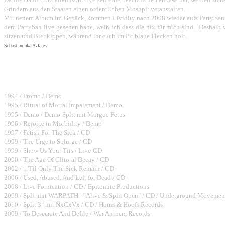
Grindern aus den Staaten einen ordentlichen Moshpit veranstalten.
Mit neuem Album im Gepäck, kommen Lividity nach 2008 wieder aufs Party.San. 
dem PartySan live gesehen habe, weiß ich dass die nix für mich sind. Deshalb 
sitzen und Bier kippen, während ihr euch im Pit blaue Flecken holt.
Sebastian aka Azfares
Bisher erschienene Alben:
1994 / Promo / Demo
1995 / Ritual of Mortal Impalement / Demo
1995 / Demo / Demo-Split mit Morgue Fetus
1996 / Rejoice in Morbidity / Demo
1997 / Fetish For The Sick / CD
1999 / The Urge to Splurge / CD
1999 / Show Us Your Tits / Live-CD
2000 / The Age Of Clitoral Decay / CD
2002 / ...'Til Only The Sick Remain / CD
2006 / Used, Abused, And Left for Dead / CD
2008 / Live Fornication / CD / Epitomite Productions
2009 / Split mit WARPATH - "Alive & Split Open" / CD / Underground Movemen
2010 / Split 3" mit NxCxVx / CD / Horns & Hoofs Records
2009 / To Desecrate And Defile / War Anthem Records