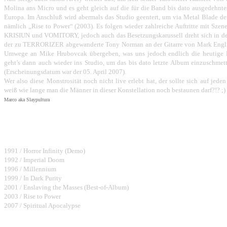
Molina ans Micro und es geht gleich auf die für die Band bis dato ausgedehnt
Europa. Im Anschluß wird abermals das Studio geentert, um via Metal Blade d
nämlich „Rise to Power“ (2003). Es folgen wieder zahlreiche Auftritte mit 
KRISIUN und VOMITORY, jedoch auch das Besetzungskarussell dreht sich in de
der zu TERRORIZER abgewanderte Tony Norman an der Gitarre von Mark English
Umwege an Mike Hrubovcak übergeben, was uns jedoch endlich die heutige K
geht’s dann auch wieder ins Studio, um das bis dato letzte Album einzuschmett
(Erscheinungsdatum war der 05. April 2007).
Wer also diese Monstrosität noch nicht live erlebt hat, der sollte sich auf jeden
weiß wie lange man die Männer in dieser Konstellation noch bestaunen darf?!? ;)
Marco aka Slaypultura
Bisher erschienene Alben:
1991 / Horror Infinity (Demo)
1992 / Imperial Doom
1996 / Millennium
1999 / In Dark Purity
2001 / Enslaving the Masses (Best-of-Album)
2003 / Rise to Power
2007 / Spiritual Apocalypse
Bandmembers: