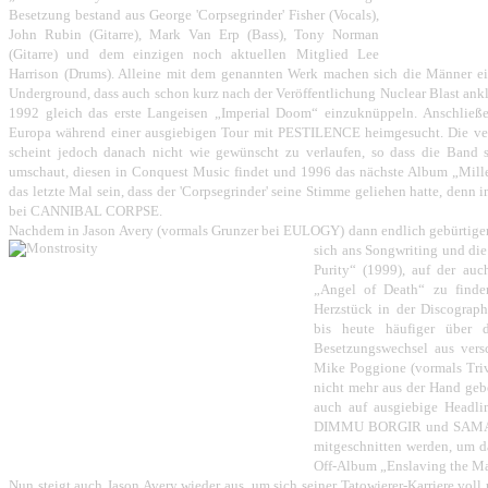
Besetzung bestand aus George 'Corpsegrinder' Fisher (Vocals),
John Rubin (Gitarre), Mark Van Erp (Bass), Tony Norman
(Gitarre) und dem einzigen noch aktuellen Mitglied Lee
Harrison (Drums). Alleine mit dem genannten Werk machen sich die Männer 
Underground, dass auch schon kurz nach der Veröffentlichung Nuclear Blast ankl
1992 gleich das erste Langeisen „Imperial Doom“ einzuknüppeln. Anschließ
Europa während einer ausgiebigen Tour mit PESTILENCE heimgesucht. Die ver
scheint jedoch danach nicht wie gewünscht zu verlaufen, so dass die Band
umschaut, diesen in Conquest Music findet und 1996 das nächste Album „Mille
das letzte Mal sein, dass der 'Corpsegrinder' seine Stimme geliehen hatte, denn
bei CANNIBAL CORPSE.
Nachdem in Jason Avery (vormals Grunzer bei EULOGY) dann endlich gebürtige
sich ans Songwriting und die
Purity“ (1999), auf der a
„Angel of Death“ zu finden
Herzstück in der Discograph
bis heute häufiger über 
Besetzungswechsel aus vers
Mike Poggione (vormals Trivi
nicht mehr aus der Hand gebe
auch auf ausgiebige Headlin
DIMMU BORGIR und SAMAEL
mitgeschnitten werden, um d
Off-Album „Enslaving the Ma
Nun steigt auch Jason Avery wieder aus, um sich seiner Tatowierer-Karriere vol