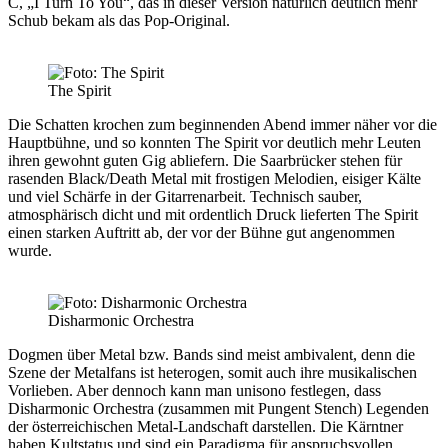
C, „I Turn To You“, das in dieser Version natürlich deutlich mehr
Schub bekam als das Pop-Original.
The Spirit
Die Schatten krochen zum beginnenden Abend immer näher vor die
Hauptbühne, und so konnten
The Spirit
vor deutlich mehr Leuten
ihren gewohnt guten Gig abliefern. Die Saarbrücker stehen für
rasenden Black/Death Metal mit frostigen Melodien, eisiger Kälte
und viel Schärfe in der Gitarrenarbeit. Technisch sauber,
atmosphärisch dicht und mit ordentlich Druck lieferten The Spirit
einen starken Auftritt ab, der vor der Bühne gut angenommen
wurde.
Disharmonic Orchestra
Dogmen über Metal bzw. Bands sind meist ambivalent, denn die
Szene der Metalfans ist heterogen, somit auch ihre musikalischen
Vorlieben. Aber dennoch kann man unisono festlegen, dass
Disharmonic Orchestra
(zusammen mit Pungent Stench) Legenden
der österreichischen Metal-Landschaft darstellen. Die Kärntner
haben Kultstatus und sind ein Paradigma für anspruchsvollen,