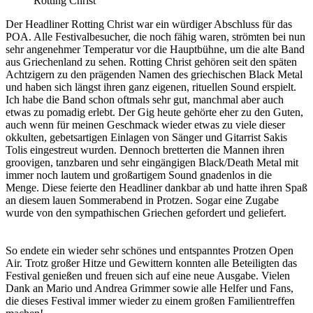
Rotting Christ
Der Headliner
Rotting Christ
war ein würdiger Abschluss für das
POA. Alle Festivalbesucher, die noch fähig waren, strömten bei nun
sehr angenehmer Temperatur vor die Hauptbühne, um die alte Band
aus Griechenland zu sehen. Rotting Christ gehören seit den späten
Achtzigern zu den prägenden Namen des griechischen Black Metal
und haben sich längst ihren ganz eigenen, rituellen Sound erspielt.
Ich habe die Band schon oftmals sehr gut, manchmal aber auch
etwas zu pomadig erlebt. Der Gig heute gehörte eher zu den Guten,
auch wenn für meinen Geschmack wieder etwas zu viele dieser
okkulten, gebetsartigen Einlagen von Sänger und Gitarrist Sakis
Tolis eingestreut wurden. Dennoch bretterten die Mannen ihren
groovigen, tanzbaren und sehr eingängigen Black/Death Metal mit
immer noch lautem und großartigem Sound gnadenlos in die
Menge. Diese feierte den Headliner dankbar ab und hatte ihren Spaß
an diesem lauen Sommerabend in Protzen. Sogar eine Zugabe
wurde von den sympathischen Griechen gefordert und geliefert.
So endete ein wieder sehr schönes und entspanntes Protzen Open
Air. Trotz großer Hitze und Gewittern konnten alle Beteiligten das
Festival genießen und freuen sich auf eine neue Ausgabe. Vielen
Dank an Mario und Andrea Grimmer sowie alle Helfer und Fans,
die dieses Festival immer wieder zu einem großen Familientreffen