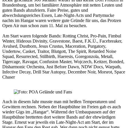
Brandenburg, um bei familiärer Atmosphäre mit netten Leuten und
guten Bands abzufeiern. Faire Preise, gutes und
abwechslungsreiches Essen, Late-Night-Acts und Partymucke
nachts im Hangar waren weitere gute Gründe für uns, das Protzen
Open Air nun schon zum 11. Mal zu besuchen.
Am Start waren folgende Bands: Rotting Christ, Pro-Pain, Fimbul
Winter, Hideous Divinity, Gravestone, Baest, F.K.Ü., Facebreaker,
Avulsed, Dustborn, Jesus Crustus, Maceration, Purgatory,
Undertow, Casket, Traitor, Blutgott, The Spirit, Retarded Noise
Squad, Resurrected, Stillbirth, Haeresis, Goregonzola, Metall,
Tigercage, Ravagar, Confusion Master, Wojczech, Keitzer, Bonded,
Disharmonic Orchestra, Just Before Dawn, NDW Docs, Warpath,
Infective Decay, Drill Star Autopsy, Decembre Noir, Morsrot, Space
Chaser
Auch in diesem Jahr musste man mit heißen Temperaturen und
Gewittern rechnen. Neben der Hauptbühne im Freien gab es auch
wieder Gigs im „Hangar“. Während der Umbaupausen auf der
Hauptbühne bretterten dort weitere Bands auf der ehrwürdigen
Stage. Erneut war jeweils ein Late-Night-Act am Start, der im
Hangar den Fans den Rest gab. Wer dann noch nicht genug hatte,