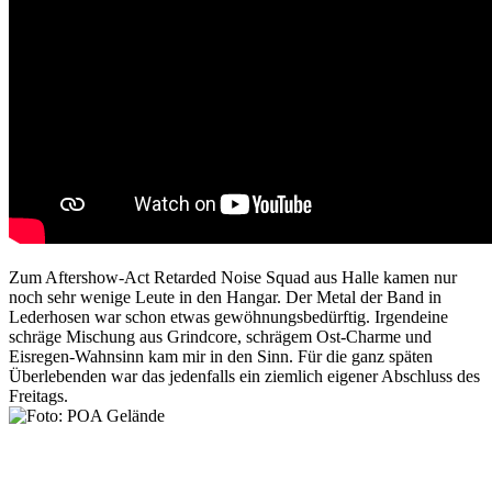
Zum Aftershow-Act
Retarded Noise Squad
aus Halle kamen nur
noch sehr wenige Leute in den Hangar. Der Metal der Band in
Lederhosen war schon etwas gewöhnungsbedürftig. Irgendeine
schräge Mischung aus Grindcore, schrägem Ost-Charme und
Eisregen-Wahnsinn kam mir in den Sinn. Für die ganz späten
Überlebenden war das jedenfalls ein ziemlich eigener Abschluss des
Freitags.