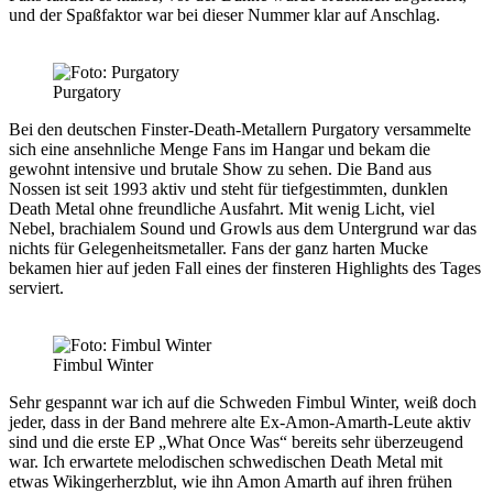
und der Spaßfaktor war bei dieser Nummer klar auf Anschlag.
Purgatory
Bei den deutschen Finster-Death-Metallern
Purgatory
versammelte
sich eine ansehnliche Menge Fans im Hangar und bekam die
gewohnt intensive und brutale Show zu sehen. Die Band aus
Nossen ist seit 1993 aktiv und steht für tiefgestimmten, dunklen
Death Metal ohne freundliche Ausfahrt. Mit wenig Licht, viel
Nebel, brachialem Sound und Growls aus dem Untergrund war das
nichts für Gelegenheitsmetaller. Fans der ganz harten Mucke
bekamen hier auf jeden Fall eines der finsteren Highlights des Tages
serviert.
Fimbul Winter
Sehr gespannt war ich auf die Schweden
Fimbul Winter
, weiß doch
jeder, dass in der Band mehrere alte Ex-Amon-Amarth-Leute aktiv
sind und die erste EP „What Once Was“ bereits sehr überzeugend
war. Ich erwartete melodischen schwedischen Death Metal mit
etwas Wikingerherzblut, wie ihn Amon Amarth auf ihren frühen