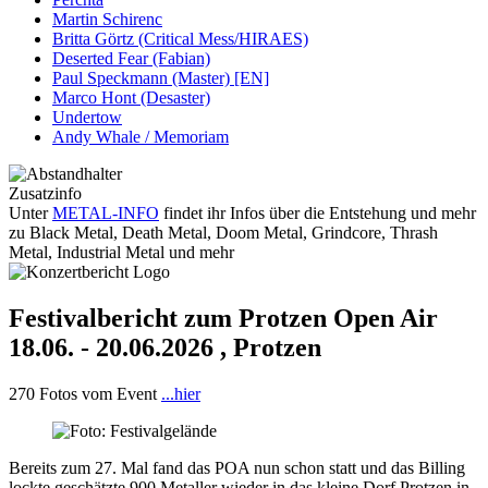
Martin Schirenc
Britta Görtz (Critical Mess/HIRAES)
Deserted Fear (Fabian)
Paul Speckmann (Master) [EN]
Marco Hont (Desaster)
Undertow
Andy Whale / Memoriam
Zusatzinfo
Unter
METAL-INFO
findet ihr Infos über die Entstehung und mehr
zu Black Metal, Death Metal, Doom Metal, Grindcore, Thrash
Metal, Industrial Metal und mehr
Festivalbericht zum Protzen Open Air
18.06.
-
20.06.2026
, Protzen
270 Fotos vom Event
...hier
Bereits zum 27. Mal fand das POA nun schon statt und das Billing
lockte geschätzte 900 Metaller wieder in das kleine Dorf Protzen in