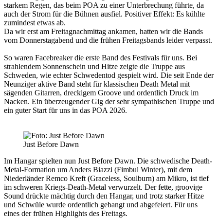
starkem Regen, das beim POA zu einer Unterbrechung führte, da
auch der Strom für die Bühnen ausfiel. Positiver Effekt: Es kühlte
zumindest etwas ab.
Da wir erst am Freitagnachmittag ankamen, hatten wir die Bands
vom Donnerstagabend und die frühen Freitagsbands leider verpasst.
So waren
Facebreaker
die erste Band des Festivals für uns. Bei
strahlendem Sonnenschein und Hitze zeigte die Truppe aus
Schweden, wie echter Schwedentod gespielt wird. Die seit Ende der
Neunziger aktive Band steht für klassischen Death Metal mit
sägenden Gitarren, dreckigem Groove und ordentlich Druck im
Nacken. Ein überzeugender Gig der sehr sympathischen Truppe und
ein guter Start für uns in das POA 2026.
Just Before Dawn
Im Hangar spielten nun
Just Before Dawn
. Die schwedische Death-
Metal-Formation um Anders Biazzi (Fimbul Winter), mit dem
Niederländer Remco Kreft (Graceless, Soulburn) am Mikro, ist tief
im schweren Kriegs-Death-Metal verwurzelt. Der fette, groovige
Sound drückte mächtig durch den Hangar, und trotz starker Hitze
und Schwüle wurde ordentlich gebangt und abgefeiert. Für uns
eines der frühen Highlights des Freitags.