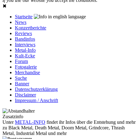
If you use our website you accept the conditions.
✖
Startseite
News
Konzertberichte
Reviews
Bandinfos
Interviews
Metal-Info
Kult-Ecke
Forum
Fotogalerie
Merchandise
Suche
Banner
Datenschutzerklärung
Disclaimer
Impressum / Anschrift
Zusatzinfo
Unter
METAL-INFO
findet ihr Infos über die Entstehung und mehr
zu Black Metal, Death Metal, Doom Metal, Grindcore, Thrash
Metal, Industrial Metal und mehr