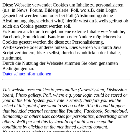
Diese Webseite verwendet Cookies um Inhalte zu personalisieren
(u.a. in News, Forum, Bildergalerie, Poll, wo z.B. dein Login
gespeichert werden kann oder bei Poll (Abstimmung) deine
Abstimmung abgespeichert wird) hierfür wirst du jeweils gefragt ob
solch ein Cookie gesetzt werden soll.
Es können auch durch eingebundene externe Inhalte wie Youtube,
Facebook, Soundcloud, Bandcamp oder Andere möglicherweise
Cookies gesetzt werden die diese zur Personalisierung,
Werbezwecke oder anderes nutzen. Dies werden wir durch Java-
Script verhindern, bis zu selbst, durch das anklicken der Inhalte,
zustimmst.
Durch die Nutzung der Webseite stimmen Sie oben genannten
Bedingungen zu.
Datenschutzinformationen
This website uses cookies to personalize (News-System, Diskussion
board, Photo gallery, Poll, where e.g. your login could be stored or
your at the Poll-System your vote is stored) therefore you will be
asked at this point if we want to set a cookie. Also it could happen
that included external content like Youtube, Facebook, Soundcloud,
Bandcamp or others uses cookies for personalize, advertising other
others. We'll pervent this by Java-Script until you accept the
conditions by clicking on the mentioned external content.