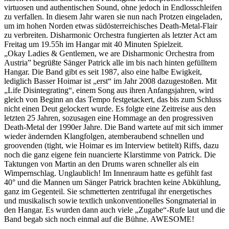
virtuosen und authentischen Sound, ohne jedoch in Endlosschleifen
zu verfallen. In diesem Jahr waren sie nun nach Protzen eingeladen,
um im hohen Norden etwas südösterreichisches Death-Metal-Flair
zu verbreiten. Disharmonic Orchestra fungierten als letzter Act am
Freitag um 19.55h im Hangar mit 40 Minuten Spielzeit.
„Okay Ladies & Gentlemen, we are Disharmonic Orchestra from
Austria” begrüßte Sänger Patrick alle im bis nach hinten gefülltem
Hangar. Die Band gibt es seit 1987, also eine halbe Ewigkeit,
lediglich Basser Hoimar ist „erst“ im Jahr 2008 dazugestoßen. Mit
„Life Disintegrating“, einem Song aus ihren Anfangsjahren, wird
gleich von Beginn an das Tempo festgetackert, das bis zum Schluss
nicht einen Deut gelockert wurde. Es folgte eine Zeitreise aus den
letzten 25 Jahren, sozusagen eine Hommage an den progressiven
Death-Metal der 1990er Jahre. Die Band wartete auf mit sich immer
wieder ändernden Klangfolgen, atemberaubend schnellen und
groovenden (tight, wie Hoimar es im Interview betitelt) Riffs, dazu
noch die ganz eigene fein nuancierte Klarstimme von Patrick. Die
Taktungen von Martin an den Drums waren schneller als ein
Wimpernschlag. Unglaublich! Im Innenraum hatte es gefühlt fast
40° und die Mannen um Sänger Patrick brachten keine Abkühlung,
ganz im Gegenteil. Sie schmetterten zentrifugal ihr energetisches
und musikalisch sowie textlich unkonventionelles Songmaterial in
den Hangar. Es wurden dann auch viele „Zugabe“-Rufe laut und die
Band begab sich noch einmal auf die Bühne. AWESOME!