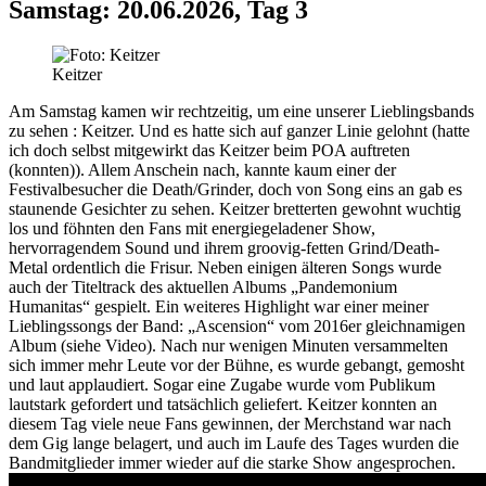
Samstag: 20.06.2026, Tag 3
Keitzer
Am Samstag kamen wir rechtzeitig, um eine unserer Lieblingsbands
zu sehen :
Keitzer
. Und es hatte sich auf ganzer Linie gelohnt (hatte
ich doch selbst mitgewirkt das Keitzer beim POA auftreten
(konnten)). Allem Anschein nach, kannte kaum einer der
Festivalbesucher die Death/Grinder, doch von Song eins an gab es
staunende Gesichter zu sehen. Keitzer bretterten gewohnt wuchtig
los und föhnten den Fans mit energiegeladener Show,
hervorragendem Sound und ihrem groovig-fetten Grind/Death-
Metal ordentlich die Frisur. Neben einigen älteren Songs wurde
auch der Titeltrack des aktuellen Albums „Pandemonium
Humanitas“ gespielt. Ein weiteres Highlight war einer meiner
Lieblingssongs der Band: „Ascension“ vom 2016er gleichnamigen
Album (siehe Video). Nach nur wenigen Minuten versammelten
sich immer mehr Leute vor der Bühne, es wurde gebangt, gemosht
und laut applaudiert. Sogar eine Zugabe wurde vom Publikum
lautstark gefordert und tatsächlich geliefert. Keitzer konnten an
diesem Tag viele neue Fans gewinnen, der Merchstand war nach
dem Gig lange belagert, und auch im Laufe des Tages wurden die
Bandmitglieder immer wieder auf die starke Show angesprochen.