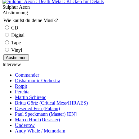
Sulphur Aeon
Abstimmung
Wie kaufst du deine Musik?
CD
Digital
Tape
Vinyl
Interview
Commander
Disharmonic Orchestra
Rotpit
Perchta
Martin Schirenc
Britta Görtz (Critical Mess/HIRAES)
Deserted Fear (Fabian)
Paul Speckmann (Master) [EN]
Marco Hont (Desaster)
Undertow
Andy Whale / Memoriam