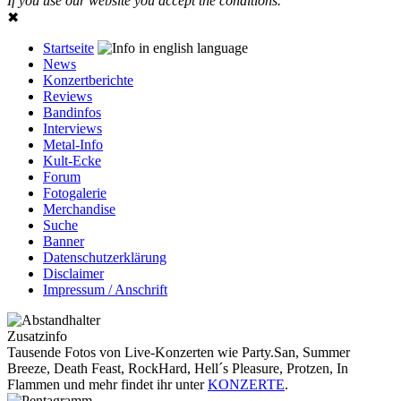
If you use our website you accept the conditions.
✖
Startseite
News
Konzertberichte
Reviews
Bandinfos
Interviews
Metal-Info
Kult-Ecke
Forum
Fotogalerie
Merchandise
Suche
Banner
Datenschutzerklärung
Disclaimer
Impressum / Anschrift
Zusatzinfo
Tausende Fotos von Live-Konzerten wie Party.San, Summer
Breeze, Death Feast, RockHard, Hell´s Pleasure, Protzen, In
Flammen und mehr findet ihr unter
KONZERTE
.