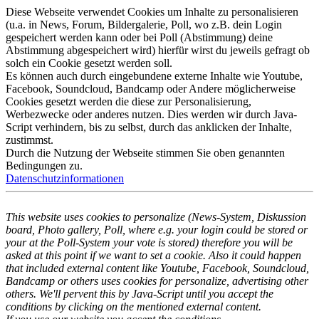
Diese Webseite verwendet Cookies um Inhalte zu personalisieren
(u.a. in News, Forum, Bildergalerie, Poll, wo z.B. dein Login
gespeichert werden kann oder bei Poll (Abstimmung) deine
Abstimmung abgespeichert wird) hierfür wirst du jeweils gefragt ob
solch ein Cookie gesetzt werden soll.
Es können auch durch eingebundene externe Inhalte wie Youtube,
Facebook, Soundcloud, Bandcamp oder Andere möglicherweise
Cookies gesetzt werden die diese zur Personalisierung,
Werbezwecke oder anderes nutzen. Dies werden wir durch Java-
Script verhindern, bis zu selbst, durch das anklicken der Inhalte,
zustimmst.
Durch die Nutzung der Webseite stimmen Sie oben genannten
Bedingungen zu.
Datenschutzinformationen
This website uses cookies to personalize (News-System, Diskussion
board, Photo gallery, Poll, where e.g. your login could be stored or
your at the Poll-System your vote is stored) therefore you will be
asked at this point if we want to set a cookie. Also it could happen
that included external content like Youtube, Facebook, Soundcloud,
Bandcamp or others uses cookies for personalize, advertising other
others. We'll pervent this by Java-Script until you accept the
conditions by clicking on the mentioned external content.