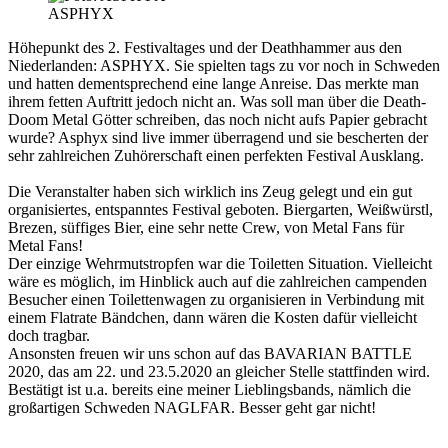
ASPHYX
Höhepunkt des 2. Festivaltages und der Deathhammer aus den
Niederlanden:
ASPHYX
. Sie spielten tags zu vor noch in Schweden
und hatten dementsprechend eine lange Anreise. Das merkte man
ihrem fetten Auftritt jedoch nicht an. Was soll man über die Death-
Doom Metal Götter schreiben, das noch nicht aufs Papier gebracht
wurde? Asphyx sind live immer überragend und sie bescherten der
sehr zahlreichen Zuhörerschaft einen perfekten Festival Ausklang.
Die Veranstalter haben sich wirklich ins Zeug gelegt und ein gut
organisiertes, entspanntes Festival geboten. Biergarten, Weißwürstl,
Brezen, süffiges Bier, eine sehr nette Crew, von Metal Fans für
Metal Fans!
Der einzige Wehrmutstropfen war die Toiletten Situation. Vielleicht
wäre es möglich, im Hinblick auch auf die zahlreichen campenden
Besucher einen Toilettenwagen zu organisieren in Verbindung mit
einem Flatrate Bändchen, dann wären die Kosten dafür vielleicht
doch tragbar.
Ansonsten freuen wir uns schon auf das BAVARIAN BATTLE
2020, das am 22. und 23.5.2020 an gleicher Stelle stattfinden wird.
Bestätigt ist u.a. bereits eine meiner Lieblingsbands, nämlich die
großartigen Schweden NAGLFAR. Besser geht gar nicht!