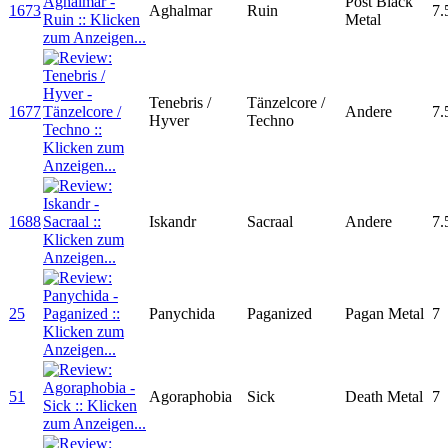
Post Black
1673
Aghalmar
Ruin
7.
Metal
Tenebris /
Tänzelcore /
1677
Andere
7.
Hyver
Techno
1688
Iskandr
Sacraal
Andere
7.
25
Panychida
Paganized
Pagan Metal
7
51
Agoraphobia
Sick
Death Metal
7