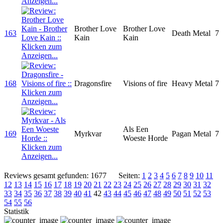
Brother Love
Brother Love
163
Death Metal
7
Kain
Kain
168
Dragonsfire
Visions of fire
Heavy Metal
7
Als Een
169
Myrkvar
Pagan Metal
7
Woeste Horde
Reviews gesamt gefunden: 1677
Seiten:
1
2
3
4
5
6
7
8
9
10
11
12
13
14
15
16
17
18
19
20
21
22
23
24
25
26
27
28
29
30
31
32
33
34
35
36
37
38
39
40
41
42
43
44
45
46
47
48
49
50
51
52
53
54
55
56
Statistik