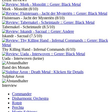
Mork - Monolitt
(8/10)
Fluisteraars - Jacht der Mysteriën
(8/10)
Tabernakel - Scheintaufe
(8.5/10)
Iskandr - Sacraal
(7.5/10)
Thy Killing Hand - Infernal Commands
(6/10)
Uada - Interwoven
(keine)
Band des Monats
Sulphur Aeon
Interview
Commander
Disharmonic Orchestra
Rotpit
Perchta
Martin Schirenc