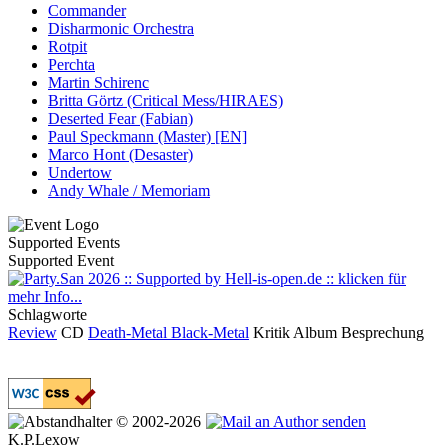
Commander
Disharmonic Orchestra
Rotpit
Perchta
Martin Schirenc
Britta Görtz (Critical Mess/HIRAES)
Deserted Fear (Fabian)
Paul Speckmann (Master) [EN]
Marco Hont (Desaster)
Undertow
Andy Whale / Memoriam
Supported Events
Supported Event
Schlagworte
Review
CD
Death-Metal
Black-Metal
Kritik
Album
Besprechung
© 2002-2026
K.P.Lexow