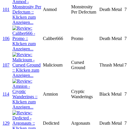
Monstrosity
101
Anmod
Death Metal
7
Per Defectum
106
Caliber666
Promo
Death Metal
7
Cursed
107
Malicioum
Thrash Metal
7
Ground
Cryptic
114
Amnion
Black Metal
7
Wanderings
129
Dedicted
Argonauts
Death Metal
7