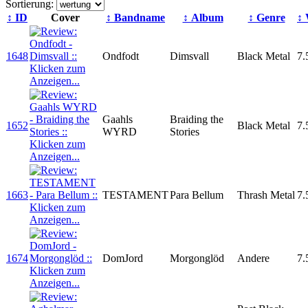
Sortierung:
↕ ID
Cover
↕ Bandname
↕ Album
↕ Genre
↕
1648
Ondfodt
Dimsvall
Black Metal
7.
Gaahls
Braiding the
1652
Black Metal
7.
WYRD
Stories
1663
TESTAMENT
Para Bellum
Thrash Metal
7.
1674
DomJord
Morgonglöd
Andere
7.