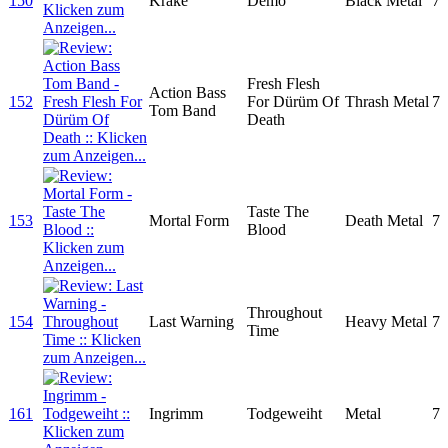
150
Krake
Demo
Black Metal
7
Fresh Flesh
Action Bass
152
For Dürüm Of
Thrash Metal
7
Tom Band
Death
Taste The
153
Mortal Form
Death Metal
7
Blood
Throughout
154
Last Warning
Heavy Metal
7
Time
161
Ingrimm
Todgeweiht
Metal
7