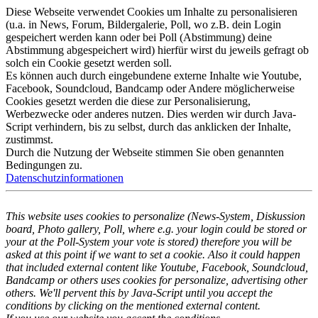
Diese Webseite verwendet Cookies um Inhalte zu personalisieren
(u.a. in News, Forum, Bildergalerie, Poll, wo z.B. dein Login
gespeichert werden kann oder bei Poll (Abstimmung) deine
Abstimmung abgespeichert wird) hierfür wirst du jeweils gefragt ob
solch ein Cookie gesetzt werden soll.
Es können auch durch eingebundene externe Inhalte wie Youtube,
Facebook, Soundcloud, Bandcamp oder Andere möglicherweise
Cookies gesetzt werden die diese zur Personalisierung,
Werbezwecke oder anderes nutzen. Dies werden wir durch Java-
Script verhindern, bis zu selbst, durch das anklicken der Inhalte,
zustimmst.
Durch die Nutzung der Webseite stimmen Sie oben genannten
Bedingungen zu.
Datenschutzinformationen
This website uses cookies to personalize (News-System, Diskussion
board, Photo gallery, Poll, where e.g. your login could be stored or
your at the Poll-System your vote is stored) therefore you will be
asked at this point if we want to set a cookie. Also it could happen
that included external content like Youtube, Facebook, Soundcloud,
Bandcamp or others uses cookies for personalize, advertising other
others. We'll pervent this by Java-Script until you accept the
conditions by clicking on the mentioned external content.