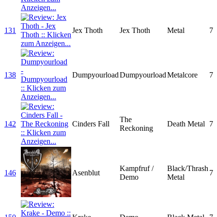
131
Jex Thoth
Jex Thoth
Metal
7
138
Dumpyourload
Dumpyourload
Metalcore
7
The
142
Cinders Fall
Death Metal
7
Reckoning
Kampfruf /
Black/Thrash
146
Asenblut
7
Demo
Metal