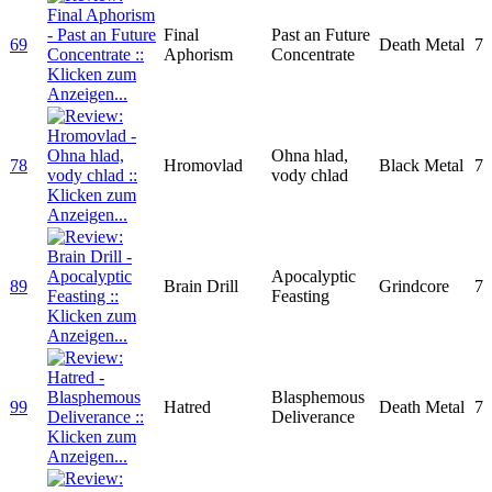
Final
Past an Future
69
Death Metal
7
Aphorism
Concentrate
Ohna hlad,
78
Hromovlad
Black Metal
7
vody chlad
Apocalyptic
89
Brain Drill
Grindcore
7
Feasting
Blasphemous
99
Hatred
Death Metal
7
Deliverance