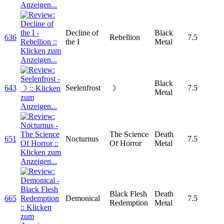
Decline of
Black
636
Rebellion
7.5
the I
Metal
Black
643
Seelenfrost
7.5
☽
Metal
The Science
Death
651
Nocturnus
7.5
Of Horror
Metal
Black Flesh
Death
665
Demonical
7.5
Redemption
Metal