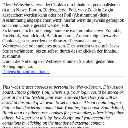
Diese Webseite verwendet Cookies um Inhalte zu personalisieren
(u.a. in News, Forum, Bildergalerie, Poll, wo z.B. dein Login
gespeichert werden kann oder bei Poll (Abstimmung) deine
Abstimmung abgespeichert wird) hierfür wirst du jeweils gefragt ob
solch ein Cookie gesetzt werden soll.
Es können auch durch eingebundene externe Inhalte wie Youtube,
Facebook, Soundcloud, Bandcamp oder Andere möglicherweise
Cookies gesetzt werden die diese zur Personalisierung,
Werbezwecke oder anderes nutzen. Dies werden wir durch Java-
Script verhindern, bis zu selbst, durch das anklicken der Inhalte,
zustimmst.
Durch die Nutzung der Webseite stimmen Sie oben genannten
Bedingungen zu.
Datenschutzinformationen
This website uses cookies to personalize (News-System, Diskussion
board, Photo gallery, Poll, where e.g. your login could be stored or
your at the Poll-System your vote is stored) therefore you will be
asked at this point if we want to set a cookie. Also it could happen
that included external content like Youtube, Facebook, Soundcloud,
Bandcamp or others uses cookies for personalize, advertising other
others. We'll pervent this by Java-Script until you accept the
conditions by clicking on the mentioned external content.