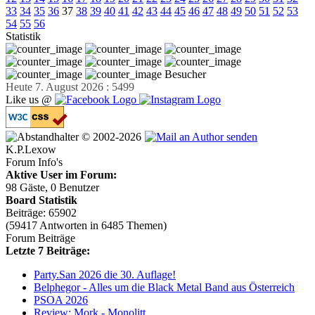
33
34
35
36
37
38
39
40
41
42
43
44
45
46
47
48
49
50
51
52
53
54
55
56
Statistik
Besucher
Heute 7. August 2026 : 5499
Like us @
© 2002-2026
K.P.Lexow
Forum Info's
Aktive User im Forum:
98 Gäste, 0 Benutzer
Board Statistik
Beiträge: 65902
(59417 Antworten in 6485 Themen)
Forum Beiträge
Letzte 7 Beiträge:
Party.San 2026 die 30. Auflage!
Belphegor - Alles um die Black Metal Band aus Österreich
PSOA 2026
Review: Mork - Monolitt