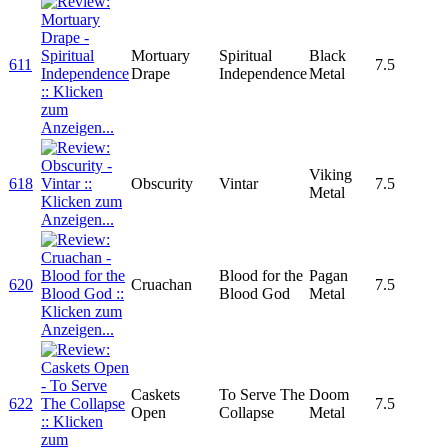
Mortuary
Spiritual
Black
611
7.5
Drape
Independence
Metal
Viking
618
Obscurity
Vintar
7.5
Metal
Blood for the
Pagan
620
Cruachan
7.5
Blood God
Metal
Caskets
To Serve The
Doom
622
7.5
Open
Collapse
Metal