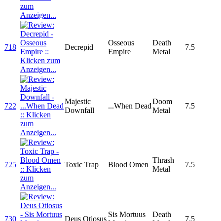
Osseous
Death
718
Decrepid
7.5
Empire
Metal
Majestic
Doom
722
...When Dead
7.5
Downfall
Metal
Thrash
725
Toxic Trap
Blood Omen
7.5
Metal
Sis Mortuus
Death
730
Deus Otiosus
7.5