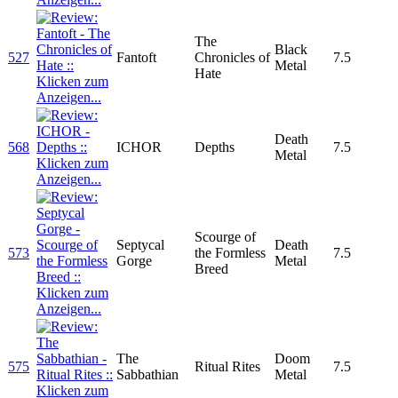
The
Black
527
Fantoft
Chronicles of
7.5
Metal
Hate
Death
568
ICHOR
Depths
7.5
Metal
Scourge of
Septycal
Death
573
the Formless
7.5
Gorge
Metal
Breed
The
Doom
575
Ritual Rites
7.5
Sabbathian
Metal