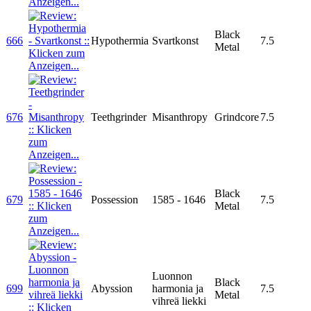
Black
666
Hypothermia
Svartkonst
7.5
Metal
676
Teethgrinder
Misanthropy
Grindcore
7.5
Black
679
Possession
1585 - 1646
7.5
Metal
Luonnon
Black
699
Abyssion
harmonia ja
7.5
Metal
vihreä liekki