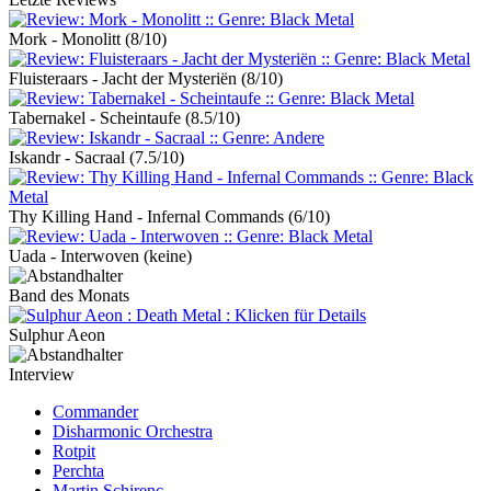
Mork - Monolitt
(8/10)
Fluisteraars - Jacht der Mysteriën
(8/10)
Tabernakel - Scheintaufe
(8.5/10)
Iskandr - Sacraal
(7.5/10)
Thy Killing Hand - Infernal Commands
(6/10)
Uada - Interwoven
(keine)
Band des Monats
Sulphur Aeon
Interview
Commander
Disharmonic Orchestra
Rotpit
Perchta
Martin Schirenc