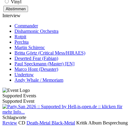
Vinyl
Interview
Commander
Disharmonic Orchestra
Rotpit
Perchta
Martin Schirenc
Britta Görtz (Critical Mess/HIRAES)
Deserted Fear (Fabian)
Paul Speckmann (Master) [EN]
Marco Hont (Desaster)
Undertow
Andy Whale / Memoriam
Supported Events
Supported Event
Schlagworte
Review
CD
Death-Metal
Black-Metal
Kritik
Album
Besprechung