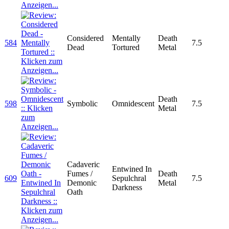
Considered
Mentally
Death
584
7.5
Dead
Tortured
Metal
Death
598
Symbolic
Omnidescent
7.5
Metal
Cadaveric
Entwined In
Fumes /
Death
609
Sepulchral
7.5
Demonic
Metal
Darkness
Oath