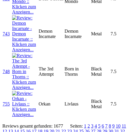
Mondo
Metal
Demon
Demon
743
Metal
7.5
Incarnate
Incarnate
The 3rd
Born in
Black
748
7.5
Attempt
Thorns
Metal
Black
755
Orkan
Livlaus
7.5
Metal
Reviews gesamt gefunden: 1677
Seiten:
1
2
3
4
5
6
7
8
9
10
11
12
13
14
15
16
17
18
19
20
21
22
23
24
25
26
27
28
29
30
31
32