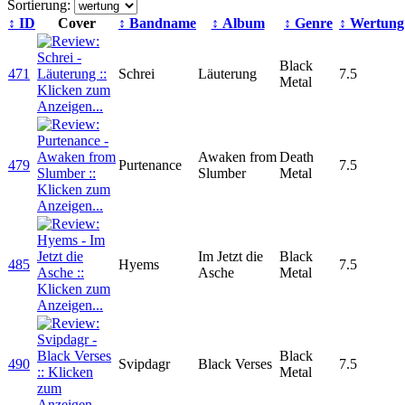
Sortierung:
↕ ID
Cover
↕ Bandname
↕ Album
↕ Genre
↕
Wertung
Black
471
Schrei
Läuterung
7.5
Metal
Awaken from
Death
479
Purtenance
7.5
Slumber
Metal
Im Jetzt die
Black
485
Hyems
7.5
Asche
Metal
Black
490
Svipdagr
Black Verses
7.5
Metal