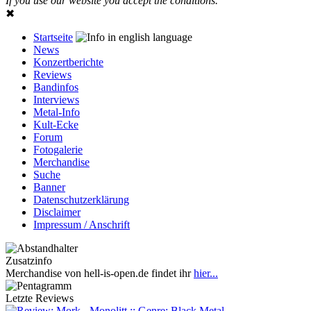
If you use our website you accept the conditions.
✖
Startseite
News
Konzertberichte
Reviews
Bandinfos
Interviews
Metal-Info
Kult-Ecke
Forum
Fotogalerie
Merchandise
Suche
Banner
Datenschutzerklärung
Disclaimer
Impressum / Anschrift
Zusatzinfo
Merchandise von hell-is-open.de findet ihr
hier...
Letzte Reviews