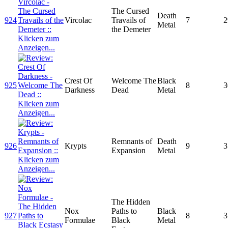
The Cursed
Death
924
Vircolac
Travails of
7
2
Metal
the Demeter
Crest Of
Welcome The
Black
925
8
3
Darkness
Dead
Metal
Remnants of
Death
926
Krypts
9
3
Expansion
Metal
The Hidden
Nox
Paths to
Black
927
8
3
Formulae
Black
Metal