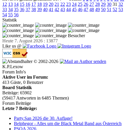
12
13
14
15
16
17
18
19
20
21
22
23
24
25
26
27
28
29
30
31
32
33
34
35
36
37
38
39
40
41
42
43
44
45
46
47
48
49
50
51
52
53
54
55
56
Statistik
Besucher
Heute 7. August 2026 : 13877
Like us @
© 2002-2026
K.P.Lexow
Forum Info's
Aktive User im Forum:
413 Gäste, 0 Benutzer
Board Statistik
Beiträge: 65902
(59417 Antworten in 6485 Themen)
Forum Beiträge
Letzte 7 Beiträge:
Party.San 2026 die 30. Auflage!
Belphegor - Alles um die Black Metal Band aus Österreich
PSOA 2026