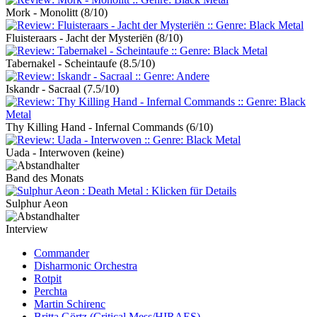
Mork - Monolitt
(8/10)
Fluisteraars - Jacht der Mysteriën
(8/10)
Tabernakel - Scheintaufe
(8.5/10)
Iskandr - Sacraal
(7.5/10)
Thy Killing Hand - Infernal Commands
(6/10)
Uada - Interwoven
(keine)
Band des Monats
Sulphur Aeon
Interview
Commander
Disharmonic Orchestra
Rotpit
Perchta
Martin Schirenc
Britta Görtz (Critical Mess/HIRAES)