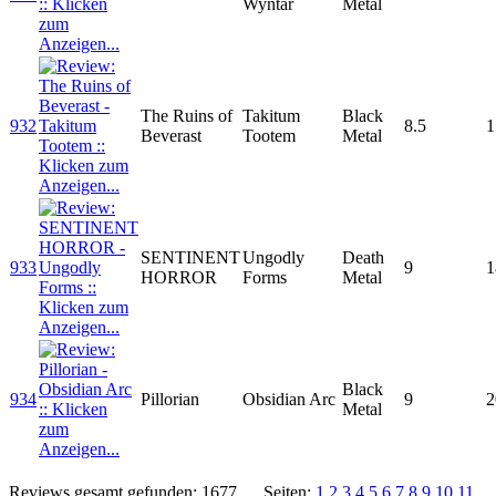
Wyntar
Metal
The Ruins of
Takitum
Black
932
8.5
1
Beverast
Tootem
Metal
SENTINENT
Ungodly
Death
933
9
1
HORROR
Forms
Metal
Black
934
Pillorian
Obsidian Arc
9
2
Metal
Reviews gesamt gefunden: 1677
Seiten:
1
2
3
4
5
6
7
8
9
10
11