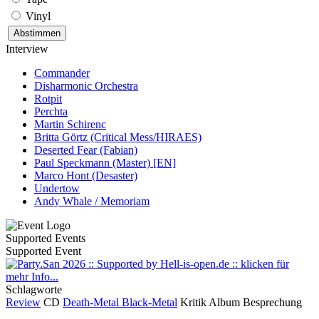
Vinyl
Interview
Commander
Disharmonic Orchestra
Rotpit
Perchta
Martin Schirenc
Britta Görtz (Critical Mess/HIRAES)
Deserted Fear (Fabian)
Paul Speckmann (Master) [EN]
Marco Hont (Desaster)
Undertow
Andy Whale / Memoriam
Supported Events
Supported Event
Schlagworte
Review
CD
Death-Metal
Black-Metal
Kritik
Album
Besprechung