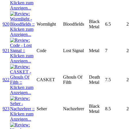
Black
920
Wormlight
Bloodfields
6.5
2
Metal
921
Code
Lost Signal
Metal
7
2
Ghouls Of
Death
922
CASKET
7.5
2
Filth
Metal
Black
923
Seher
Nachzehrer
8.5
2
Metal