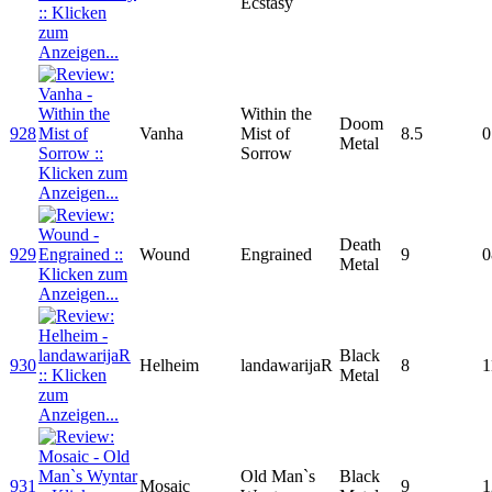
Ecstasy
Within the
Doom
928
Vanha
Mist of
8.5
0
Metal
Sorrow
Death
929
Wound
Engrained
9
0
Metal
Black
930
Helheim
landawarijaR
8
1
Metal
Old Man`s
Black
931
Mosaic
9
1