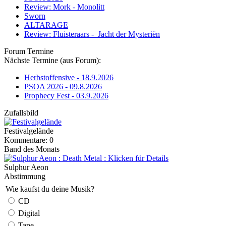
Review: Mork - Monolitt
Sworn
ALTARAGE
Review: Fluisteraars - Jacht der Mysteriën
Forum Termine
Nächste Termine (aus Forum):
Herbstoffensive - 18.9.2026
PSOA 2026 - 09.8.2026
Prophecy Fest - 03.9.2026
Zufallsbild
Festivalgelände
Kommentare: 0
Band des Monats
Sulphur Aeon
Abstimmung
Wie kaufst du deine Musik?
CD
Digital
Tape