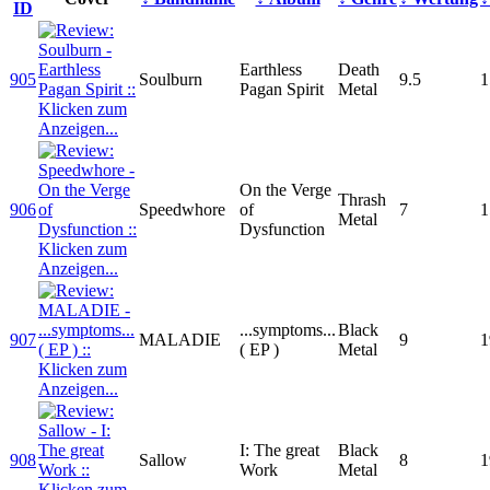
ID
Earthless
Death
905
Soulburn
9.5
1
Pagan Spirit
Metal
On the Verge
Thrash
906
Speedwhore
of
7
1
Metal
Dysfunction
...symptoms...
Black
907
MALADIE
9
1
( EP )
Metal
I: The great
Black
908
Sallow
8
1
Work
Metal