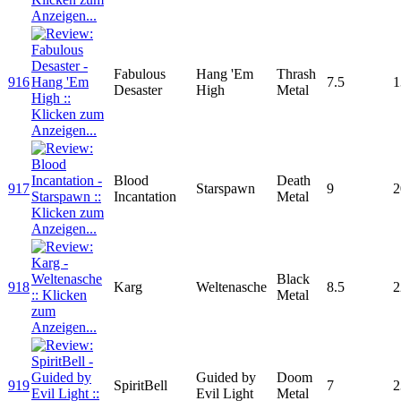
Fabulous
Hang 'Em
Thrash
916
7.5
1
Desaster
High
Metal
Blood
Death
917
Starspawn
9
2
Incantation
Metal
Black
918
Karg
Weltenasche
8.5
2
Metal
Guided by
Doom
919
SpiritBell
7
2
Evil Light
Metal