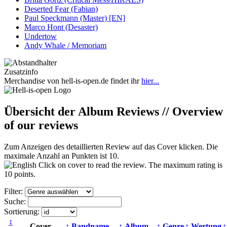
Deserted Fear (Fabian)
Paul Speckmann (Master) [EN]
Marco Hont (Desaster)
Undertow
Andy Whale / Memoriam
Zusatzinfo
Merchandise von hell-is-open.de findet ihr
hier...
Übersicht der Album Reviews // Overview
of our reviews
Zum Anzeigen des detaillierten Review auf das Cover klicken. Die
maximale Anzahl an Punkten ist 10.
Click on cover to read the review. The maximum rating is
10 points.
Filter:
Suche:
Sortierung:
↕
Cover
↕ Bandname
↕ Album
↕ Genre
↕ Wertung
↕