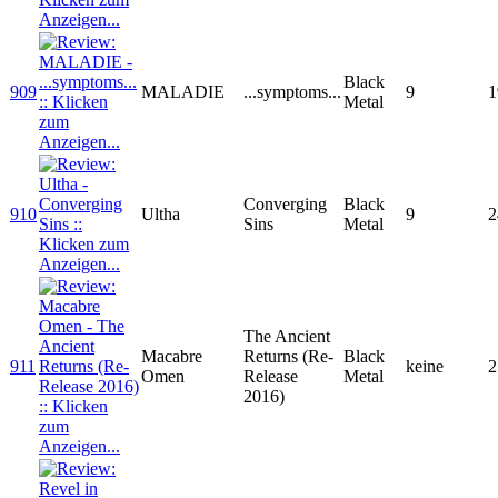
Black
909
MALADIE
...symptoms...
9
1
Metal
Converging
Black
910
Ultha
9
2
Sins
Metal
The Ancient
Macabre
Returns (Re-
Black
911
keine
2
Omen
Release
Metal
2016)