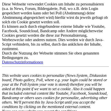
Diese Webseite verwendet Cookies um Inhalte zu personalisieren
(u.a. in News, Forum, Bildergalerie, Poll, wo z.B. dein Login
gespeichert werden kann oder bei Poll (Abstimmung) deine
Abstimmung abgespeichert wird) hierfür wirst du jeweils gefragt ob
solch ein Cookie gesetzt werden soll.
Es können auch durch eingebundene externe Inhalte wie Youtube,
Facebook, Soundcloud, Bandcamp oder Andere möglicherweise
Cookies gesetzt werden die diese zur Personalisierung,
Werbezwecke oder anderes nutzen. Dies werden wir durch Java-
Script verhindern, bis zu selbst, durch das anklicken der Inhalte,
zustimmst.
Durch die Nutzung der Webseite stimmen Sie oben genannten
Bedingungen zu.
Datenschutzinformationen
This website uses cookies to personalize (News-System, Diskussion
board, Photo gallery, Poll, where e.g. your login could be stored or
your at the Poll-System your vote is stored) therefore you will be
asked at this point if we want to set a cookie. Also it could happen
that included external content like Youtube, Facebook, Soundcloud,
Bandcamp or others uses cookies for personalize, advertising other
others. We'll pervent this by Java-Script until you accept the
conditions by clicking on the mentioned external content.