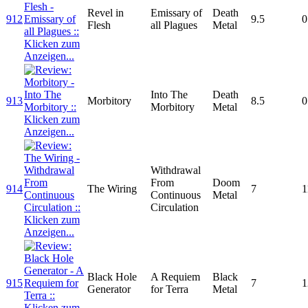
Revel in
Emissary of
Death
912
9.5
0
Flesh
all Plagues
Metal
Into The
Death
913
Morbitory
8.5
0
Morbitory
Metal
Withdrawal
From
Doom
914
The Wiring
7
1
Continuous
Metal
Circulation
Black Hole
A Requiem
Black
915
7
1
Generator
for Terra
Metal