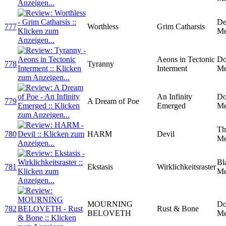
De
777
Worthless
Grim Catharsis
Me
Aeons in Tectonic
D
778
Tyranny
Interment
Me
An Infinity
D
779
A Dream of Poe
Emerged
Me
Th
780
HARM
Devil
Me
Bl
781
Ekstasis
Wirklichkeitsraster
Me
MOURNING
D
782
Rust & Bone
BELOVETH
Me