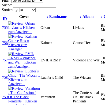
Filter:
Suche:
Sortierung:
↕
Cover
↕ Bandname
↕ Album
↕ 
ID
Bl
755
Orkan
Livlaus
Me
Bl
756
Kalmen
Course Hex
Me
Th
757
EVIL ARMY
Violence and War
Me
Bl
758
Lucifer`s Child
The Wiccan
Me
The Confessional
Bl
759
Varathron
Of The Black
Me
Penitents