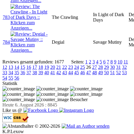
In Light of Dark
De
783
The Crawling
Days
Me
De
784
Degial
Savage Mutiny
Me
Reviews gesamt gefunden: 1677
Seiten:
1
2
3
4
5
6
7
8
9
10
11
12
13
14
15
16
17
18
19
20
21
22
23
24
25
26
27
28
29
30
31
32
33
34
35
36
37
38
39
40
41
42
43
44
45
46
47
48
49
50
51
52
53
54
55
56
Statistik
Besucher
Heute 6. August 2026 : 8845
Like us @
© 2002-2026
K.P.Lexow