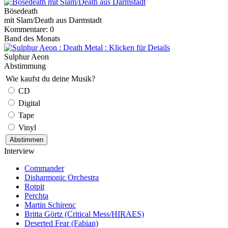
Bösedeath
mit Slam/Death aus Darmstadt
Kommentare: 0
Band des Monats
Sulphur Aeon
Abstimmung
Wie kaufst du deine Musik?
CD
Digital
Tape
Vinyl
Interview
Commander
Disharmonic Orchestra
Rotpit
Perchta
Martin Schirenc
Britta Görtz (Critical Mess/HIRAES)
Deserted Fear (Fabian)