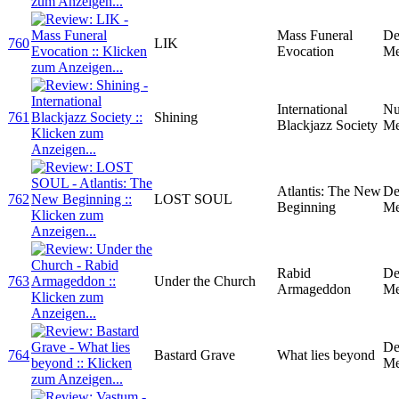
Mass Funeral
De
760
LIK
Evocation
Me
International
N
761
Shining
Blackjazz Society
Me
Atlantis: The New
De
762
LOST SOUL
Beginning
Me
Rabid
De
763
Under the Church
Armageddon
Me
De
764
Bastard Grave
What lies beyond
Me