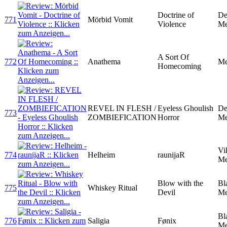
Doctrine of
De
771
Mörbid Vomit
Violence
Me
A Sort Of
772
Anathema
Me
Homecoming
REVEL IN FLESH /
Eyeless Ghoulish
De
773
ZOMBIEFICATION
Horror
Me
Vi
774
Helheim
raunijaR
Me
Blow with the
Bl
775
Whiskey Ritual
Devil
Me
Bl
776
Saligia
Fønix
Me