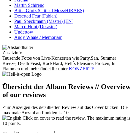
Martin Schirenc
Britta Görtz (Critical Mess/HIRAES)
Deserted Fear (Fabian)
Paul Speckmann (Master) [EN]
Marco Hont (Desaster)
Undertow
Andy Whale / Memoriam
Zusatzinfo
Tausende Fotos von Live-Konzerten wie Party.San, Summer
Breeze, Death Feast, RockHard, Hell´s Pleasure, Protzen, In
Flammen und mehr findet ihr unter
KONZERTE
.
Übersicht der Album Reviews // Overview
of our reviews
Zum Anzeigen des detaillierten Review auf das Cover klicken. Die
maximale Anzahl an Punkten ist 10.
Click on cover to read the review. The maximum rating is
10 points.