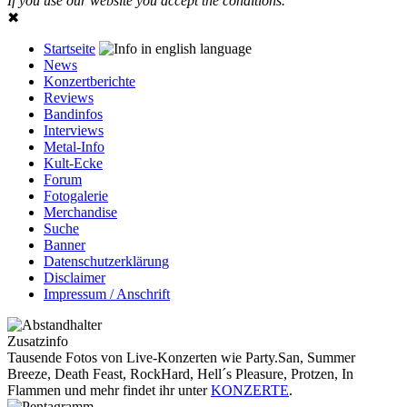
If you use our website you accept the conditions.
✖
Startseite
News
Konzertberichte
Reviews
Bandinfos
Interviews
Metal-Info
Kult-Ecke
Forum
Fotogalerie
Merchandise
Suche
Banner
Datenschutzerklärung
Disclaimer
Impressum / Anschrift
Zusatzinfo
Tausende Fotos von Live-Konzerten wie Party.San, Summer
Breeze, Death Feast, RockHard, Hell´s Pleasure, Protzen, In
Flammen und mehr findet ihr unter
KONZERTE
.