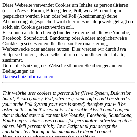
Diese Webseite verwendet Cookies um Inhalte zu personalisieren
(u.a. in News, Forum, Bildergalerie, Poll, wo z.B. dein Login
gespeichert werden kann oder bei Poll (Abstimmung) deine
Abstimmung abgespeichert wird) hierfür wirst du jeweils gefragt ob
solch ein Cookie gesetzt werden soll.
Es können auch durch eingebundene externe Inhalte wie Youtube,
Facebook, Soundcloud, Bandcamp oder Andere möglicherweise
Cookies gesetzt werden die diese zur Personalisierung,
Werbezwecke oder anderes nutzen. Dies werden wir durch Java-
Script verhindern, bis zu selbst, durch das anklicken der Inhalte,
zustimmst.
Durch die Nutzung der Webseite stimmen Sie oben genannten
Bedingungen zu.
Datenschutzinformationen
This website uses cookies to personalize (News-System, Diskussion
board, Photo gallery, Poll, where e.g. your login could be stored or
your at the Poll-System your vote is stored) therefore you will be
asked at this point if we want to set a cookie. Also it could happen
that included external content like Youtube, Facebook, Soundcloud,
Bandcamp or others uses cookies for personalize, advertising other
others. We'll pervent this by Java-Script until you accept the
conditions by clicking on the mentioned external content.