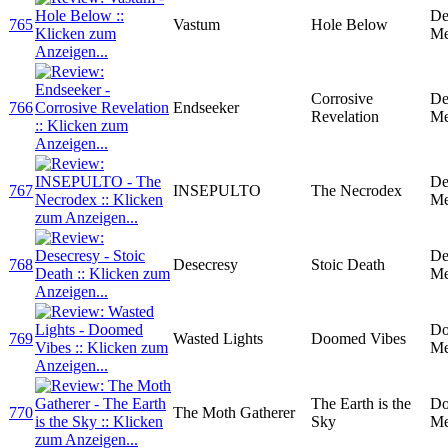
De
765
Vastum
Hole Below
Me
Corrosive
De
766
Endseeker
Revelation
Me
De
767
INSEPULTO
The Necrodex
Me
De
768
Desecresy
Stoic Death
Me
D
769
Wasted Lights
Doomed Vibes
Me
The Earth is the
D
770
The Moth Gatherer
Sky
Me