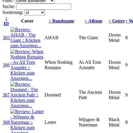
Filter:
Suche:
Sortierung:
↕
Cover
↕ Bandname
↕ Album
↕ Genre
↕ W
ID
Doom
365
AHAB
The Giant
8
Metal
When Nothing
As All Torn
Doom
366
9
Remains
Asunder
Metal
The Ancient
Doom
367
Doomed
9
Path
Metal
Wijsgeer &
Black
368
Laster
8
Narreman
Metal