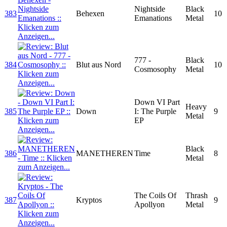
Nightside
Black
383
Behexen
10
Emanations
Metal
777 -
Black
384
Blut aus Nord
10
Cosmosophy
Metal
Down VI Part
Heavy
385
Down
I: The Purple
9
Metal
EP
Black
386
MANETHEREN
Time
8
Metal
The Coils Of
Thrash
387
Kryptos
9
Apollyon
Metal