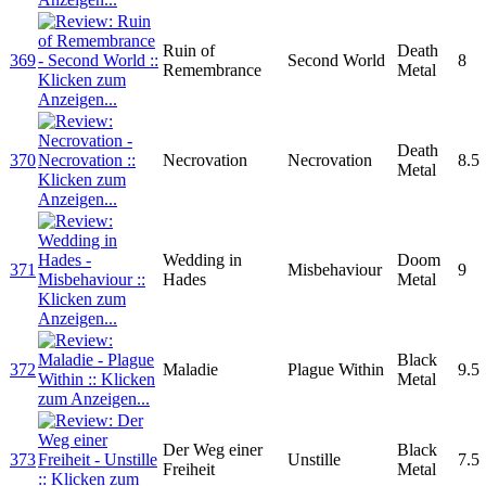
Ruin of
Death
369
Second World
8
Remembrance
Metal
Death
370
Necrovation
Necrovation
8.5
Metal
Wedding in
Doom
371
Misbehaviour
9
Hades
Metal
Black
372
Maladie
Plague Within
9.5
Metal
Der Weg einer
Black
373
Unstille
7.5
Freiheit
Metal