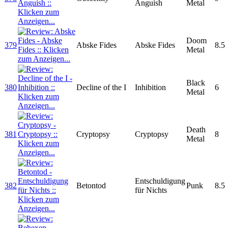
Anguish
Metal
Doom
379
Abske Fides
Abske Fides
8.5
Metal
Black
380
Decline of the I
Inhibition
6
Metal
Death
381
Cryptopsy
Cryptopsy
8
Metal
Entschuldigung
382
Betontod
Punk
8.5
für Nichts