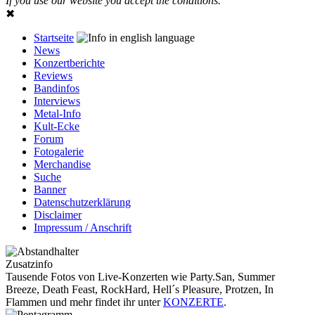
If you use our website you accept the conditions.
✖
Startseite
News
Konzertberichte
Reviews
Bandinfos
Interviews
Metal-Info
Kult-Ecke
Forum
Fotogalerie
Merchandise
Suche
Banner
Datenschutzerklärung
Disclaimer
Impressum / Anschrift
Zusatzinfo
Tausende Fotos von Live-Konzerten wie Party.San, Summer
Breeze, Death Feast, RockHard, Hell´s Pleasure, Protzen, In
Flammen und mehr findet ihr unter
KONZERTE
.