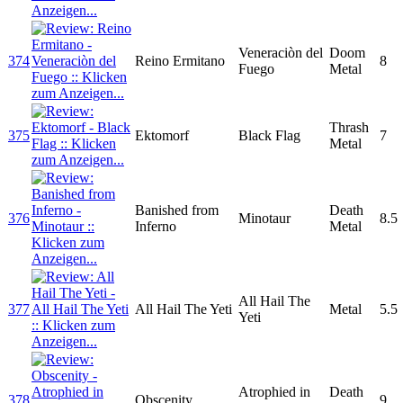
Veneraciòn del
Doom
374
Reino Ermitano
8
Fuego
Metal
Thrash
375
Ektomorf
Black Flag
7
Metal
Banished from
Death
376
Minotaur
8.5
Inferno
Metal
All Hail The
377
All Hail The Yeti
Metal
5.5
Yeti
Atrophied in
Death
378
Obscenity
9