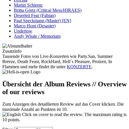
Martin Schirenc
Britta Görtz (Critical Mess/HIRAES)
Deserted Fear (Fabian)
Paul Speckmann (Master) [EN]
Marco Hont (Desaster)
Undertow
Andy Whale / Memoriam
Zusatzinfo
Tausende Fotos von Live-Konzerten wie Party.San, Summer
Breeze, Death Feast, RockHard, Hell´s Pleasure, Protzen, In
Flammen und mehr findet ihr unter
KONZERTE
.
Übersicht der Album Reviews // Overview
of our reviews
Zum Anzeigen des detaillierten Review auf das Cover klicken. Die
maximale Anzahl an Punkten ist 10.
Click on cover to read the review. The maximum rating is
10 points.