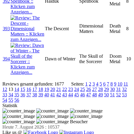
392
Haiduk
Spellbook
8
Metal
Dimensional
Death
393
The Descent
8
Matters
Metal
The Skull of
Doom
394
Dawn of Winter
10
the Sorcerer
Metal
Reviews gesamt gefunden: 1677
Seiten:
1
2
3
4
5
6
7
8
9
10
11
12
13
14
15
16
17
18
19
20
21
22
23
24
25
26
27
28
29
30
31
32
33
34
35
36
37
38
39
40
41
42
43
44
45
46
47
48
49
50
51
52
53
54
55
56
Statistik
Besucher
Heute 7. August 2026 : 10537
Like us @