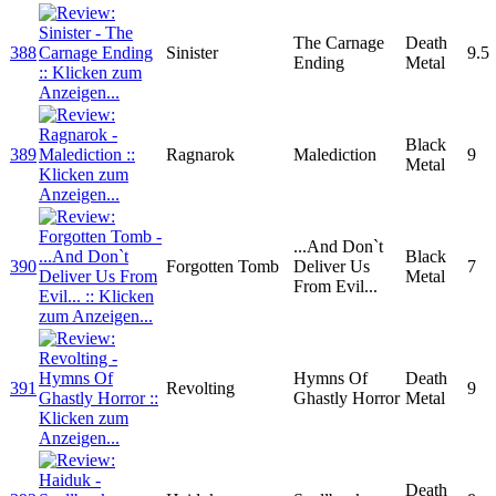
The Carnage
Death
388
Sinister
9.5
Ending
Metal
Black
389
Ragnarok
Malediction
9
Metal
...And Don`t
Black
390
Forgotten Tomb
Deliver Us
7
Metal
From Evil...
Hymns Of
Death
391
Revolting
9
Ghastly Horror
Metal
Death