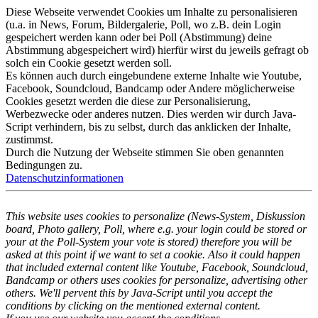
Diese Webseite verwendet Cookies um Inhalte zu personalisieren
(u.a. in News, Forum, Bildergalerie, Poll, wo z.B. dein Login
gespeichert werden kann oder bei Poll (Abstimmung) deine
Abstimmung abgespeichert wird) hierfür wirst du jeweils gefragt ob
solch ein Cookie gesetzt werden soll.
Es können auch durch eingebundene externe Inhalte wie Youtube,
Facebook, Soundcloud, Bandcamp oder Andere möglicherweise
Cookies gesetzt werden die diese zur Personalisierung,
Werbezwecke oder anderes nutzen. Dies werden wir durch Java-
Script verhindern, bis zu selbst, durch das anklicken der Inhalte,
zustimmst.
Durch die Nutzung der Webseite stimmen Sie oben genannten
Bedingungen zu.
Datenschutzinformationen
This website uses cookies to personalize (News-System, Diskussion
board, Photo gallery, Poll, where e.g. your login could be stored or
your at the Poll-System your vote is stored) therefore you will be
asked at this point if we want to set a cookie. Also it could happen
that included external content like Youtube, Facebook, Soundcloud,
Bandcamp or others uses cookies for personalize, advertising other
others. We'll pervent this by Java-Script until you accept the
conditions by clicking on the mentioned external content.