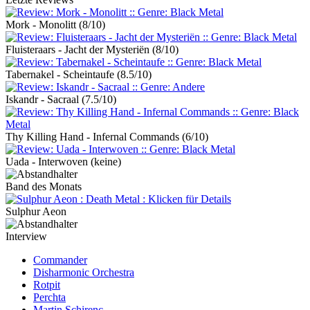
Mork - Monolitt
(8/10)
Fluisteraars - Jacht der Mysteriën
(8/10)
Tabernakel - Scheintaufe
(8.5/10)
Iskandr - Sacraal
(7.5/10)
Thy Killing Hand - Infernal Commands
(6/10)
Uada - Interwoven
(keine)
Band des Monats
Sulphur Aeon
Interview
Commander
Disharmonic Orchestra
Rotpit
Perchta
Martin Schirenc