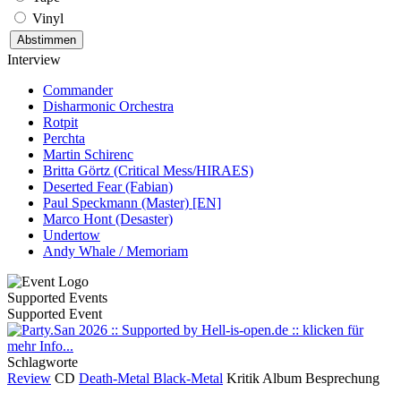
Vinyl
Interview
Commander
Disharmonic Orchestra
Rotpit
Perchta
Martin Schirenc
Britta Görtz (Critical Mess/HIRAES)
Deserted Fear (Fabian)
Paul Speckmann (Master) [EN]
Marco Hont (Desaster)
Undertow
Andy Whale / Memoriam
Supported Events
Supported Event
Schlagworte
Review
CD
Death-Metal
Black-Metal
Kritik
Album
Besprechung