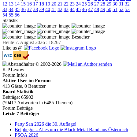
12
13
14
15
16
17
18
19
20
21
22
23
24
25
26
27
28
29
30
31
32
33
34
35
36
37
38
39
40
41
42
43
44
45
46
47
48
49
50
51
52
53
54
55
56
Statistik
Besucher
Heute 7. August 2026 : 18267
Like us @
© 2002-2026
K.P.Lexow
Forum Info's
Aktive User im Forum:
413 Gäste, 0 Benutzer
Board Statistik
Beiträge: 65902
(59417 Antworten in 6485 Themen)
Forum Beiträge
Letzte 7 Beiträge:
Party.San 2026 die 30. Auflage!
Belphegor - Alles um die Black Metal Band aus Österreich
PSOA 2026