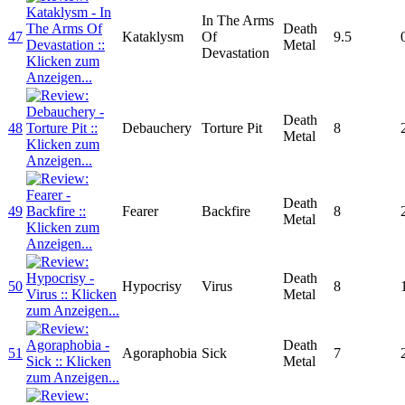
In The Arms
Death
47
Kataklysm
Of
9.5
Metal
Devastation
Death
48
Debauchery
Torture Pit
8
Metal
Death
49
Fearer
Backfire
8
Metal
Death
50
Hypocrisy
Virus
8
Metal
Death
51
Agoraphobia
Sick
7
Metal