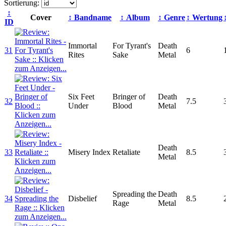
Sortierung:
↕
Cover
↕ Bandname
↕ Album
↕ Genre
↕ Wertung
ID
Immortal
For Tyrant's
Death
31
6
Rites
Sake
Metal
Six Feet
Bringer of
Death
32
7.5
Under
Blood
Metal
Death
33
Misery Index
Retaliate
8.5
Metal
Spreading the
Death
34
Disbelief
8.5
Rage
Metal