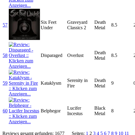
Six Feet
Graveyard
Death
57
8.5
Under
Classics 2
Metal
Death
58
Disparaged
Overlust
8.5
Metal
Serenity in
Death
59
Kataklysm
9
Fire
Metal
Lucifer
Black
60
Belphegor
8
Incestus
Metal
Reviews gesamt gefunden: 1677
Seiten:
1
2
3
4
5
6
7
8
9
10
11