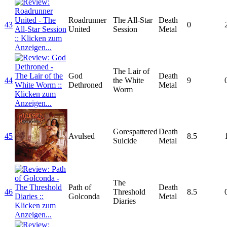
Roadrunner
The All-Star
Death
43
0
United
Session
Metal
The Lair of
God
Death
44
the White
9
Dethroned
Metal
Worm
Gorespattered
Death
45
Avulsed
8.5
Suicide
Metal
The
Path of
Death
46
Threshold
8.5
Golconda
Metal
Diaries