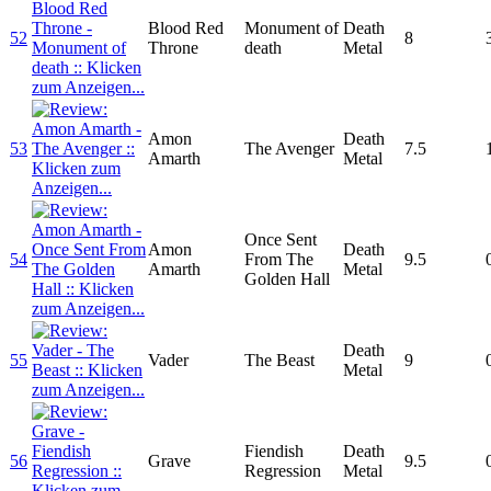
Blood Red
Monument of
Death
52
8
Throne
death
Metal
Amon
Death
53
The Avenger
7.5
Amarth
Metal
Once Sent
Amon
Death
54
From The
9.5
Amarth
Metal
Golden Hall
Death
55
Vader
The Beast
9
Metal
Fiendish
Death
56
Grave
9.5
Regression
Metal