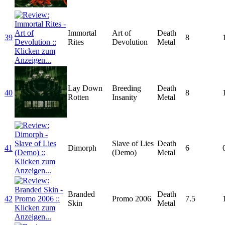
Immortal
Art of
Death
39
8
Rites
Devolution
Metal
Lay Down
Breeding
Death
40
8
Rotten
Insanity
Metal
Slave of Lies
Death
41
Dimorph
6
(Demo)
Metal
Branded
Death
42
Promo 2006
7.5
Skin
Metal