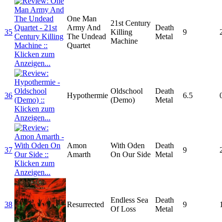
One Man
21st Century
Army And
Death
35
Killing
9
The Undead
Metal
Machine
Quartet
Oldschool
Death
36
Hypothermie
6.5
(Demo)
Metal
Amon
With Oden
Death
37
9
Amarth
On Our Side
Metal
Endless Sea
Death
38
Resurrected
9
Of Loss
Metal