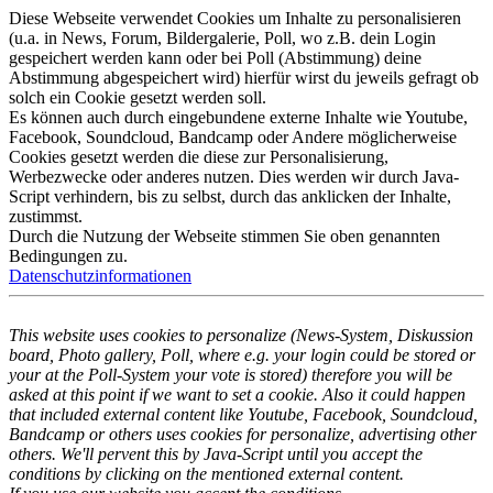
Diese Webseite verwendet Cookies um Inhalte zu personalisieren
(u.a. in News, Forum, Bildergalerie, Poll, wo z.B. dein Login
gespeichert werden kann oder bei Poll (Abstimmung) deine
Abstimmung abgespeichert wird) hierfür wirst du jeweils gefragt ob
solch ein Cookie gesetzt werden soll.
Es können auch durch eingebundene externe Inhalte wie Youtube,
Facebook, Soundcloud, Bandcamp oder Andere möglicherweise
Cookies gesetzt werden die diese zur Personalisierung,
Werbezwecke oder anderes nutzen. Dies werden wir durch Java-
Script verhindern, bis zu selbst, durch das anklicken der Inhalte,
zustimmst.
Durch die Nutzung der Webseite stimmen Sie oben genannten
Bedingungen zu.
Datenschutzinformationen
This website uses cookies to personalize (News-System, Diskussion
board, Photo gallery, Poll, where e.g. your login could be stored or
your at the Poll-System your vote is stored) therefore you will be
asked at this point if we want to set a cookie. Also it could happen
that included external content like Youtube, Facebook, Soundcloud,
Bandcamp or others uses cookies for personalize, advertising other
others. We'll pervent this by Java-Script until you accept the
conditions by clicking on the mentioned external content.