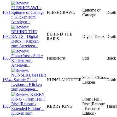
Epitome of
1681
FLESHCRAWL
Death
Carnage
BEHIND THE
1682
Digital Detox
Death
RAILS
1683
Finsterforst
Still
Black
Satanic Chaos
1684
NUNSLAUGHTER
Death
Legions
From Hell I
Rise (Reissue
1685
KERRY KING
Thras
- Extended
Edition)