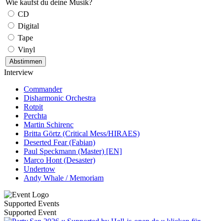
Wie kaufst du deine Musik?
CD
Digital
Tape
Vinyl
Interview
Commander
Disharmonic Orchestra
Rotpit
Perchta
Martin Schirenc
Britta Görtz (Critical Mess/HIRAES)
Deserted Fear (Fabian)
Paul Speckmann (Master) [EN]
Marco Hont (Desaster)
Undertow
Andy Whale / Memoriam
Supported Events
Supported Event