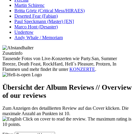
Martin Schirenc
Britta Görtz (Critical Mess/HIRAES)
Deserted Fear (Fabian)
Paul Speckmann (Master) [EN]
Marco Hont (Desaster)
Undertow
Andy Whale / Memoriam
Zusatzinfo
Tausende Fotos von Live-Konzerten wie Party.San, Summer
Breeze, Death Feast, RockHard, Hell´s Pleasure, Protzen, In
Flammen und mehr findet ihr unter
KONZERTE
.
Übersicht der Album Reviews // Overview
of our reviews
Zum Anzeigen des detaillierten Review auf das Cover klicken. Die
maximale Anzahl an Punkten ist 10.
Click on cover to read the review. The maximum rating is
10 points.