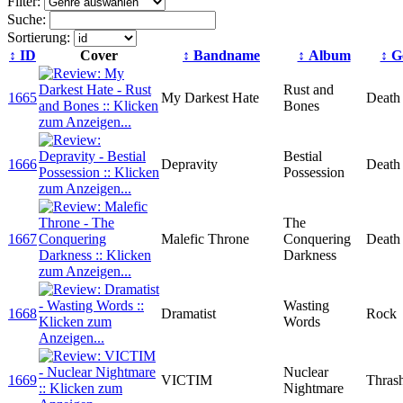
Filter:
Suche:
Sortierung:
↕
ID
Cover
↕ Bandname
↕ Album
↕ G
Rust and
1665
My Darkest Hate
Death
Bones
Bestial
1666
Depravity
Death
Possession
The
1667
Malefic Throne
Conquering
Death
Darkness
Wasting
1668
Dramatist
Rock
Words
Nuclear
1669
VICTIM
Thras
Nightmare