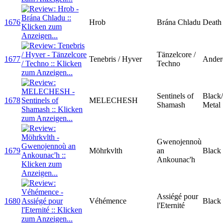
1676
Hrob
Brána Chladu
Death
Tänzelcore /
1677
Tenebris / Hyver
Ander
Techno
Sentinels of
Black
1678
MELECHESH
Shamash
Metal
Gwenojennoù
1679
Möhrkvlth
an
Black
Ankounac'h
Assiégé pour
1680
Véhémence
Black
l'Eternité