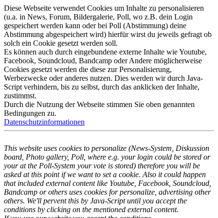
Diese Webseite verwendet Cookies um Inhalte zu personalisieren
(u.a. in News, Forum, Bildergalerie, Poll, wo z.B. dein Login
gespeichert werden kann oder bei Poll (Abstimmung) deine
Abstimmung abgespeichert wird) hierfür wirst du jeweils gefragt ob
solch ein Cookie gesetzt werden soll.
Es können auch durch eingebundene externe Inhalte wie Youtube,
Facebook, Soundcloud, Bandcamp oder Andere möglicherweise
Cookies gesetzt werden die diese zur Personalisierung,
Werbezwecke oder anderes nutzen. Dies werden wir durch Java-
Script verhindern, bis zu selbst, durch das anklicken der Inhalte,
zustimmst.
Durch die Nutzung der Webseite stimmen Sie oben genannten
Bedingungen zu.
Datenschutzinformationen
This website uses cookies to personalize (News-System, Diskussion
board, Photo gallery, Poll, where e.g. your login could be stored or
your at the Poll-System your vote is stored) therefore you will be
asked at this point if we want to set a cookie. Also it could happen
that included external content like Youtube, Facebook, Soundcloud,
Bandcamp or others uses cookies for personalize, advertising other
others. We'll pervent this by Java-Script until you accept the
conditions by clicking on the mentioned external content.