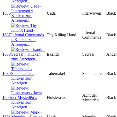
1686
Uada
Interwoven
Black
Infernal
1687
Thy Killing Hand
Black
Commands
1688
Iskandr
Sacraal
Ander
1689
Tabernakel
Scheintaufe
Black
Jacht der
1690
Fluisteraars
Black
Mysteriën
1691
Mork
Monolitt
Black