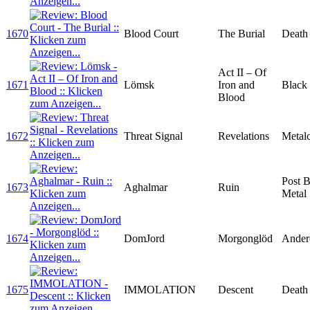
1670
Blood Court
The Burial
Death
Act II – Of
1671
Lömsk
Iron and
Black
Blood
1672
Threat Signal
Revelations
Metal
Post B
1673
Aghalmar
Ruin
Metal
1674
DomJord
Morgonglöd
Ander
1675
IMMOLATION
Descent
Death