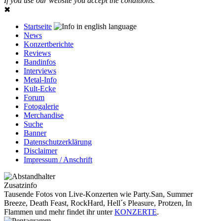
If you use our website you accept the conditions.
✖
Startseite
News
Konzertberichte
Reviews
Bandinfos
Interviews
Metal-Info
Kult-Ecke
Forum
Fotogalerie
Merchandise
Suche
Banner
Datenschutzerklärung
Disclaimer
Impressum / Anschrift
Zusatzinfo
Tausende Fotos von Live-Konzerten wie Party.San, Summer
Breeze, Death Feast, RockHard, Hell´s Pleasure, Protzen, In
Flammen und mehr findet ihr unter
KONZERTE
.