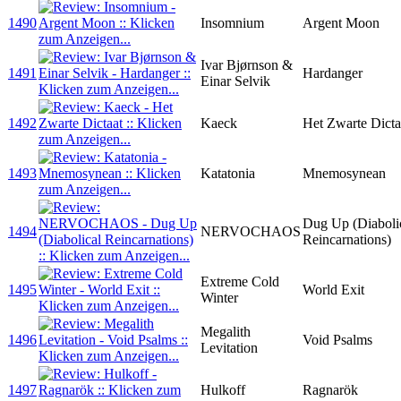
1490
Insomnium
Argent Moon
Ivar Bjørnson &
1491
Hardanger
Einar Selvik
1492
Kaeck
Het Zwarte Dicta
1493
Katatonia
Mnemosynean
Dug Up (Diaboli
1494
NERVOCHAOS
Reincarnations)
Extreme Cold
1495
World Exit
Winter
Megalith
1496
Void Psalms
Levitation
1497
Hulkoff
Ragnarök