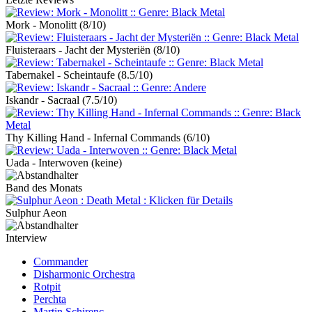
Mork - Monolitt
(8/10)
Fluisteraars - Jacht der Mysteriën
(8/10)
Tabernakel - Scheintaufe
(8.5/10)
Iskandr - Sacraal
(7.5/10)
Thy Killing Hand - Infernal Commands
(6/10)
Uada - Interwoven
(keine)
Band des Monats
Sulphur Aeon
Interview
Commander
Disharmonic Orchestra
Rotpit
Perchta
Martin Schirenc