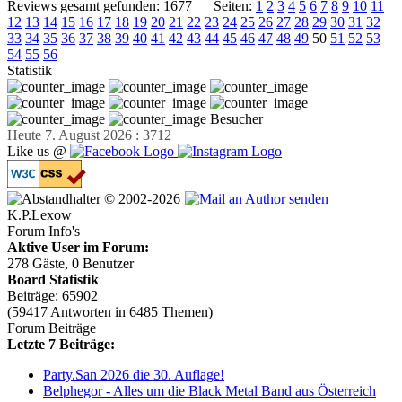
Reviews gesamt gefunden: 1677
Seiten:
1
2
3
4
5
6
7
8
9
10
11
12
13
14
15
16
17
18
19
20
21
22
23
24
25
26
27
28
29
30
31
32
33
34
35
36
37
38
39
40
41
42
43
44
45
46
47
48
49
50
51
52
53
54
55
56
Statistik
Besucher
Heute 7. August 2026 : 3712
Like us @
© 2002-2026
K.P.Lexow
Forum Info's
Aktive User im Forum:
278 Gäste, 0 Benutzer
Board Statistik
Beiträge: 65902
(59417 Antworten in 6485 Themen)
Forum Beiträge
Letzte 7 Beiträge:
Party.San 2026 die 30. Auflage!
Belphegor - Alles um die Black Metal Band aus Österreich