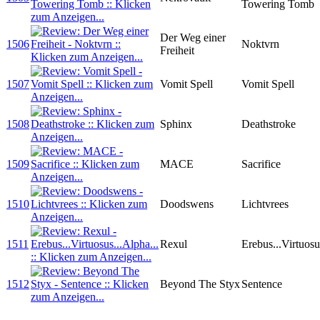
Towering Tomb
Der Weg einer
1506
Noktvrn
Freiheit
1507
Vomit Spell
Vomit Spell
1508
Sphinx
Deathstroke
1509
MACE
Sacrifice
1510
Doodswens
Lichtvrees
1511
Rexul
Erebus...Virtuosu
1512
Beyond The Styx
Sentence