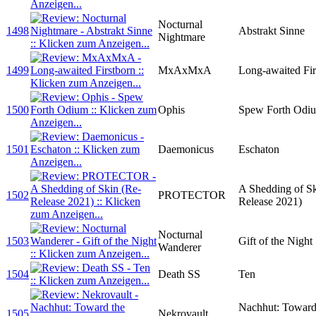
Nocturnal
1498
Abstrakt Sinne
Nightmare
1499
MxAxMxA
Long-awaited Fir
1500
Ophis
Spew Forth Odi
1501
Daemonicus
Eschaton
A Shedding of Sk
1502
PROTECTOR
Release 2021)
Nocturnal
1503
Gift of the Night
Wanderer
1504
Death SS
Ten
Nachhut: Toward
1505
Nekrovault