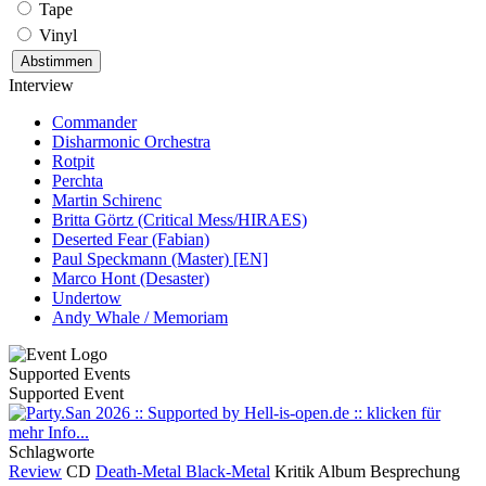
Tape
Vinyl
Interview
Commander
Disharmonic Orchestra
Rotpit
Perchta
Martin Schirenc
Britta Görtz (Critical Mess/HIRAES)
Deserted Fear (Fabian)
Paul Speckmann (Master) [EN]
Marco Hont (Desaster)
Undertow
Andy Whale / Memoriam
Supported Events
Supported Event
Schlagworte
Review
CD
Death-Metal
Black-Metal
Kritik
Album
Besprechung