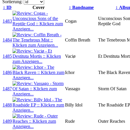
Sortierung:
↕
ID
Cover
↕ Bandname
↕ Alb
Unconscious Sons
1483
Cogas
Reptile God
1484
Coffin Breath
The Tenebrous M
1485
Vaciø
Et Destituta Mort
1486
Ichor
The Black Rave
1487
Vassago
Storm Of Satan
1488
Billy Idol
The Roadside E
1489
Rude
Outer Reaches