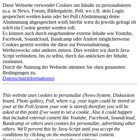
Diese Webseite verwendet Cookies um Inhalte zu personalisieren
(u.a. in News, Forum, Bildergalerie, Poll, wo z.B. dein Login
gespeichert werden kann oder bei Poll (Abstimmung) deine
Abstimmung abgespeichert wird) hierfür wirst du jeweils gefragt ob
solch ein Cookie gesetzt werden soll.
Es können auch durch eingebundene externe Inhalte wie Youtube,
Facebook, Soundcloud, Bandcamp oder Andere möglicherweise
Cookies gesetzt werden die diese zur Personalisierung,
Werbezwecke oder anderes nutzen. Dies werden wir durch Java-
Script verhindern, bis zu selbst, durch das anklicken der Inhalte,
zustimmst.
Durch die Nutzung der Webseite stimmen Sie oben genannten
Bedingungen zu.
Datenschutzinformationen
This website uses cookies to personalize (News-System, Diskussion
board, Photo gallery, Poll, where e.g. your login could be stored or
your at the Poll-System your vote is stored) therefore you will be
asked at this point if we want to set a cookie. Also it could happen
that included external content like Youtube, Facebook, Soundcloud,
Bandcamp or others uses cookies for personalize, advertising other
others. We'll pervent this by Java-Script until you accept the
conditions by clicking on the mentioned external content.