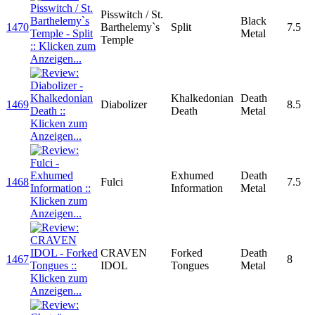
Pisswitch / St.
Black
1470
Barthelemy`s
Split
7.5
Metal
Temple
Khalkedonian
Death
1469
Diabolizer
8.5
Death
Metal
Exhumed
Death
1468
Fulci
7.5
Information
Metal
CRAVEN
Forked
Death
1467
8
IDOL
Tongues
Metal