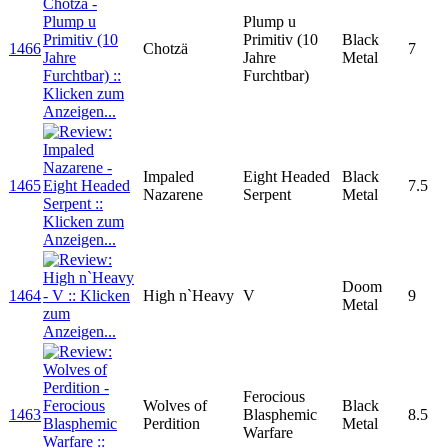
Plump u
Primitiv (10
Black
1466
Chotzä
7
Jahre
Metal
Furchtbar)
Impaled
Eight Headed
Black
1465
7.5
Nazarene
Serpent
Metal
Doom
1464
High n`Heavy
V
9
Metal
Ferocious
Wolves of
Black
1463
Blasphemic
8.5
Perdition
Metal
Warfare