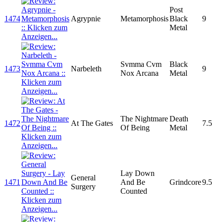
Post
1474
Agrypnie
Metamorphosis
Black
9
Metal
Svmma Cvm
Black
1473
Narbeleth
9
Nox Arcana
Metal
The Nightmare
Death
1472
At The Gates
7.5
Of Being
Metal
Lay Down
General
1471
And Be
Grindcore
9.5
Surgery
Counted