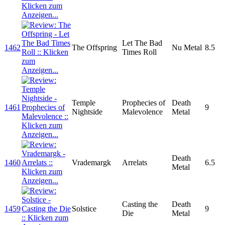
Let The Bad
1462
The Offspring
Nu Metal
8.5
Times Roll
Temple
Prophecies of
Death
1461
9
Nightside
Malevolence
Metal
Death
1460
Vrademargk
Arrelats
6.5
Metal
Casting the
Death
1459
Solstice
9
Die
Metal