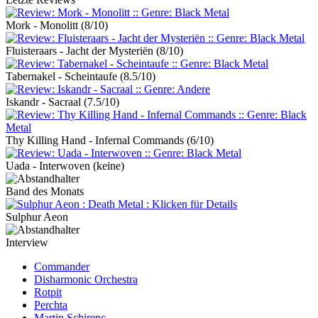
Mork - Monolitt
(8/10)
Fluisteraars - Jacht der Mysteriën
(8/10)
Tabernakel - Scheintaufe
(8.5/10)
Iskandr - Sacraal
(7.5/10)
Thy Killing Hand - Infernal Commands
(6/10)
Uada - Interwoven
(keine)
Band des Monats
Sulphur Aeon
Interview
Commander
Disharmonic Orchestra
Rotpit
Perchta
Martin Schirenc