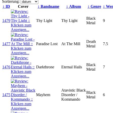
Sortierung:
↕ ID
Cover
↕ Bandname
↕ Album
↕ Genre
↕ Wer
Black
1479
Thy Light
Thy Light
9
Metal
Death
1477
Paradise Lost
At The Mill
7.5
Metal
Black
1476
Darkthrone
Eternal Hails
7
Metal
Atavistic Black
Black
1475
Mayhem
Disorder /
6
Metal
Kommando