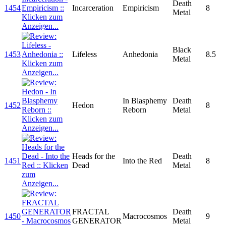
Death
1454
Incarceration
Empiricism
8
Metal
Black
1453
Lifeless
Anhedonia
8.5
Metal
In Blasphemy
Death
1452
Hedon
8
Reborn
Metal
Heads for the
Death
1451
Into the Red
8
Dead
Metal
FRACTAL
Death
1450
Macrocosmos
9
GENERATOR
Metal