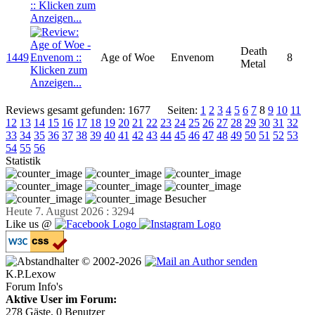
Death
1449
Age of Woe
Envenom
8
Metal
Reviews gesamt gefunden: 1677
Seiten:
1
2
3
4
5
6
7
8
9
10
11
12
13
14
15
16
17
18
19
20
21
22
23
24
25
26
27
28
29
30
31
32
33
34
35
36
37
38
39
40
41
42
43
44
45
46
47
48
49
50
51
52
53
54
55
56
Statistik
Besucher
Heute 7. August 2026 : 3294
Like us @
© 2002-2026
K.P.Lexow
Forum Info's
Aktive User im Forum:
278 Gäste, 0 Benutzer