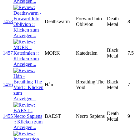
Forward Into
Death
1458
Deathswarm
8
Oblivion
Metal
Black
1457
MORK
Katedralen
7.5
Metal
Breathing The
Black
1456
Hån
7
Void
Metal
Death
1455
BAEST
Necro Sapiens
9
Metal