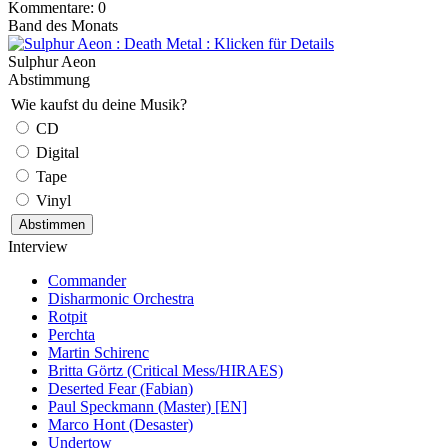
Kommentare: 0
Band des Monats
Sulphur Aeon
Abstimmung
Wie kaufst du deine Musik?
CD
Digital
Tape
Vinyl
Interview
Commander
Disharmonic Orchestra
Rotpit
Perchta
Martin Schirenc
Britta Görtz (Critical Mess/HIRAES)
Deserted Fear (Fabian)
Paul Speckmann (Master) [EN]
Marco Hont (Desaster)
Undertow