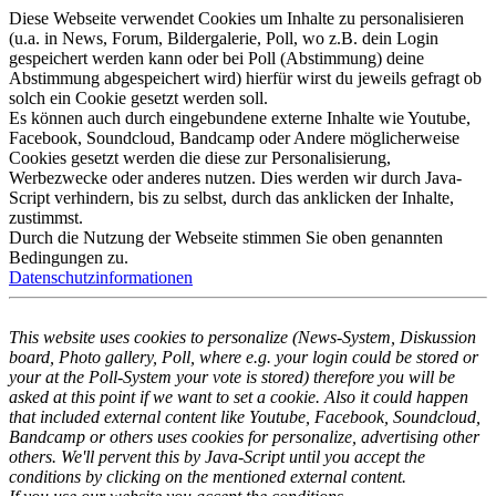
Diese Webseite verwendet Cookies um Inhalte zu personalisieren
(u.a. in News, Forum, Bildergalerie, Poll, wo z.B. dein Login
gespeichert werden kann oder bei Poll (Abstimmung) deine
Abstimmung abgespeichert wird) hierfür wirst du jeweils gefragt ob
solch ein Cookie gesetzt werden soll.
Es können auch durch eingebundene externe Inhalte wie Youtube,
Facebook, Soundcloud, Bandcamp oder Andere möglicherweise
Cookies gesetzt werden die diese zur Personalisierung,
Werbezwecke oder anderes nutzen. Dies werden wir durch Java-
Script verhindern, bis zu selbst, durch das anklicken der Inhalte,
zustimmst.
Durch die Nutzung der Webseite stimmen Sie oben genannten
Bedingungen zu.
Datenschutzinformationen
This website uses cookies to personalize (News-System, Diskussion
board, Photo gallery, Poll, where e.g. your login could be stored or
your at the Poll-System your vote is stored) therefore you will be
asked at this point if we want to set a cookie. Also it could happen
that included external content like Youtube, Facebook, Soundcloud,
Bandcamp or others uses cookies for personalize, advertising other
others. We'll pervent this by Java-Script until you accept the
conditions by clicking on the mentioned external content.