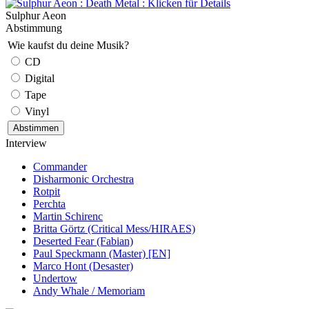
Sulphur Aeon
Abstimmung
Wie kaufst du deine Musik?
CD
Digital
Tape
Vinyl
Interview
Commander
Disharmonic Orchestra
Rotpit
Perchta
Martin Schirenc
Britta Görtz (Critical Mess/HIRAES)
Deserted Fear (Fabian)
Paul Speckmann (Master) [EN]
Marco Hont (Desaster)
Undertow
Andy Whale / Memoriam