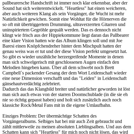
pallbearersche Handschrift ist immer noch klar erkennbar, aber der
Sound hat sich weiterentwickelt. "Heartless" hat einen weicheren,
aber auch weiteren Klang als sein Vorgänger, die Wucht ist mehr
Natürlichkeit gewichen. Somit eine Wohltat für die Hörnerven die
so oft mit übertriggertem Drumming, ultraverzerrten Gitarren und
uninspiriertem Gegröhle gequält werden. Das es dennoch nicht
klingt wie frisch aus der Hippiekommune liegt daran das Pallbearer
eine klare Vision hatten wie das Album klingen soll und mit Joe
Baresi einen Knöpfchendreher hinter dem Mischpult hatten der
genau weiss was er tut und der diese Vision perfekt umgesetzt hat.
So gibt es wieder unzähliche herzergreifende Momente in denen
man sich schwelgerisch mit geschlossenen Augen einfach den
Melodien hingeben kann. Über all dem schwebt noch Brett
Campbell`s packender Gesang der dem Wort Leidenschaft wieder
eine neue Dimension verschafft und das "Leiden" in Leidenschaft
gänsehautverdächtig zelebriert.
Dadurch das das Klangbild breiter und natürlicher geworden ist löst
man sich auch etwas von der starren Doomschublade (in die sie eh
nie so richtig gepasst haben) und holt sich zusätzlich auch noch
klassiche Rock/Metal Fans mit in die eigene Umlaufbahn.
Einziges Problem: Der übermächtige Schatten des
Vorgängeralbums. Selbiges hat bei mir auch Zeit gebraucht und
zählt mittlerweile zu meinen absoluten Lieblingsalben. Und aus dem
Schatten kann sich "Heartless" für mich noch nicht lösen, das wird