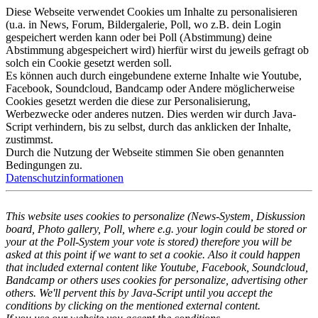
Diese Webseite verwendet Cookies um Inhalte zu personalisieren
(u.a. in News, Forum, Bildergalerie, Poll, wo z.B. dein Login
gespeichert werden kann oder bei Poll (Abstimmung) deine
Abstimmung abgespeichert wird) hierfür wirst du jeweils gefragt ob
solch ein Cookie gesetzt werden soll.
Es können auch durch eingebundene externe Inhalte wie Youtube,
Facebook, Soundcloud, Bandcamp oder Andere möglicherweise
Cookies gesetzt werden die diese zur Personalisierung,
Werbezwecke oder anderes nutzen. Dies werden wir durch Java-
Script verhindern, bis zu selbst, durch das anklicken der Inhalte,
zustimmst.
Durch die Nutzung der Webseite stimmen Sie oben genannten
Bedingungen zu.
Datenschutzinformationen
This website uses cookies to personalize (News-System, Diskussion
board, Photo gallery, Poll, where e.g. your login could be stored or
your at the Poll-System your vote is stored) therefore you will be
asked at this point if we want to set a cookie. Also it could happen
that included external content like Youtube, Facebook, Soundcloud,
Bandcamp or others uses cookies for personalize, advertising other
others. We'll pervent this by Java-Script until you accept the
conditions by clicking on the mentioned external content.