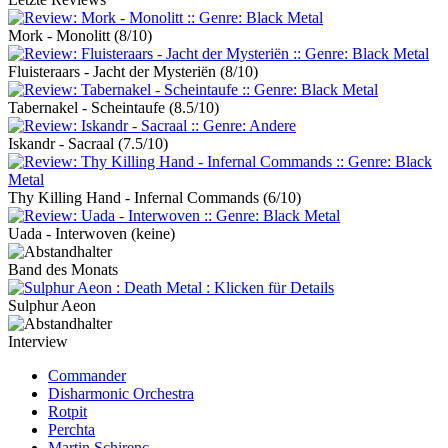
Mork - Monolitt
(8/10)
Fluisteraars - Jacht der Mysteriën
(8/10)
Tabernakel - Scheintaufe
(8.5/10)
Iskandr - Sacraal
(7.5/10)
Thy Killing Hand - Infernal Commands
(6/10)
Uada - Interwoven
(keine)
Band des Monats
Sulphur Aeon
Interview
Commander
Disharmonic Orchestra
Rotpit
Perchta
Martin Schirenc