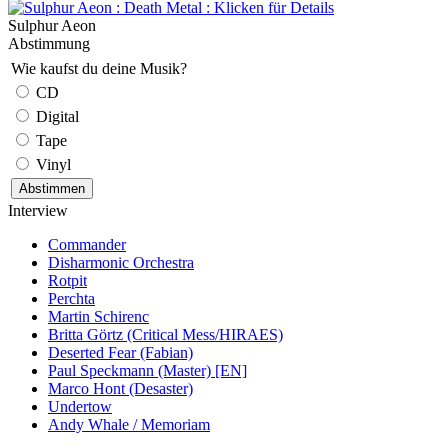
Sulphur Aeon
Abstimmung
Wie kaufst du deine Musik?
CD
Digital
Tape
Vinyl
Interview
Commander
Disharmonic Orchestra
Rotpit
Perchta
Martin Schirenc
Britta Görtz (Critical Mess/HIRAES)
Deserted Fear (Fabian)
Paul Speckmann (Master) [EN]
Marco Hont (Desaster)
Undertow
Andy Whale / Memoriam