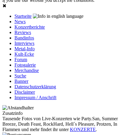
If you use our website you accept the conditions.
✖
Startseite
News
Konzertberichte
Reviews
Bandinfos
Interviews
Metal-Info
Kult-Ecke
Forum
Fotogalerie
Merchandise
Suche
Banner
Datenschutzerklärung
Disclaimer
Impressum / Anschrift
Zusatzinfo
Tausende Fotos von Live-Konzerten wie Party.San, Summer
Breeze, Death Feast, RockHard, Hell´s Pleasure, Protzen, In
Flammen und mehr findet ihr unter
KONZERTE
.