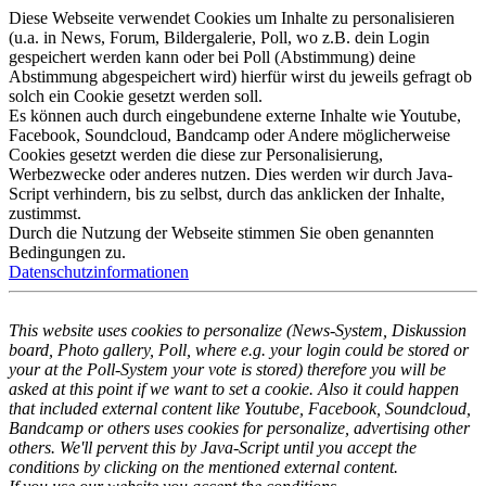
Diese Webseite verwendet Cookies um Inhalte zu personalisieren
(u.a. in News, Forum, Bildergalerie, Poll, wo z.B. dein Login
gespeichert werden kann oder bei Poll (Abstimmung) deine
Abstimmung abgespeichert wird) hierfür wirst du jeweils gefragt ob
solch ein Cookie gesetzt werden soll.
Es können auch durch eingebundene externe Inhalte wie Youtube,
Facebook, Soundcloud, Bandcamp oder Andere möglicherweise
Cookies gesetzt werden die diese zur Personalisierung,
Werbezwecke oder anderes nutzen. Dies werden wir durch Java-
Script verhindern, bis zu selbst, durch das anklicken der Inhalte,
zustimmst.
Durch die Nutzung der Webseite stimmen Sie oben genannten
Bedingungen zu.
Datenschutzinformationen
This website uses cookies to personalize (News-System, Diskussion
board, Photo gallery, Poll, where e.g. your login could be stored or
your at the Poll-System your vote is stored) therefore you will be
asked at this point if we want to set a cookie. Also it could happen
that included external content like Youtube, Facebook, Soundcloud,
Bandcamp or others uses cookies for personalize, advertising other
others. We'll pervent this by Java-Script until you accept the
conditions by clicking on the mentioned external content.