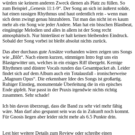
würden sie keinem anderen Zweck dienen als Platz zu füllen. So
zum Beispiel „Genesis 11:1-9“. Der Song an sich ist äußerst solide,
hat einen rassigen Rhythmus und haut ordentlich rein - wenn man
sich denn zwingt genau hinzuhören. Tut man das nicht ist es kaum
mehr als ein Song wie jeder Andere. Man hat ein bisschen Blastbeat,
eingängige Melodien und alles in allem ist der Song recht
atmosphärisch. Nur hinterlässt er halt keinen bleibenden Eindruck.
Sobald der Song vorbei ist bleibt absolut nichts zurück.
Das aber durchaus gute Ansätze vorhanden wären zeigen uns Songs
wie „Blôt“. Nach einem kurzen, stimmigen Intro fegt uns ein
Blastgewitter um, welches in ein eisiges Riff übergeht. Kernige
Rhythmen und düstere Vocals runden das Gesamtpacket ab. Leider
findet sich auf dem Album auch ein Totalausfall - ironischerweise
„Magnum Opus“. Die erkennbare Idee des Songs ist großartig.
Ruhiger Einstieg, monumentale Überleitung die in ein episches
Ende gipfelt. Nur passt in der Praxis irgendwie nichts richtig
zusammen. Sehr schade!
Ich bin davon überzeugt, dass die Band zu sehr viel mehr fähig
wäre. Man darf also gespannt sein was da in Zukunft noch kommt.
Für Gnosis liegen aber leider nicht mehr als 6.5 Punkte drin.
Lest hier weitere Details zum Review oder schreibe einen