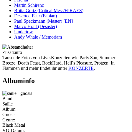
Martin Schirenc
Britta Görtz (Critical Mess/HIRAES)
Deserted Fear (Fabian)
Paul Speckmann (Master) [EN]
Marco Hont (Desaster)
Undertow
Andy Whale / Memoriam
Zusatzinfo
Tausende Fotos von Live-Konzerten wie Party.San, Summer
Breeze, Death Feast, RockHard, Hell´s Pleasure, Protzen, In
Flammen und mehr findet ihr unter
KONZERTE
.
Albuminfo
Band:
Saille
Album:
Gnosis
Genre:
Black Metal
VÖ-Datum: