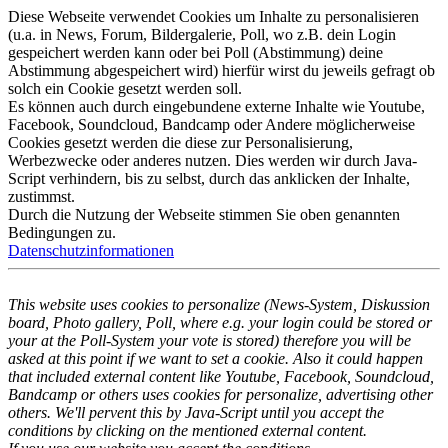
Diese Webseite verwendet Cookies um Inhalte zu personalisieren
(u.a. in News, Forum, Bildergalerie, Poll, wo z.B. dein Login
gespeichert werden kann oder bei Poll (Abstimmung) deine
Abstimmung abgespeichert wird) hierfür wirst du jeweils gefragt ob
solch ein Cookie gesetzt werden soll.
Es können auch durch eingebundene externe Inhalte wie Youtube,
Facebook, Soundcloud, Bandcamp oder Andere möglicherweise
Cookies gesetzt werden die diese zur Personalisierung,
Werbezwecke oder anderes nutzen. Dies werden wir durch Java-
Script verhindern, bis zu selbst, durch das anklicken der Inhalte,
zustimmst.
Durch die Nutzung der Webseite stimmen Sie oben genannten
Bedingungen zu.
Datenschutzinformationen
This website uses cookies to personalize (News-System, Diskussion
board, Photo gallery, Poll, where e.g. your login could be stored or
your at the Poll-System your vote is stored) therefore you will be
asked at this point if we want to set a cookie. Also it could happen
that included external content like Youtube, Facebook, Soundcloud,
Bandcamp or others uses cookies for personalize, advertising other
others. We'll pervent this by Java-Script until you accept the
conditions by clicking on the mentioned external content.