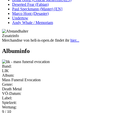
Deserted Fear (Fabian)
Paul Speckmann (Master) [EN]
Marco Hont (Desaster)
Undertow
Andy Whale / Memoriam
Zusatzinfo
Merchandise von hell-is-open.de findet ihr
hier...
Albuminfo
Band:
LIK
Album:
Mass Funeral Evocation
Genre:
Death Metal
VÖ-Datum:
Label:
Spielzeit:
Wertung:
9 / 10