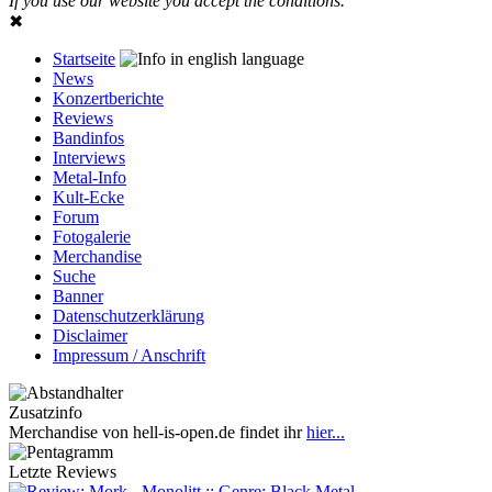
If you use our website you accept the conditions.
✖
Startseite
News
Konzertberichte
Reviews
Bandinfos
Interviews
Metal-Info
Kult-Ecke
Forum
Fotogalerie
Merchandise
Suche
Banner
Datenschutzerklärung
Disclaimer
Impressum / Anschrift
Zusatzinfo
Merchandise von hell-is-open.de findet ihr
hier...
Letzte Reviews