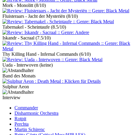
Mork - Monolitt
(8/10)
Fluisteraars - Jacht der Mysteriën
(8/10)
Tabernakel - Scheintaufe
(8.5/10)
Iskandr - Sacraal
(7.5/10)
Thy Killing Hand - Infernal Commands
(6/10)
Uada - Interwoven
(keine)
Band des Monats
Sulphur Aeon
Interview
Commander
Disharmonic Orchestra
Rotpit
Perchta
Martin Schirenc
Britta Görtz (Critical Mess/HIRAES)