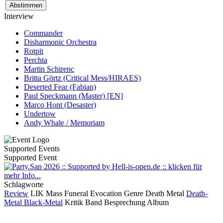
Interview
Commander
Disharmonic Orchestra
Rotpit
Perchta
Martin Schirenc
Britta Görtz (Critical Mess/HIRAES)
Deserted Fear (Fabian)
Paul Speckmann (Master) [EN]
Marco Hont (Desaster)
Undertow
Andy Whale / Memoriam
Supported Events
Supported Event
Schlagworte
Review
LIK
Mass Funeral Evocation
Genre
Death Metal
Death-
Metal
Black-Metal
Kritik
Band
Besprechung
Album