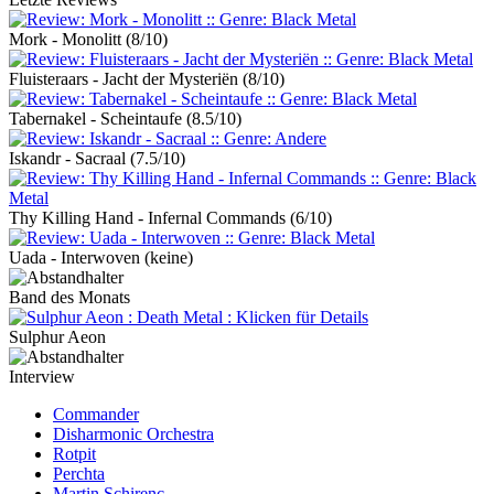
Mork - Monolitt
(8/10)
Fluisteraars - Jacht der Mysteriën
(8/10)
Tabernakel - Scheintaufe
(8.5/10)
Iskandr - Sacraal
(7.5/10)
Thy Killing Hand - Infernal Commands
(6/10)
Uada - Interwoven
(keine)
Band des Monats
Sulphur Aeon
Interview
Commander
Disharmonic Orchestra
Rotpit
Perchta
Martin Schirenc