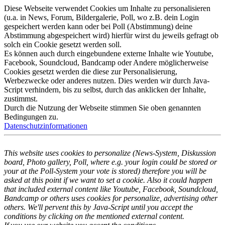
Diese Webseite verwendet Cookies um Inhalte zu personalisieren
(u.a. in News, Forum, Bildergalerie, Poll, wo z.B. dein Login
gespeichert werden kann oder bei Poll (Abstimmung) deine
Abstimmung abgespeichert wird) hierfür wirst du jeweils gefragt ob
solch ein Cookie gesetzt werden soll.
Es können auch durch eingebundene externe Inhalte wie Youtube,
Facebook, Soundcloud, Bandcamp oder Andere möglicherweise
Cookies gesetzt werden die diese zur Personalisierung,
Werbezwecke oder anderes nutzen. Dies werden wir durch Java-
Script verhindern, bis zu selbst, durch das anklicken der Inhalte,
zustimmst.
Durch die Nutzung der Webseite stimmen Sie oben genannten
Bedingungen zu.
Datenschutzinformationen
This website uses cookies to personalize (News-System, Diskussion
board, Photo gallery, Poll, where e.g. your login could be stored or
your at the Poll-System your vote is stored) therefore you will be
asked at this point if we want to set a cookie. Also it could happen
that included external content like Youtube, Facebook, Soundcloud,
Bandcamp or others uses cookies for personalize, advertising other
others. We'll pervent this by Java-Script until you accept the
conditions by clicking on the mentioned external content.