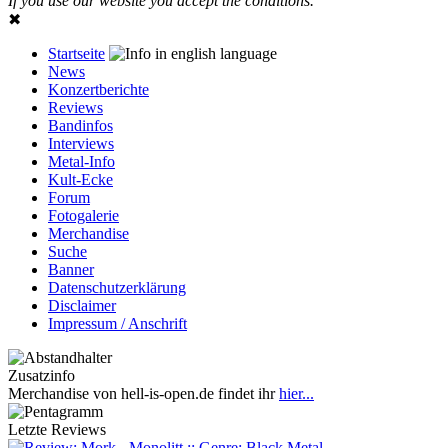
If you use our website you accept the conditions.
✖
Startseite
News
Konzertberichte
Reviews
Bandinfos
Interviews
Metal-Info
Kult-Ecke
Forum
Fotogalerie
Merchandise
Suche
Banner
Datenschutzerklärung
Disclaimer
Impressum / Anschrift
Zusatzinfo
Merchandise von hell-is-open.de findet ihr
hier...
Letzte Reviews