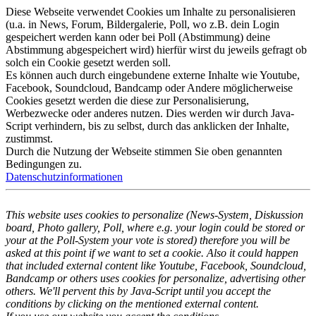
Diese Webseite verwendet Cookies um Inhalte zu personalisieren
(u.a. in News, Forum, Bildergalerie, Poll, wo z.B. dein Login
gespeichert werden kann oder bei Poll (Abstimmung) deine
Abstimmung abgespeichert wird) hierfür wirst du jeweils gefragt ob
solch ein Cookie gesetzt werden soll.
Es können auch durch eingebundene externe Inhalte wie Youtube,
Facebook, Soundcloud, Bandcamp oder Andere möglicherweise
Cookies gesetzt werden die diese zur Personalisierung,
Werbezwecke oder anderes nutzen. Dies werden wir durch Java-
Script verhindern, bis zu selbst, durch das anklicken der Inhalte,
zustimmst.
Durch die Nutzung der Webseite stimmen Sie oben genannten
Bedingungen zu.
Datenschutzinformationen
This website uses cookies to personalize (News-System, Diskussion
board, Photo gallery, Poll, where e.g. your login could be stored or
your at the Poll-System your vote is stored) therefore you will be
asked at this point if we want to set a cookie. Also it could happen
that included external content like Youtube, Facebook, Soundcloud,
Bandcamp or others uses cookies for personalize, advertising other
others. We'll pervent this by Java-Script until you accept the
conditions by clicking on the mentioned external content.