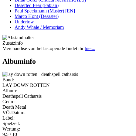
Deserted Fear (Fabian)
Paul Speckmann (Master) [EN]
Marco Hont (Desaster)
Undertow
Andy Whale / Memoriam
Zusatzinfo
Merchandise von hell-is-open.de findet ihr
hier...
Albuminfo
Band:
LAY DOWN ROTTEN
Album:
Deathspell Catharsis
Genre:
Death Metal
VÖ-Datum:
Label:
Spielzeit:
Wertung:
9.5 / 10