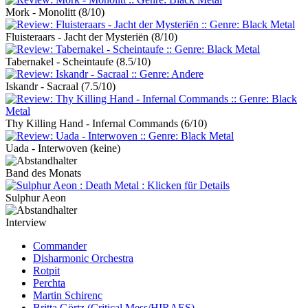
Mork - Monolitt
(8/10)
Fluisteraars - Jacht der Mysteriën
(8/10)
Tabernakel - Scheintaufe
(8.5/10)
Iskandr - Sacraal
(7.5/10)
Thy Killing Hand - Infernal Commands
(6/10)
Uada - Interwoven
(keine)
Band des Monats
Sulphur Aeon
Interview
Commander
Disharmonic Orchestra
Rotpit
Perchta
Martin Schirenc
Britta Görtz (Critical Mess/HIRAES)