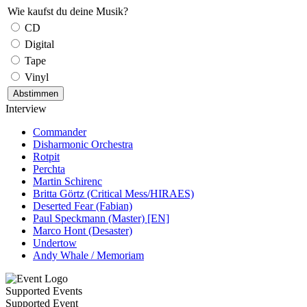
Wie kaufst du deine Musik?
CD
Digital
Tape
Vinyl
Interview
Commander
Disharmonic Orchestra
Rotpit
Perchta
Martin Schirenc
Britta Görtz (Critical Mess/HIRAES)
Deserted Fear (Fabian)
Paul Speckmann (Master) [EN]
Marco Hont (Desaster)
Undertow
Andy Whale / Memoriam
Supported Events
Supported Event