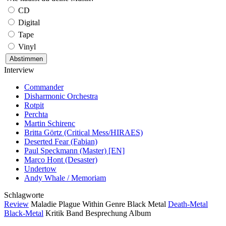
CD
Digital
Tape
Vinyl
Interview
Commander
Disharmonic Orchestra
Rotpit
Perchta
Martin Schirenc
Britta Görtz (Critical Mess/HIRAES)
Deserted Fear (Fabian)
Paul Speckmann (Master) [EN]
Marco Hont (Desaster)
Undertow
Andy Whale / Memoriam
Schlagworte
Review
Maladie
Plague Within
Genre
Black Metal
Death-Metal
Black-Metal
Kritik
Band
Besprechung
Album