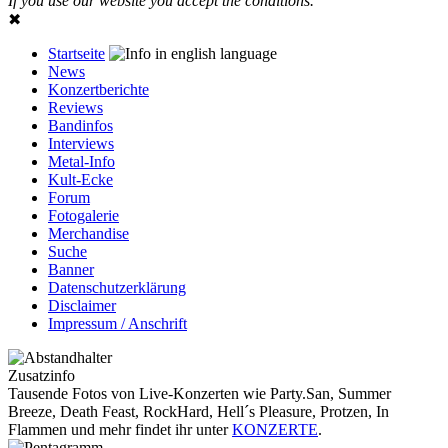
If you use our website you accept the conditions.
✖
Startseite
News
Konzertberichte
Reviews
Bandinfos
Interviews
Metal-Info
Kult-Ecke
Forum
Fotogalerie
Merchandise
Suche
Banner
Datenschutzerklärung
Disclaimer
Impressum / Anschrift
Zusatzinfo
Tausende Fotos von Live-Konzerten wie Party.San, Summer
Breeze, Death Feast, RockHard, Hell´s Pleasure, Protzen, In
Flammen und mehr findet ihr unter
KONZERTE
.