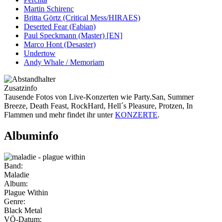
Martin Schirenc
Britta Görtz (Critical Mess/HIRAES)
Deserted Fear (Fabian)
Paul Speckmann (Master) [EN]
Marco Hont (Desaster)
Undertow
Andy Whale / Memoriam
Zusatzinfo
Tausende Fotos von Live-Konzerten wie Party.San, Summer
Breeze, Death Feast, RockHard, Hell´s Pleasure, Protzen, In
Flammen und mehr findet ihr unter
KONZERTE
.
Albuminfo
Band:
Maladie
Album:
Plague Within
Genre:
Black Metal
VÖ-Datum: