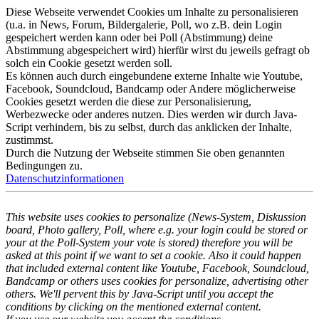
Diese Webseite verwendet Cookies um Inhalte zu personalisieren
(u.a. in News, Forum, Bildergalerie, Poll, wo z.B. dein Login
gespeichert werden kann oder bei Poll (Abstimmung) deine
Abstimmung abgespeichert wird) hierfür wirst du jeweils gefragt ob
solch ein Cookie gesetzt werden soll.
Es können auch durch eingebundene externe Inhalte wie Youtube,
Facebook, Soundcloud, Bandcamp oder Andere möglicherweise
Cookies gesetzt werden die diese zur Personalisierung,
Werbezwecke oder anderes nutzen. Dies werden wir durch Java-
Script verhindern, bis zu selbst, durch das anklicken der Inhalte,
zustimmst.
Durch die Nutzung der Webseite stimmen Sie oben genannten
Bedingungen zu.
Datenschutzinformationen
This website uses cookies to personalize (News-System, Diskussion
board, Photo gallery, Poll, where e.g. your login could be stored or
your at the Poll-System your vote is stored) therefore you will be
asked at this point if we want to set a cookie. Also it could happen
that included external content like Youtube, Facebook, Soundcloud,
Bandcamp or others uses cookies for personalize, advertising other
others. We'll pervent this by Java-Script until you accept the
conditions by clicking on the mentioned external content.