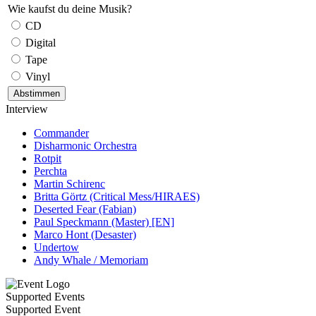
Wie kaufst du deine Musik?
CD
Digital
Tape
Vinyl
Interview
Commander
Disharmonic Orchestra
Rotpit
Perchta
Martin Schirenc
Britta Görtz (Critical Mess/HIRAES)
Deserted Fear (Fabian)
Paul Speckmann (Master) [EN]
Marco Hont (Desaster)
Undertow
Andy Whale / Memoriam
Supported Events
Supported Event