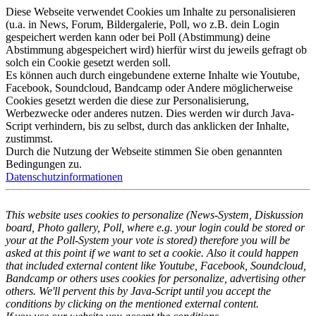
Diese Webseite verwendet Cookies um Inhalte zu personalisieren
(u.a. in News, Forum, Bildergalerie, Poll, wo z.B. dein Login
gespeichert werden kann oder bei Poll (Abstimmung) deine
Abstimmung abgespeichert wird) hierfür wirst du jeweils gefragt ob
solch ein Cookie gesetzt werden soll.
Es können auch durch eingebundene externe Inhalte wie Youtube,
Facebook, Soundcloud, Bandcamp oder Andere möglicherweise
Cookies gesetzt werden die diese zur Personalisierung,
Werbezwecke oder anderes nutzen. Dies werden wir durch Java-
Script verhindern, bis zu selbst, durch das anklicken der Inhalte,
zustimmst.
Durch die Nutzung der Webseite stimmen Sie oben genannten
Bedingungen zu.
Datenschutzinformationen
This website uses cookies to personalize (News-System, Diskussion
board, Photo gallery, Poll, where e.g. your login could be stored or
your at the Poll-System your vote is stored) therefore you will be
asked at this point if we want to set a cookie. Also it could happen
that included external content like Youtube, Facebook, Soundcloud,
Bandcamp or others uses cookies for personalize, advertising other
others. We'll pervent this by Java-Script until you accept the
conditions by clicking on the mentioned external content.