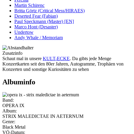
Martin Schirenc
Britta Görtz (Critical Mess/HIRAES)
Deserted Fear (Fabian)
Paul Speckmann (Master) [EN]
Marco Hont (Desaster)
Undertow
Andy Whale / Memoriam
Zusatzinfo
Schaut mal in unsere
KULT-ECKE
. Da gibts jede Menge
Konzertkarten seit den 80er Jahren, Autogramme, Trophäen von
Konzerten und sonstige Kuriositäten zu sehen
Albuminfo
Band:
OPERA IX
Album:
STRIX MALEDICTAE IN AETERNUM
Genre:
Black Metal
VÖ-Datum: