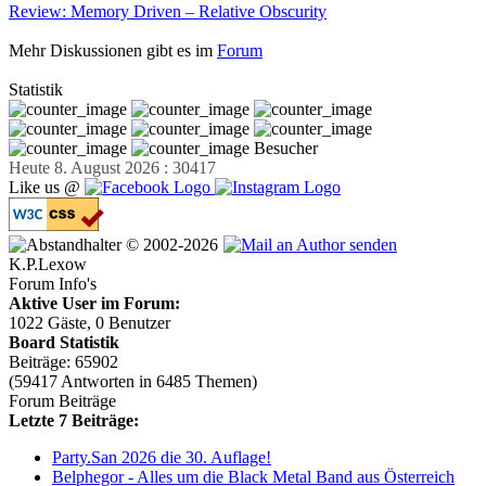
Review: Memory Driven – Relative Obscurity
Mehr Diskussionen gibt es im
Forum
Statistik
Besucher
Heute 8. August 2026 : 30417
Like us @
© 2002-2026
K.P.Lexow
Forum Info's
Aktive User im Forum:
1022 Gäste, 0 Benutzer
Board Statistik
Beiträge: 65902
(59417 Antworten in 6485 Themen)
Forum Beiträge
Letzte 7 Beiträge:
Party.San 2026 die 30. Auflage!
Belphegor - Alles um die Black Metal Band aus Österreich