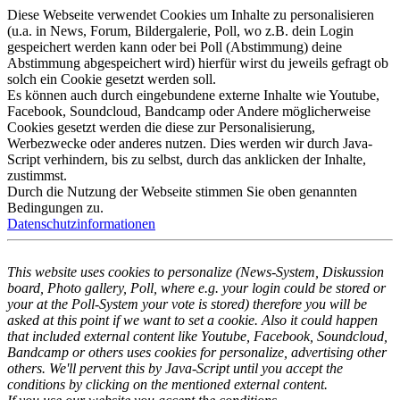
Diese Webseite verwendet Cookies um Inhalte zu personalisieren
(u.a. in News, Forum, Bildergalerie, Poll, wo z.B. dein Login
gespeichert werden kann oder bei Poll (Abstimmung) deine
Abstimmung abgespeichert wird) hierfür wirst du jeweils gefragt ob
solch ein Cookie gesetzt werden soll.
Es können auch durch eingebundene externe Inhalte wie Youtube,
Facebook, Soundcloud, Bandcamp oder Andere möglicherweise
Cookies gesetzt werden die diese zur Personalisierung,
Werbezwecke oder anderes nutzen. Dies werden wir durch Java-
Script verhindern, bis zu selbst, durch das anklicken der Inhalte,
zustimmst.
Durch die Nutzung der Webseite stimmen Sie oben genannten
Bedingungen zu.
Datenschutzinformationen
This website uses cookies to personalize (News-System, Diskussion
board, Photo gallery, Poll, where e.g. your login could be stored or
your at the Poll-System your vote is stored) therefore you will be
asked at this point if we want to set a cookie. Also it could happen
that included external content like Youtube, Facebook, Soundcloud,
Bandcamp or others uses cookies for personalize, advertising other
others. We'll pervent this by Java-Script until you accept the
conditions by clicking on the mentioned external content.