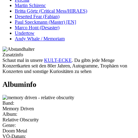
Martin Schirenc
Britta Görtz (Critical Mess/HIRAES)
Deserted Fear (Fabian)
Paul Speckmann (Master) [EN]
Marco Hont (Desaster)
Undertow
Andy Whale / Memoriam
Zusatzinfo
Schaut mal in unsere
KULT-ECKE
. Da gibts jede Menge
Konzertkarten seit den 80er Jahren, Autogramme, Trophäen von
Konzerten und sonstige Kuriositäten zu sehen
Albuminfo
Band:
Memory Driven
Album:
Relative Obscurity
Genre:
Doom Metal
VÖ-Datum: