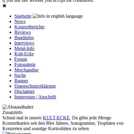
If you use our website you accept the conditions.
✖
Startseite
News
Konzertberichte
Reviews
Bandinfos
Interviews
Metal-Info
Kult-Ecke
Forum
Fotogalerie
Merchandise
Suche
Banner
Datenschutzerklärung
Disclaimer
Impressum / Anschrift
Zusatzinfo
Schaut mal in unsere
KULT-ECKE
. Da gibts jede Menge
Konzertkarten seit den 80er Jahren, Autogramme, Trophäen von
Konzerten und sonstige Kuriositäten zu sehen