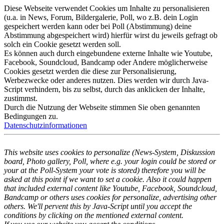
Diese Webseite verwendet Cookies um Inhalte zu personalisieren
(u.a. in News, Forum, Bildergalerie, Poll, wo z.B. dein Login
gespeichert werden kann oder bei Poll (Abstimmung) deine
Abstimmung abgespeichert wird) hierfür wirst du jeweils gefragt ob
solch ein Cookie gesetzt werden soll.
Es können auch durch eingebundene externe Inhalte wie Youtube,
Facebook, Soundcloud, Bandcamp oder Andere möglicherweise
Cookies gesetzt werden die diese zur Personalisierung,
Werbezwecke oder anderes nutzen. Dies werden wir durch Java-
Script verhindern, bis zu selbst, durch das anklicken der Inhalte,
zustimmst.
Durch die Nutzung der Webseite stimmen Sie oben genannten
Bedingungen zu.
Datenschutzinformationen
This website uses cookies to personalize (News-System, Diskussion
board, Photo gallery, Poll, where e.g. your login could be stored or
your at the Poll-System your vote is stored) therefore you will be
asked at this point if we want to set a cookie. Also it could happen
that included external content like Youtube, Facebook, Soundcloud,
Bandcamp or others uses cookies for personalize, advertising other
others. We'll pervent this by Java-Script until you accept the
conditions by clicking on the mentioned external content.