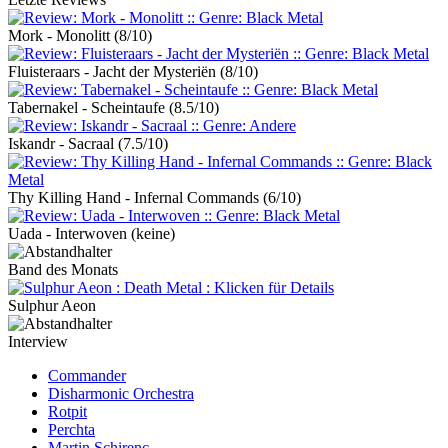
Mork - Monolitt
(8/10)
Fluisteraars - Jacht der Mysteriën
(8/10)
Tabernakel - Scheintaufe
(8.5/10)
Iskandr - Sacraal
(7.5/10)
Thy Killing Hand - Infernal Commands
(6/10)
Uada - Interwoven
(keine)
Band des Monats
Sulphur Aeon
Interview
Commander
Disharmonic Orchestra
Rotpit
Perchta
Martin Schirenc