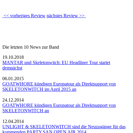
<< vorheriges Review
nächstes Review >>
Die letzten 10 News zur Band
19.10.2018
MANTAR und Skeletonwitch: EU Headliner Tour startet
demnächst
06.01.2015
GOATWHORE kündigen Europatour als Direktsupport von
SKELETONWITCH im April 2015 an
24.12.2014
GOATWHORE kündigen Europatour als Direktsupport von
SKELETONWITCH an
12.04.2014
UNLIGHT & SKELETONWITCH sind die Neuzugänge für das
kommenden PARTY.SAN OPEN AIR 2014.