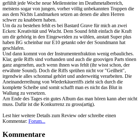
gefühlt jede Woche neue Meilensteine im Deathmetalbereich,
meistens sogar von jungen, vorher völlig unbekannten Truppen die
aus dem Nichts Landmarken setzen an denen die alten Herren
schwer zu knabbern haben.
Um da zu bestehen fehlt es bei Bastard Grave für mich an zwei
Ecken: Kreativität und Wucht. Dem Sound fehlt einfach die Kraft
um dir gehörig in den Eingeweiden zu wühlen, anstatt Super plus
haben BG scheinbar nur E10 getankt oder der Soundmann hat
geschlafen.
Und dann kommt von der Instrumentenfraktion wenig erbauliches.
Klar, geile Riffs sind vorhanden und auch die groovigen Parts tönen
ganz angenehm, auch wenn ihnen was fehlt (ihr wisst schon, der
erwähnte Sound). Doch die Riffs sprühen nicht vor "Geilheit",
irgendwie alles schonmal gehört und anderweitig verarbeiten. Die
Aneinanderreihung von Wiederkäuerriffs zieht sich durch die
komplette Scheibe und somit schafft man es nicht das Blut in
Wallung zu versetzen.
Am Ende des Tages ein gutes Album das man hören kann aber nicht
muss. Dafür ist die Konkurrenz zu gross(artig).
Lest hier weitere Details zum Review oder schreibe einen
Kommentar:
Forum...
Kommentare