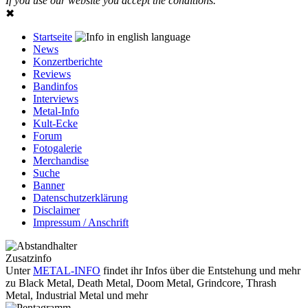
If you use our website you accept the conditions.
✖
Startseite
News
Konzertberichte
Reviews
Bandinfos
Interviews
Metal-Info
Kult-Ecke
Forum
Fotogalerie
Merchandise
Suche
Banner
Datenschutzerklärung
Disclaimer
Impressum / Anschrift
Zusatzinfo
Unter
METAL-INFO
findet ihr Infos über die Entstehung und mehr
zu Black Metal, Death Metal, Doom Metal, Grindcore, Thrash
Metal, Industrial Metal und mehr