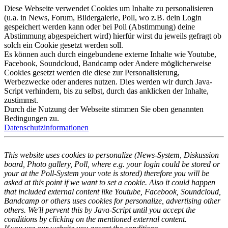
Diese Webseite verwendet Cookies um Inhalte zu personalisieren
(u.a. in News, Forum, Bildergalerie, Poll, wo z.B. dein Login
gespeichert werden kann oder bei Poll (Abstimmung) deine
Abstimmung abgespeichert wird) hierfür wirst du jeweils gefragt ob
solch ein Cookie gesetzt werden soll.
Es können auch durch eingebundene externe Inhalte wie Youtube,
Facebook, Soundcloud, Bandcamp oder Andere möglicherweise
Cookies gesetzt werden die diese zur Personalisierung,
Werbezwecke oder anderes nutzen. Dies werden wir durch Java-
Script verhindern, bis zu selbst, durch das anklicken der Inhalte,
zustimmst.
Durch die Nutzung der Webseite stimmen Sie oben genannten
Bedingungen zu.
Datenschutzinformationen
This website uses cookies to personalize (News-System, Diskussion
board, Photo gallery, Poll, where e.g. your login could be stored or
your at the Poll-System your vote is stored) therefore you will be
asked at this point if we want to set a cookie. Also it could happen
that included external content like Youtube, Facebook, Soundcloud,
Bandcamp or others uses cookies for personalize, advertising other
others. We'll pervent this by Java-Script until you accept the
conditions by clicking on the mentioned external content.