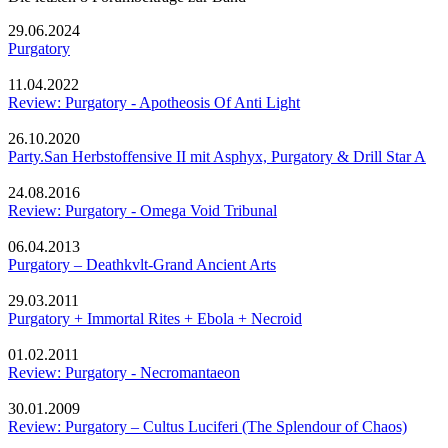
29.06.2024
Purgatory
11.04.2022
Review: Purgatory - Apotheosis Of Anti Light
26.10.2020
Party.San Herbstoffensive II mit Asphyx, Purgatory & Drill Star A
24.08.2016
Review: Purgatory - Omega Void Tribunal
06.04.2013
Purgatory – Deathkvlt-Grand Ancient Arts
29.03.2011
Purgatory + Immortal Rites + Ebola + Necroid
01.02.2011
Review: Purgatory - Necromantaeon
30.01.2009
Review: Purgatory – Cultus Luciferi (The Splendour of Chaos)