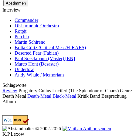
Interview
Commander
Disharmonic Orchestra
Rotpit
Perchta
Martin Schirenc
Britta Görtz (Critical Mess/HIRAES)
Deserted Fear (Fabian)
Paul Speckmann (Master) [EN]
Marco Hont (Desaster)
Undertow
Andy Whale / Memoriam
Schlagworte
Review
Purgatory
Cultus Luciferi (The Splendour of Chaos)
Genre
Death Metal
Death-Metal
Black-Metal
Kritik
Band
Besprechung
Album
© 2002-2026
K.P.Lexow