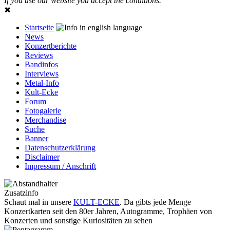
If you use our website you accept the conditions.
✖
Startseite
News
Konzertberichte
Reviews
Bandinfos
Interviews
Metal-Info
Kult-Ecke
Forum
Fotogalerie
Merchandise
Suche
Banner
Datenschutzerklärung
Disclaimer
Impressum / Anschrift
Zusatzinfo
Schaut mal in unsere
KULT-ECKE
. Da gibts jede Menge
Konzertkarten seit den 80er Jahren, Autogramme, Trophäen von
Konzerten und sonstige Kuriositäten zu sehen