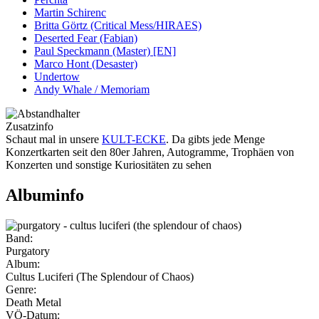
Martin Schirenc
Britta Görtz (Critical Mess/HIRAES)
Deserted Fear (Fabian)
Paul Speckmann (Master) [EN]
Marco Hont (Desaster)
Undertow
Andy Whale / Memoriam
Zusatzinfo
Schaut mal in unsere
KULT-ECKE
. Da gibts jede Menge
Konzertkarten seit den 80er Jahren, Autogramme, Trophäen von
Konzerten und sonstige Kuriositäten zu sehen
Albuminfo
Band:
Purgatory
Album:
Cultus Luciferi (The Splendour of Chaos)
Genre:
Death Metal
VÖ-Datum: