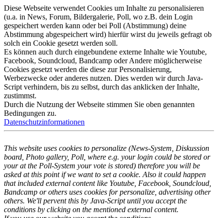
Diese Webseite verwendet Cookies um Inhalte zu personalisieren
(u.a. in News, Forum, Bildergalerie, Poll, wo z.B. dein Login
gespeichert werden kann oder bei Poll (Abstimmung) deine
Abstimmung abgespeichert wird) hierfür wirst du jeweils gefragt ob
solch ein Cookie gesetzt werden soll.
Es können auch durch eingebundene externe Inhalte wie Youtube,
Facebook, Soundcloud, Bandcamp oder Andere möglicherweise
Cookies gesetzt werden die diese zur Personalisierung,
Werbezwecke oder anderes nutzen. Dies werden wir durch Java-
Script verhindern, bis zu selbst, durch das anklicken der Inhalte,
zustimmst.
Durch die Nutzung der Webseite stimmen Sie oben genannten
Bedingungen zu.
Datenschutzinformationen
This website uses cookies to personalize (News-System, Diskussion
board, Photo gallery, Poll, where e.g. your login could be stored or
your at the Poll-System your vote is stored) therefore you will be
asked at this point if we want to set a cookie. Also it could happen
that included external content like Youtube, Facebook, Soundcloud,
Bandcamp or others uses cookies for personalize, advertising other
others. We'll pervent this by Java-Script until you accept the
conditions by clicking on the mentioned external content.