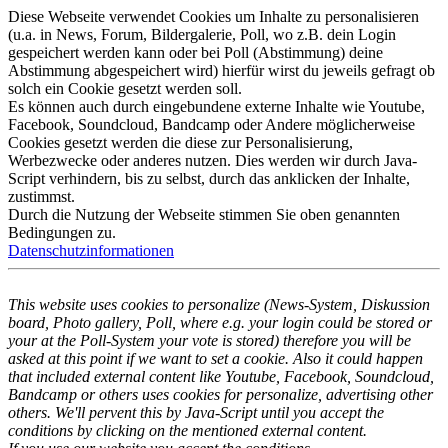
Diese Webseite verwendet Cookies um Inhalte zu personalisieren
(u.a. in News, Forum, Bildergalerie, Poll, wo z.B. dein Login
gespeichert werden kann oder bei Poll (Abstimmung) deine
Abstimmung abgespeichert wird) hierfür wirst du jeweils gefragt ob
solch ein Cookie gesetzt werden soll.
Es können auch durch eingebundene externe Inhalte wie Youtube,
Facebook, Soundcloud, Bandcamp oder Andere möglicherweise
Cookies gesetzt werden die diese zur Personalisierung,
Werbezwecke oder anderes nutzen. Dies werden wir durch Java-
Script verhindern, bis zu selbst, durch das anklicken der Inhalte,
zustimmst.
Durch die Nutzung der Webseite stimmen Sie oben genannten
Bedingungen zu.
Datenschutzinformationen
This website uses cookies to personalize (News-System, Diskussion
board, Photo gallery, Poll, where e.g. your login could be stored or
your at the Poll-System your vote is stored) therefore you will be
asked at this point if we want to set a cookie. Also it could happen
that included external content like Youtube, Facebook, Soundcloud,
Bandcamp or others uses cookies for personalize, advertising other
others. We'll pervent this by Java-Script until you accept the
conditions by clicking on the mentioned external content.