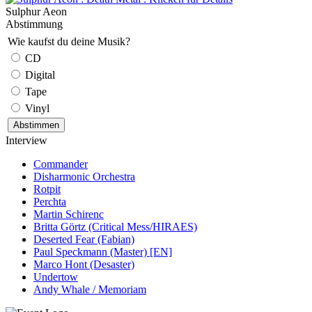
Sulphur Aeon
Abstimmung
Wie kaufst du deine Musik?
CD
Digital
Tape
Vinyl
Interview
Commander
Disharmonic Orchestra
Rotpit
Perchta
Martin Schirenc
Britta Görtz (Critical Mess/HIRAES)
Deserted Fear (Fabian)
Paul Speckmann (Master) [EN]
Marco Hont (Desaster)
Undertow
Andy Whale / Memoriam