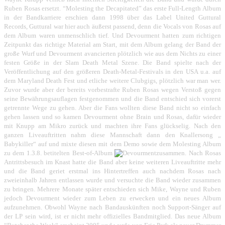
Ruben Rosas ersetzt. “Molesting the Decapitated” das erste Full-Length Album
in der Bandkarriere erschien dann 1998 über das Label United Guttural
Records, Guttural war hier auch äußerst passend, denn die Vocals von Rosas auf
dem Album waren unmenschlich tief. Und Devourment hatten zum richtigen
Zeitpunkt das richtige Material am Start, mit dem Album gelang der Band der
große Wurf und Devourment avancierten plötzlich wie aus dem Nichts zu einer
festen Größe in der Slam Death Metal Szene. Die Band spielte nach der
Veröffentlichung auf den größeren Death-Metal-Festivals in den USA u.a. auf
dem Maryland Death Fest und etliche weitere Clubgigs, plötzlich war man wer.
Zuvor wurde aber der bereits vorbestrafte Ruben Rosas wegen Verstoß gegen
seine Bewährungsauflagen festgenommen und die Band entschied sich vorerst
getrennte Wege zu gehen. Aber die Fans wollten diese Band nicht so einfach
gehen lassen und so kamen Devourment ohne Brain und Rosas, dafür wieder
mit Knupp am Mikro zurück und machten ihre Fans glückselig. Nach den
ganzen Liveauftritten nahm diese Mannschaft dann den Knallersong „
Babykiller“ auf und mixte diesen mit dem Demo sowie dem Molesting Album
zu dem 1.3.8. betitelten Best-of-Album
zusammen. Nach Rosas
Antrittsbesuch im Knast hatte die Band aber keine weiteren Liveauftritte mehr
und die Band geriet erstmal ins Hintertreffen auch nachdem Rosas nach
zweieinhalb Jahren entlassen wurde und versuchte die Band wieder zusammen
zu bringen. Mehrere Monate später entschieden sich Mike, Wayne und Ruben
jedoch Devourment wieder zum Leben zu erwecken und ein neues Album
aufzunehmen. Obwohl Wayne nach Bandauskünften noch Support-Sänger auf
der LP sein wird, ist er nicht mehr offizielles Bandmitglied. Das neue Album