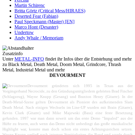
Martin Schirenc
Britta Görtz (Critical Mess/HIRAES)
Deserted Fear (Fabian)
Paul Speckmann (Master) [EN]
Marco Hont (Desaster)
Undertow
Andy Whale / Memoriam
Zusatzinfo
Unter
METAL-INFO
findet ihr Infos über die Entstehung und mehr
zu Black Metal, Death Metal, Doom Metal, Grindcore, Thrash
Metal, Industrial Metal und mehr
DEVOURMENT
Devourment gründeten sich 1995 in Texas aus der
Vorgängerband Necrocide, zu den Gründungsmitgliedern gehörten Brad Fincher
(Schlagzeug), Wayne Knupp (Gesang) und Braxton Henry (Gitarre). In der
Death-Metal-Szene gelten Devourment als Pioniere des aufkeimenden Slam
Death Metal. Nach einigen Wechseln im Line-UP wurden mit Brain (Gitarre),
Kevin Clark (Gitarre) und Mike Majewski (Bass) eine feste Besetzung
gefunden. 1997 war man dann soweit um das erste Demo “Impaled“ aus der
Hüfte zu feuern, auch wenn das Demo nicht unbedingt das große musikalische
Highlight war, konnte man doch schon ein erstes Achtungszeichen setzen.
Wayne Knupp verließ nach internen Streitigkeiten die Band und wurde durch