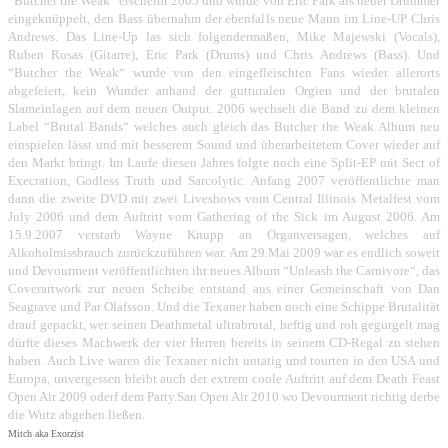
“Butcher the Weak“ erscheint 2005 und wurde von Eric Park als neuer Drummer
eingeknüppelt, den Bass übernahm der ebenfalls neue Mann im Line-UP Chris
Andrews. Das Line-Up las sich folgendermaßen, Mike Majewski (Vocals),
Ruben Rosas (Gitarre), Eric Park (Drums) und Chris Andrews (Bass). Und
“Butcher the Weak“ wurde von den eingefleischten Fans wieder allerorts
abgefeiert, kein Wunder anhand der gutturalen Orgien und der brutalen
Slameinlagen auf dem neuen Output. 2006 wechselt die Band zu dem kleinen
Label “Brutal Bands“ welches auch gleich das Butcher the Weak Album neu
einspielen lässt und mit besserem Sound und überarbeitetem Cover wieder auf
den Markt bringt. Im Laufe diesen Jahres folgte noch eine Split-EP mit Sect of
Execration, Godless Truth und Sarcolytic. Anfang 2007 veröffentlichte man
dann die zweite DVD mit zwei Liveshows vom Central Illinois Metalfest vom
July 2006 und dem Auftritt vom Gathering of the Sick im August 2006. Am
15.9.2007 verstarb Wayne Knupp an Organversagen, welches auf
Alkoholmissbrauch zurückzuführen war. Am 29.Mai 2009 war es endlich soweit
und Devourment veröffentlichten ihr neues Album “Unleash the Carnivore“, das
Coverartwork zur neuen Scheibe entstand aus einer Gemeinschaft von Dan
Seagrave und Par Olafsson. Und die Texaner haben noch eine Schippe Brutalität
drauf gepackt, wer seinen Deathmetal ultrabrutal, heftig und roh gegurgelt mag
dürfte dieses Machwerk der vier Herren bereits in seinem CD-Regal zu stehen
haben. Auch Live waren die Texaner nicht untätig und tourten in den USA und
Europa, unvergessen bleibt auch der extrem coole Auftritt auf dem Death Feast
Open Air 2009 oderf dem Party.San Open Air 2010 wo Devourment richtig derbe
die Wutz abgehen ließen.
Mitch aka Exorzist