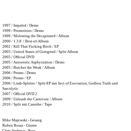
Bisher erschienene Alben:
1997 / Impaled / Demo
1999 / Promotions / Demo
1999 / Molesting the Decapitated / Album
2000 / 1.3.8. / Best-of-Album
2002 / Kill That Fucking Bitch / EP
2005 / United States of Goregrind / Split-Album
2005 / Official DVD
2005 / Autoerotic Asphyxiation / Demo
2005 / Butcher the Weak / Album
2006 / Promo / Demo
2006 / Promo / EP
2006 / Limb-Splitter / Split-EP mit Sect of Execration, Godless Truth und
Sarcolytic
2007 / Official DVD 2
2009 / Unleash the Carnivore / Album
2010 / Split mit Cannibe / Tape
Bandmembers:
Mike Majewski - Gesang
Ruben Rosas - Gitarre
Chris Andrews - Bass