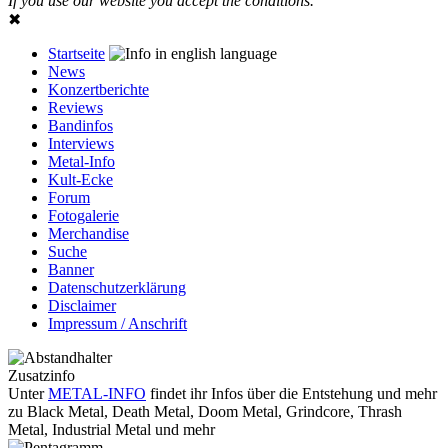
If you use our website you accept the conditions.
✖
Startseite
News
Konzertberichte
Reviews
Bandinfos
Interviews
Metal-Info
Kult-Ecke
Forum
Fotogalerie
Merchandise
Suche
Banner
Datenschutzerklärung
Disclaimer
Impressum / Anschrift
Zusatzinfo
Unter
METAL-INFO
findet ihr Infos über die Entstehung und mehr
zu Black Metal, Death Metal, Doom Metal, Grindcore, Thrash
Metal, Industrial Metal und mehr