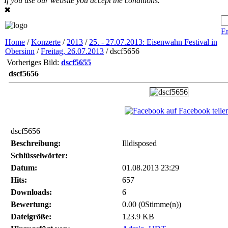
If you use our website you accept the conditions.
✖
Er
Home
/
Konzerte
/
2013
/
25. - 27.07.2013: Eisenwahn Festival in
Obersinn
/
Freitag, 26.07.2013
/ dscf5656
Vorheriges Bild:
dscf5655
dscf5656
auf Facebook teile
dscf5656
Beschreibung:
Illdisposed
Schlüsselwörter:
Datum:
01.08.2013 23:29
Hits:
657
Downloads:
6
Bewertung:
0.00 (0Stimme(n))
Dateigröße:
123.9 KB