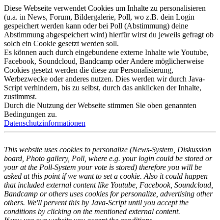
Diese Webseite verwendet Cookies um Inhalte zu personalisieren
(u.a. in News, Forum, Bildergalerie, Poll, wo z.B. dein Login
gespeichert werden kann oder bei Poll (Abstimmung) deine
Abstimmung abgespeichert wird) hierfür wirst du jeweils gefragt ob
solch ein Cookie gesetzt werden soll.
Es können auch durch eingebundene externe Inhalte wie Youtube,
Facebook, Soundcloud, Bandcamp oder Andere möglicherweise
Cookies gesetzt werden die diese zur Personalisierung,
Werbezwecke oder anderes nutzen. Dies werden wir durch Java-
Script verhindern, bis zu selbst, durch das anklicken der Inhalte,
zustimmst.
Durch die Nutzung der Webseite stimmen Sie oben genannten
Bedingungen zu.
Datenschutzinformationen
This website uses cookies to personalize (News-System, Diskussion
board, Photo gallery, Poll, where e.g. your login could be stored or
your at the Poll-System your vote is stored) therefore you will be
asked at this point if we want to set a cookie. Also it could happen
that included external content like Youtube, Facebook, Soundcloud,
Bandcamp or others uses cookies for personalize, advertising other
others. We'll pervent this by Java-Script until you accept the
conditions by clicking on the mentioned external content.