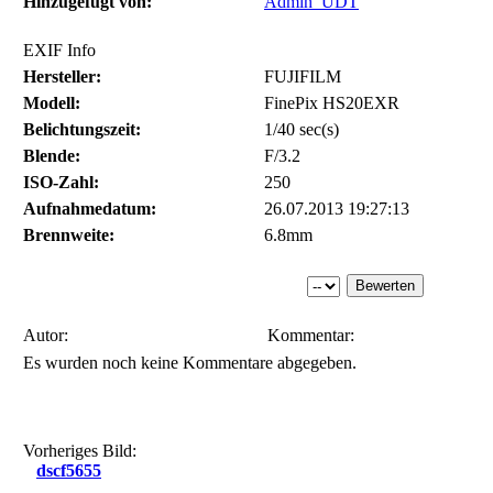
Hinzugefügt von:
Admin_UDT
EXIF Info
Hersteller:
FUJIFILM
Modell:
FinePix HS20EXR
Belichtungszeit:
1/40 sec(s)
Blende:
F/3.2
ISO-Zahl:
250
Aufnahmedatum:
26.07.2013 19:27:13
Brennweite:
6.8mm
Autor:
Kommentar:
Es wurden noch keine Kommentare abgegeben.
Vorheriges Bild:
dscf5655