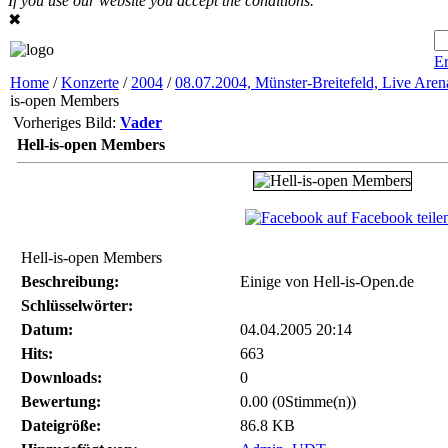
If you use our website you accept the conditions.
✖
Er
Home
/
Konzerte
/
2004
/
08.07.2004, Münster-Breitefeld, Live Aren
is-open Members
Vorheriges Bild:
Vader
Hell-is-open Members
auf Facebook teile
Hell-is-open Members
Beschreibung:
Einige von Hell-is-Open.de
Schlüsselwörter:
Datum:
04.04.2005 20:14
Hits:
663
Downloads:
0
Bewertung:
0.00 (0Stimme(n))
Dateigröße:
86.8 KB