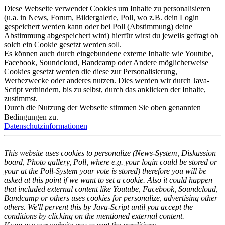
Diese Webseite verwendet Cookies um Inhalte zu personalisieren
(u.a. in News, Forum, Bildergalerie, Poll, wo z.B. dein Login
gespeichert werden kann oder bei Poll (Abstimmung) deine
Abstimmung abgespeichert wird) hierfür wirst du jeweils gefragt ob
solch ein Cookie gesetzt werden soll.
Es können auch durch eingebundene externe Inhalte wie Youtube,
Facebook, Soundcloud, Bandcamp oder Andere möglicherweise
Cookies gesetzt werden die diese zur Personalisierung,
Werbezwecke oder anderes nutzen. Dies werden wir durch Java-
Script verhindern, bis zu selbst, durch das anklicken der Inhalte,
zustimmst.
Durch die Nutzung der Webseite stimmen Sie oben genannten
Bedingungen zu.
Datenschutzinformationen
This website uses cookies to personalize (News-System, Diskussion
board, Photo gallery, Poll, where e.g. your login could be stored or
your at the Poll-System your vote is stored) therefore you will be
asked at this point if we want to set a cookie. Also it could happen
that included external content like Youtube, Facebook, Soundcloud,
Bandcamp or others uses cookies for personalize, advertising other
others. We'll pervent this by Java-Script until you accept the
conditions by clicking on the mentioned external content.