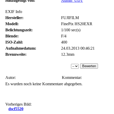
Hinzugefügt von:
Admin_UDT
EXIF Info
Hersteller:
FUJIFILM
Modell:
FinePix HS20EXR
Belichtungszeit:
1/100 sec(s)
Blende:
F/4
ISO-Zahl:
400
Aufnahmedatum:
24.03.2013 00:46:21
Brennweite:
12.3mm
Autor:
Kommentar:
Es wurden noch keine Kommentare abgegeben.
Vorheriges Bild:
dscf5520