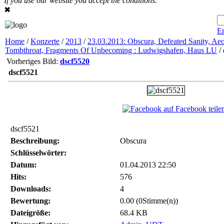
If you use our website you accept the conditions.
✖
Er
Home
/
Konzerte
/
2013
/
23.03.2013: Obscura, Defeated Sanity, Ae
Tombthroat, Fragments Of Unbecoming : Ludwigshafen, Haus LU
/ 
Vorheriges Bild:
dscf5520
dscf5521
auf Facebook teile
dscf5521
Beschreibung:
Obscura
Schlüsselwörter:
Datum:
01.04.2013 22:50
Hits:
576
Downloads:
4
Bewertung:
0.00 (0Stimme(n))
Dateigröße:
68.4 KB