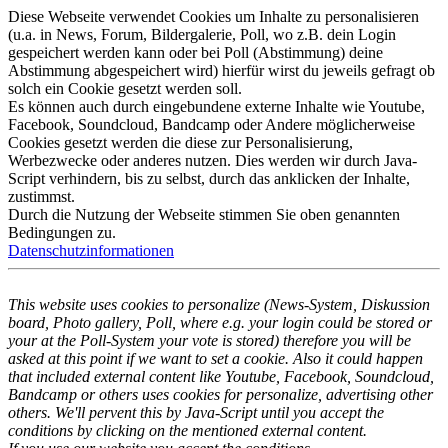
Diese Webseite verwendet Cookies um Inhalte zu personalisieren
(u.a. in News, Forum, Bildergalerie, Poll, wo z.B. dein Login
gespeichert werden kann oder bei Poll (Abstimmung) deine
Abstimmung abgespeichert wird) hierfür wirst du jeweils gefragt ob
solch ein Cookie gesetzt werden soll.
Es können auch durch eingebundene externe Inhalte wie Youtube,
Facebook, Soundcloud, Bandcamp oder Andere möglicherweise
Cookies gesetzt werden die diese zur Personalisierung,
Werbezwecke oder anderes nutzen. Dies werden wir durch Java-
Script verhindern, bis zu selbst, durch das anklicken der Inhalte,
zustimmst.
Durch die Nutzung der Webseite stimmen Sie oben genannten
Bedingungen zu.
Datenschutzinformationen
This website uses cookies to personalize (News-System, Diskussion
board, Photo gallery, Poll, where e.g. your login could be stored or
your at the Poll-System your vote is stored) therefore you will be
asked at this point if we want to set a cookie. Also it could happen
that included external content like Youtube, Facebook, Soundcloud,
Bandcamp or others uses cookies for personalize, advertising other
others. We'll pervent this by Java-Script until you accept the
conditions by clicking on the mentioned external content.