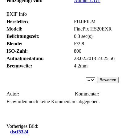
Hinzugefügt von:
Admin_UDT
EXIF Info
Hersteller:
FUJIFILM
Modell:
FinePix HS20EXR
Belichtungszeit:
0.3 sec(s)
Blende:
F/2.8
ISO-Zahl:
800
Aufnahmedatum:
23.02.2013 23:25:56
Brennweite:
4.2mm
Autor:
Kommentar:
Es wurden noch keine Kommentare abgegeben.
Vorheriges Bild:
dscf5324