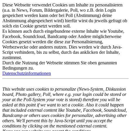
Diese Webseite verwendet Cookies um Inhalte zu personalisieren
(u.a. in News, Forum, Bildergalerie, Poll, wo z.B. dein Login
gespeichert werden kann oder bei Poll (Abstimmung) deine
Abstimmung abgespeichert wird) hierfür wirst du jeweils gefragt ob
solch ein Cookie gesetzt werden soll.
Es können auch durch eingebundene externe Inhalte wie Youtube,
Facebook, Soundcloud, Bandcamp oder Andere möglicherweise
Cookies gesetzt werden die diese zur Personalisierung,
Werbezwecke oder anderes nutzen. Dies werden wir durch Java-
Script verhindern, bis zu selbst, durch das anklicken der Inhalte,
zustimmst.
Durch die Nutzung der Webseite stimmen Sie oben genannten
Bedingungen zu.
Datenschutzinformationen
This website uses cookies to personalize (News-System, Diskussion
board, Photo gallery, Poll, where e.g. your login could be stored or
your at the Poll-System your vote is stored) therefore you will be
asked at this point if we want to set a cookie. Also it could happen
that included external content like Youtube, Facebook, Soundcloud,
Bandcamp or others uses cookies for personalize, advertising other
others. We'll pervent this by Java-Script until you accept the
conditions by clicking on the mentioned external content.