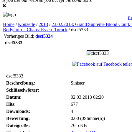
If you use our website you accept the conditions.
✖
Er
Home
/
Konzerte
/
2013
/
23.02.2013: Grand Supreme Blood Court, S
Bodyfarm, I Chaos: Essen, Turock
/ dscf5333
Vorheriges Bild:
dscf5324
dscf5333
auf Facebook teile
dscf5333
Beschreibung:
Sinister
Schlüsselwörter:
Datum:
02.03.2013 02:20
Hits:
677
Downloads:
4
Bewertung:
0.00 (0Stimme(n))
Dateigröße:
76.5 KB