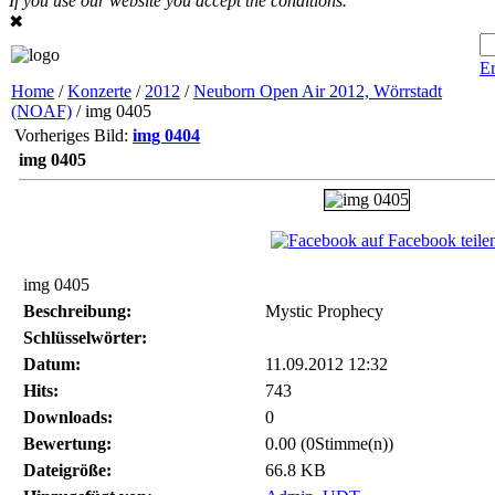
If you use our website you accept the conditions.
✖
Er
Home
/
Konzerte
/
2012
/
Neuborn Open Air 2012, Wörrstadt
(NOAF)
/ img 0405
Vorheriges Bild:
img 0404
img 0405
auf Facebook teile
img 0405
Beschreibung:
Mystic Prophecy
Schlüsselwörter:
Datum:
11.09.2012 12:32
Hits:
743
Downloads:
0
Bewertung:
0.00 (0Stimme(n))
Dateigröße:
66.8 KB