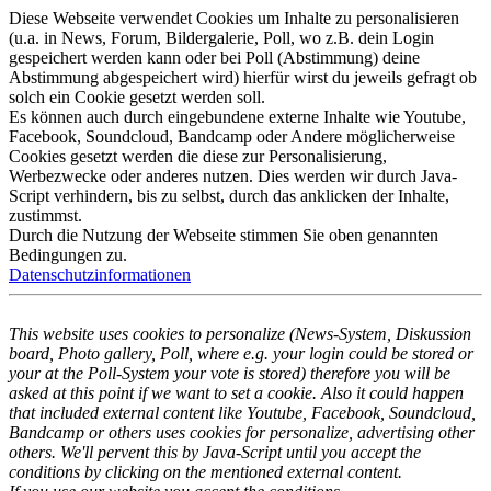
Diese Webseite verwendet Cookies um Inhalte zu personalisieren
(u.a. in News, Forum, Bildergalerie, Poll, wo z.B. dein Login
gespeichert werden kann oder bei Poll (Abstimmung) deine
Abstimmung abgespeichert wird) hierfür wirst du jeweils gefragt ob
solch ein Cookie gesetzt werden soll.
Es können auch durch eingebundene externe Inhalte wie Youtube,
Facebook, Soundcloud, Bandcamp oder Andere möglicherweise
Cookies gesetzt werden die diese zur Personalisierung,
Werbezwecke oder anderes nutzen. Dies werden wir durch Java-
Script verhindern, bis zu selbst, durch das anklicken der Inhalte,
zustimmst.
Durch die Nutzung der Webseite stimmen Sie oben genannten
Bedingungen zu.
Datenschutzinformationen
This website uses cookies to personalize (News-System, Diskussion
board, Photo gallery, Poll, where e.g. your login could be stored or
your at the Poll-System your vote is stored) therefore you will be
asked at this point if we want to set a cookie. Also it could happen
that included external content like Youtube, Facebook, Soundcloud,
Bandcamp or others uses cookies for personalize, advertising other
others. We'll pervent this by Java-Script until you accept the
conditions by clicking on the mentioned external content.