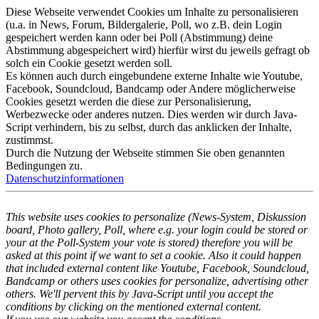
Diese Webseite verwendet Cookies um Inhalte zu personalisieren
(u.a. in News, Forum, Bildergalerie, Poll, wo z.B. dein Login
gespeichert werden kann oder bei Poll (Abstimmung) deine
Abstimmung abgespeichert wird) hierfür wirst du jeweils gefragt ob
solch ein Cookie gesetzt werden soll.
Es können auch durch eingebundene externe Inhalte wie Youtube,
Facebook, Soundcloud, Bandcamp oder Andere möglicherweise
Cookies gesetzt werden die diese zur Personalisierung,
Werbezwecke oder anderes nutzen. Dies werden wir durch Java-
Script verhindern, bis zu selbst, durch das anklicken der Inhalte,
zustimmst.
Durch die Nutzung der Webseite stimmen Sie oben genannten
Bedingungen zu.
Datenschutzinformationen
This website uses cookies to personalize (News-System, Diskussion
board, Photo gallery, Poll, where e.g. your login could be stored or
your at the Poll-System your vote is stored) therefore you will be
asked at this point if we want to set a cookie. Also it could happen
that included external content like Youtube, Facebook, Soundcloud,
Bandcamp or others uses cookies for personalize, advertising other
others. We'll pervent this by Java-Script until you accept the
conditions by clicking on the mentioned external content.