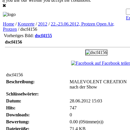
If you use our website you accept the conditions.
✖
Er
Home
/
Konzerte
/
2012
/
22.-23.06.2012, Protzen Open Air,
Protzen
/ dscf4156
Vorheriges Bild:
dscf4155
dscf4156
auf Facebook teile
dscf4156
Beschreibung:
MALEVOLENT CREATION
nach der Show
Schlüsselwörter:
Datum:
28.06.2012 15:03
Hits:
747
Downloads:
0
Bewertung:
0.00 (0Stimme(n))
Dateigröße:
71.4 KB