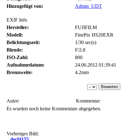
Hinzugefügt von:
Admin_UDT
EXIF Info
Hersteller:
FUJIFILM
Modell:
FinePix HS20EXR
Belichtungszeit:
1/30 sec(s)
Blende:
F/2.8
ISO-Zahl:
800
Aufnahmedatum:
24.06.2012 01:39:41
Brennweite:
4.2mm
Autor:
Kommentar:
Es wurden noch keine Kommentare abgegeben.
Vorheriges Bild:
dscf4155