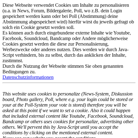
Diese Webseite verwendet Cookies um Inhalte zu personalisieren
(u.a. in News, Forum, Bildergalerie, Poll, wo z.B. dein Login
gespeichert werden kann oder bei Poll (Abstimmung) deine
Abstimmung abgespeichert wird) hierfür wirst du jeweils gefragt ob
solch ein Cookie gesetzt werden soll.
Es können auch durch eingebundene externe Inhalte wie Youtube,
Facebook, Soundcloud, Bandcamp oder Andere möglicherweise
Cookies gesetzt werden die diese zur Personalisierung,
Werbezwecke oder anderes nutzen. Dies werden wir durch Java-
Script verhindern, bis zu selbst, durch das anklicken der Inhalte,
zustimmst.
Durch die Nutzung der Webseite stimmen Sie oben genannten
Bedingungen zu.
Datenschutzinformationen
This website uses cookies to personalize (News-System, Diskussion
board, Photo gallery, Poll, where e.g. your login could be stored or
your at the Poll-System your vote is stored) therefore you will be
asked at this point if we want to set a cookie. Also it could happen
that included external content like Youtube, Facebook, Soundcloud,
Bandcamp or others uses cookies for personalize, advertising other
others. We'll pervent this by Java-Script until you accept the
conditions by clicking on the mentioned external content.