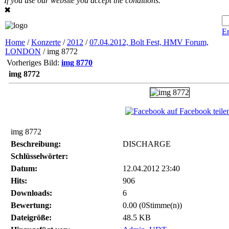
If you use our website you accept the conditions.
✖
Er
Home
/
Konzerte
/
2012
/
07.04.2012, Bolt Fest, HMV Forum,
LONDON
/ img 8772
Vorheriges Bild:
img 8770
img 8772
auf Facebook teile
img 8772
Beschreibung:
DISCHARGE
Schlüsselwörter:
Datum:
12.04.2012 23:40
Hits:
906
Downloads:
6
Bewertung:
0.00 (0Stimme(n))
Dateigröße:
48.5 KB