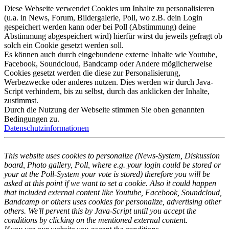
Diese Webseite verwendet Cookies um Inhalte zu personalisieren
(u.a. in News, Forum, Bildergalerie, Poll, wo z.B. dein Login
gespeichert werden kann oder bei Poll (Abstimmung) deine
Abstimmung abgespeichert wird) hierfür wirst du jeweils gefragt ob
solch ein Cookie gesetzt werden soll.
Es können auch durch eingebundene externe Inhalte wie Youtube,
Facebook, Soundcloud, Bandcamp oder Andere möglicherweise
Cookies gesetzt werden die diese zur Personalisierung,
Werbezwecke oder anderes nutzen. Dies werden wir durch Java-
Script verhindern, bis zu selbst, durch das anklicken der Inhalte,
zustimmst.
Durch die Nutzung der Webseite stimmen Sie oben genannten
Bedingungen zu.
Datenschutzinformationen
This website uses cookies to personalize (News-System, Diskussion
board, Photo gallery, Poll, where e.g. your login could be stored or
your at the Poll-System your vote is stored) therefore you will be
asked at this point if we want to set a cookie. Also it could happen
that included external content like Youtube, Facebook, Soundcloud,
Bandcamp or others uses cookies for personalize, advertising other
others. We'll pervent this by Java-Script until you accept the
conditions by clicking on the mentioned external content.