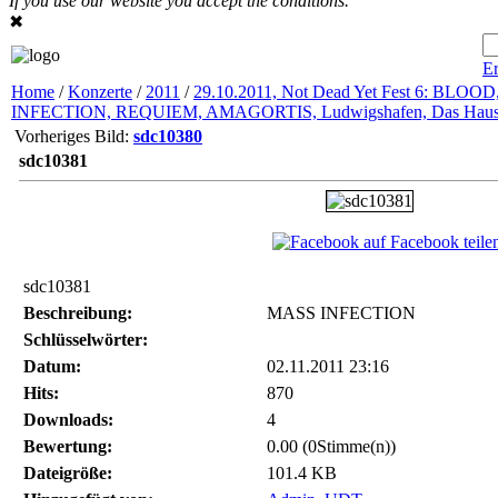
If you use our website you accept the conditions.
✖
Er
Home
/
Konzerte
/
2011
/
29.10.2011, Not Dead Yet Fest 6: BLOO
INFECTION, REQUIEM, AMAGORTIS, Ludwigshafen, Das Hau
Vorheriges Bild:
sdc10380
sdc10381
auf Facebook teile
sdc10381
Beschreibung:
MASS INFECTION
Schlüsselwörter:
Datum:
02.11.2011 23:16
Hits:
870
Downloads:
4
Bewertung:
0.00 (0Stimme(n))
Dateigröße:
101.4 KB