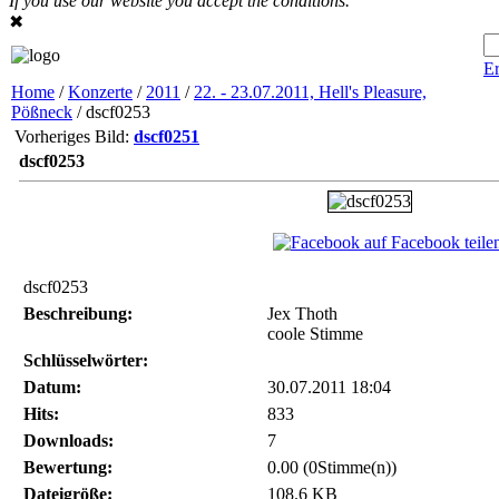
If you use our website you accept the conditions.
✖
Er
Home
/
Konzerte
/
2011
/
22. - 23.07.2011, Hell's Pleasure,
Pößneck
/ dscf0253
Vorheriges Bild:
dscf0251
dscf0253
auf Facebook teile
dscf0253
Beschreibung:
Jex Thoth
coole Stimme
Schlüsselwörter:
Datum:
30.07.2011 18:04
Hits:
833
Downloads:
7
Bewertung:
0.00 (0Stimme(n))
Dateigröße:
108.6 KB