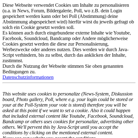
Diese Webseite verwendet Cookies um Inhalte zu personalisieren
(u.a. in News, Forum, Bildergalerie, Poll, wo z.B. dein Login
gespeichert werden kann oder bei Poll (Abstimmung) deine
Abstimmung abgespeichert wird) hierfür wirst du jeweils gefragt ob
solch ein Cookie gesetzt werden soll.
Es können auch durch eingebundene externe Inhalte wie Youtube,
Facebook, Soundcloud, Bandcamp oder Andere möglicherweise
Cookies gesetzt werden die diese zur Personalisierung,
Werbezwecke oder anderes nutzen. Dies werden wir durch Java-
Script verhindern, bis zu selbst, durch das anklicken der Inhalte,
zustimmst.
Durch die Nutzung der Webseite stimmen Sie oben genannten
Bedingungen zu.
Datenschutzinformationen
This website uses cookies to personalize (News-System, Diskussion
board, Photo gallery, Poll, where e.g. your login could be stored or
your at the Poll-System your vote is stored) therefore you will be
asked at this point if we want to set a cookie. Also it could happen
that included external content like Youtube, Facebook, Soundcloud,
Bandcamp or others uses cookies for personalize, advertising other
others. We'll pervent this by Java-Script until you accept the
conditions by clicking on the mentioned external content.