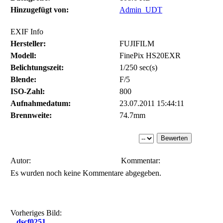
Hinzugefügt von:
Admin_UDT
EXIF Info
Hersteller:
FUJIFILM
Modell:
FinePix HS20EXR
Belichtungszeit:
1/250 sec(s)
Blende:
F/5
ISO-Zahl:
800
Aufnahmedatum:
23.07.2011 15:44:11
Brennweite:
74.7mm
Autor:
Kommentar:
Es wurden noch keine Kommentare abgegeben.
Vorheriges Bild:
dscf0251